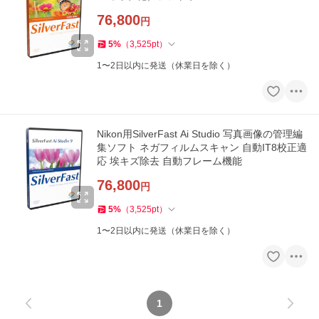
76,800
円
5
%
（
3,525
pt
）
1〜2日以内に発送（休業日を除く）
Nikon用SilverFast Ai Studio 写真画像の管理編
集ソフト ネガフィルムスキャン 自動IT8校正適
応 埃キズ除去 自動フレーム機能
76,800
円
5
%
（
3,525
pt
）
1〜2日以内に発送（休業日を除く）
1