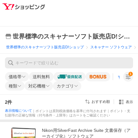
世界標準のスキャナーソフト販売店D!ショップ
世界標準のスキャナーソフト販売店D!ショップ
スキャナー ソフトウェア
1
価格帯
送料無料
すべての条
種類
対応機種
カテゴリ
2
件
おすすめ順
表示
表示情報について
｜ポイントは原則税抜価格を基準に付与されます｜ポイント・支
払額等の正確な情報（付与条件・上限等）はカートをご確認ください
Nikon用SilverFast Archive Suite 文書保存（ア
ーカイブ化）ソフトウェア