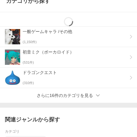
カテゴリから探す
■ 下記の組み合わせのご注文は、同梱（まとめ）発送が出来ませ
ん。
1.在庫商品(発売中の商品)と翌月以降に発売予定の予約商品の組み
合わせ
2.発売月が異なる予約商品
一般ゲームキャラ /その他
上記の場合、お手数ですが別々でのご注文にご協力ください。
(
1,150
件)
初音ミク（ボーカロイド）
(
531
件)
ドラゴンクエスト
(
310
件)
さらに16件のカテゴリを見る
関連ジャンルから探す
カテゴリ