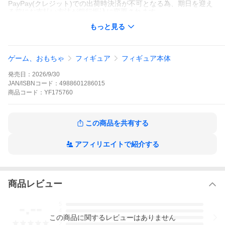
PayPay(クレジット)での出荷時決済が不可となる為、期日を迎え
る前にお支払い方法が銀行振込に変更されます。
もっと見る
※代金引換は、お取引実績等を鑑みご利用をお断りさせて頂く場
合がございます。
『クロノ・トリガー』よりマールがFORM-ISMに登場！
ゲーム、おもちゃ
フィギュア
フィギュア本体
パッケージでも印象深い、キービジュアルの立ち姿を立体化しま
した。
発売日：
2026/9/30
(C)SQUARE ENIX
JAN/ISBNコード：
4988601286015
Illustration：(C)BIRD STUDIO/SHUEISHA
商品
コード：
YF175760
Story and Screenplay：(C)ARMOR PROJECT/SQUARE ENIX
頭頂高：約170mm
この商品を共有する
素材：PVC、ABS
※メーカー公式より発売が遅れる場合がございます。
アフィリエイトで紹介する
※お1人様3個まで
■ご注文・ご予約のキャンセルは原則承れませんのでご注意下さ
い。
商品レビュー
■ ご注文前に必ずご確認ください
・お買い物ガイド
-.--
・クレジットカードご利用案内
5
4
・クーポンご利用時の注意点について
この
商品
に関するレビューはありません
3
2