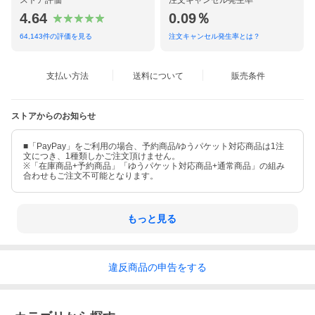
ストア評価
注文キャンセル発生率
※現在発売中の在庫商品のみ日付指定可能となります。
商品説明欄「発売予定日」をご参照ください。
4.64
0.09％
64,143
件の評価を見る
注文キャンセル発生率とは？
※発送時期に関して
■ 在庫商品のみのご注文に関して
通常1日2回（午前と午後）order受付メールを発信しています。
商品はorder受付の翌営業日に発送されます。（振込の場合は、入
支払い方法
送料について
販売条件
金確認の翌営業日発送です。）
営業日に付きましては、トップページのカレンダーをご確認くだ
さい。
ストアからのお知らせ
■ 予約商品の発送時期について
◎ ご予約商品は入荷翌営業日より発送開始になります。
■「PayPay」をご利用の場合、予約商品/ゆうパケット対応商品は1注
入荷日が週末（土曜日）にあたる場合は、翌週の発送になりま
文につき、1種類しかご注文頂けません。
す。
※「在庫商品+予約商品」「ゆうパケット対応商品+通常商品」の組み
合わせもご注文不可能となります。
※何れの場合もお急ぎの発送には対応出来かねますのでご了承く
ださい。
■ 同梱（まとめ）発送可能な商品の組み合わせは、下記の通りで
もっと見る
す。
1.在庫商品(発売中の商品)同士
2.発売予定月が同一の予約商品
3.当月発売の予約商品と在庫商品
違反
商品の
申告をする
上記以外の組み合わせでのご注文は、当店スタッフがご注文を分
割させて頂きますので
発送回数分の送料（代引の場合は送料+手数料）が加算されます。