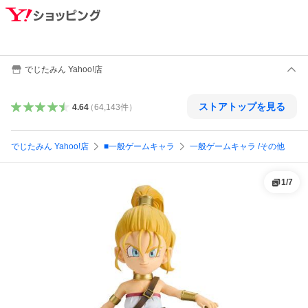
でじたみん Yahoo!店
ストアトップを見る
4.64
（
64,143
件
）
でじたみん Yahoo!店
■一般ゲームキャラ
一般ゲームキャラ /その他
1
/
7