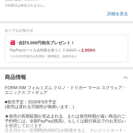
※休業日は発送されません。
詳細を見る
おトクなお知らせ
合計5,000円相当プレゼント！
7,900
2,900
PayPayカード入会特典を使うと
円
円
うち2,000円相当は利用先・期間限定。他条件あり
商品情報
FORM-ISM フォルミズム クロノ・トリガー マール スクウェア・
エニックス フィギュア
■発売予定：2026年9月予定
(発売は遅れる可能性が御座います。)
★発売の長期延期が見込まれる、または発売時期が遠い商品のご
予約時には、全額PayPay(残高)、もしくは銀行振込でのお支払い
を推奨しております。
注文日から一定期間(約300日)が経過すると、クレジットカード・