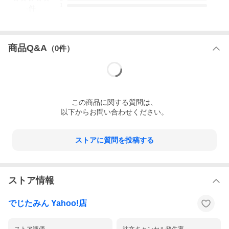
■ ご注文のキャンセルは原則不可とさせて頂きます。
1
-
件
ご予約商品の場合、当店ではご注文数量に対し、最終的な発注数
を決定しております。
ご予約サービス存続の為にも、ご理解賜りますようお願い申し上
げます。
尚、キャンセル履歴がある場合、当店の判断でご利用を制限させ
商品Q&A
（
0
件）
て頂く場合がございます。
■ 発売の遅延について
ホビー関連商品に関してはご案内の時点で発売日が決定している
ものが殆どございません。記載の発売予定日は遅れる事が頻繁に
ございますので、予約商品をご注文の際には発売遅延のリスクを
ご考慮の上ご注文ください。
この
商品
に関する質問は、
以下からお問い合わせください。
発売延期発生から1年以上情報が途絶えたものは、当店の判断で受
注を一旦白紙とさせて頂く場合がございます。また正確な情報が
入り次第、改めて受注を取り直し致します。何卒ご了承くださ
ストアに質問を投稿する
い。
■ 在庫表示について
ご予約商品で「在庫あり」の表示が出ている場合は、ご予約注文
が可能な状態です。（当店のご予約受付可能数に達した場合、
ストア情報
「在庫切れ」の表示になります。実際の商品のお届けは商品発売
後になりますので、商品タイトル及び商品説明をご確認くださ
い。）
でじたみん Yahoo!店
※お届け日の指定
■ ご予約商品の日付指定は承れません。