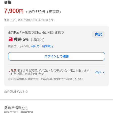
価格
7,900
円
+ 送料
630
円
（
東京都
）
条件により送料が異なる場合があります。
全額PayPay残高で支払い&LINEと連携で
内訳
獲得
5
%
（
361
pt）
獲得のうち4.5%は
利用先・期間限定
ログインして確認
ご注意
表示よりも実際の付与数・付与率が少ない場合があります
詳細
（付与上限、未確定の付与等）
原則税抜価格が対象です。特典詳細は内訳でご確認ください。
条件達成でおトク
発送日情報なし
発売予定日：2026/9/30