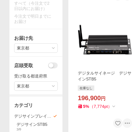
すべて（今注文で2
日以内にお届け）
今注文で明日までに
お届け
お届け先
東京都
店頭受取
デジタルサイネージ デジサ
受け取る都道府県
インSTB5
東京都
在庫なし
196,900
円
カテゴリ
5
%
（
7,774
pt
）
デジサインプレイヤ
ー
デジサインSTB5
3
件