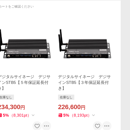
カートをご確認ください
デジタルサイネージ デジサ
デジタルサイネージ デジサ
インSTB5【５年保証延長付
インSTB5【３年保証延長付
き】
き】
在庫なし
在庫なし
234,300
226,600
円
円
5
%
（
8,301
pt
）
5
%
（
8,193
pt
）