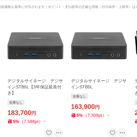
税抜価格を基準に付与されます｜ポイント・支払額等の正確な情報（付与条件・上限等）は
デジタルサイネージ デジサ
デジタルサイネージ デジサ
インSTB5L【3年保証延長付
インSTB5L
き】
在庫なし
在庫なし
163,900
円
183,700
円
5
%
（
7,309
pt
）
5
%
（
7,588
pt
）