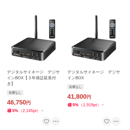
デジタルサイネージ デジサ
デジタルサイネージ デジサ
インBOX【３年保証延長付
インBOX
き】
在庫なし
在庫なし
41,800
円
46,750
円
5
%
（
1,919
pt
）
5
%
（
2,145
pt
）