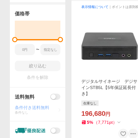
表示情報について
｜ポイントは原則
価格帯
〜
絞り込む
条件を解除
デジタルサイネージ デジサ
インSTB5L【5年保証延長付
き】
送料無料
在庫なし
条件付き送料無料
196,680
条件なし
円
5
%
（
7,771
pt
）