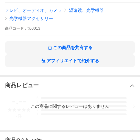
押圧真鍮ダイアルも同様に素材も真鍮から切削加工で作っていま
テレビ、オーディオ、カメラ
望遠鏡、光学機器
す。
野鳥撮影に寄与する効果は機会損失の低減で皆様の撮影を守りま
光学機器アクセサリー
す。
商品
コード：
tt00013
左右上下角度調整は照準器の機構の範囲で調整するため、L型レン
ジの携行が必要です。
20ｍｍ幅レール対応の照準器用です。
この商品を共有する
アフィリエイトで紹介する
商品レビュー
-.--
5
4
この
商品
に関するレビューはありません
3
2
1
-
件