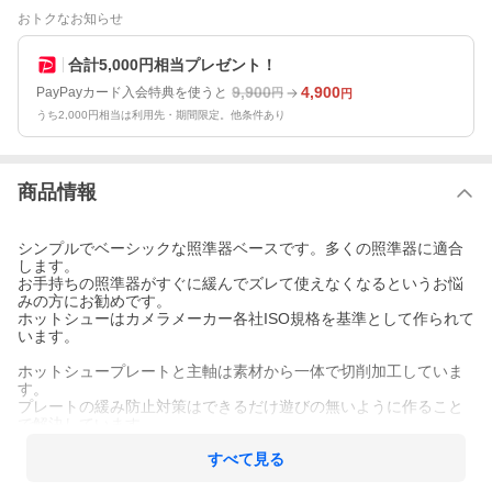
おトクなお知らせ
合計5,000円相当プレゼント！
9,900
4,900
PayPayカード入会特典を使うと
円
円
うち2,000円相当は利用先・期間限定。他条件あり
商品情報
シンプルでベーシックな照準器ベースです。多くの照準器に適合
します。
お手持ちの照準器がすぐに緩んでズレて使えなくなるというお悩
みの方にお勧めです。
ホットシューはカメラメーカー各社ISO規格を基準として作られて
います。
ホットシュープレートと主軸は素材から一体で切削加工していま
す。
プレートの緩み防止対策はできるだけ遊びの無いように作ること
で解決しています。
一体で削り出す主軸のネジピッチも緩まずガッチリ固定できる小
さなピッチにし、
すべて見る
ネジ山の形状も適切な接触を持つものにしています。