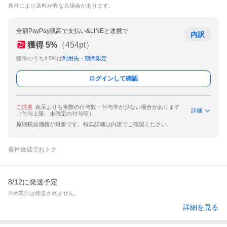
条件により送料が異なる場合があります。
全額PayPay残高で支払い&LINEと連携で
内訳
獲得
5
%
（
454
pt）
獲得のうち4.5%は
利用先・期間限定
ログインして確認
ご注意
表示よりも実際の付与数・付与率が少ない場合があります
詳細
（付与上限、未確定の付与等）
原則税抜価格が対象です。特典詳細は内訳でご確認ください。
条件達成でおトク
8/12に発送予定
※休業日は発送されません。
詳細を見る