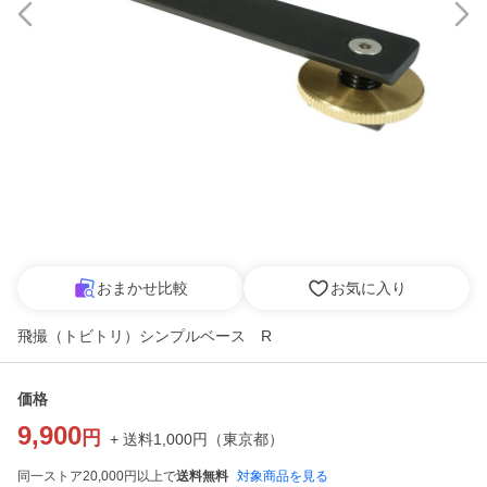
おまかせ比較
お気に入り
飛撮（トビトリ）シンプルベース R
価格
9,900
円
+ 送料
1,000
円
（
東京都
）
同一ストア20,000円以上で
送料無料
対象商品を見る