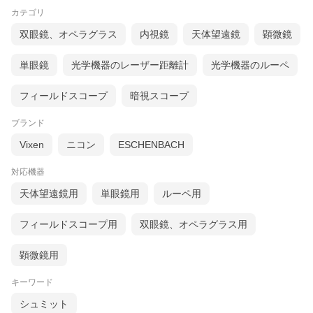
カテゴリ
双眼鏡、オペラグラス
内視鏡
天体望遠鏡
顕微鏡
単眼鏡
光学機器のレーザー距離計
光学機器のルーペ
フィールドスコープ
暗視スコープ
ブランド
Vixen
ニコン
ESCHENBACH
対応機器
天体望遠鏡用
単眼鏡用
ルーペ用
フィールドスコープ用
双眼鏡、オペラグラス用
顕微鏡用
キーワード
シュミット