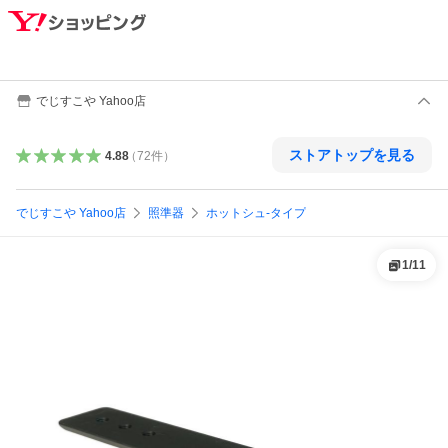
でじすこや Yahoo店
ストアトップを見る
4.88
（
72
件
）
でじすこや Yahoo店
照準器
ホットシュ-タイプ
1
/
11