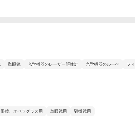
鏡
単眼鏡
光学機器のレーザー距離計
光学機器のルーペ
フィ
双眼鏡、オペラグラス用
単眼鏡用
顕微鏡用