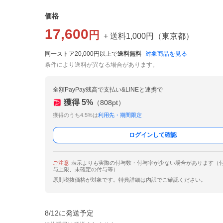
価格
17,600
円
+ 送料
1,000
円
（
東京都
）
同一ストア20,000円以上で
送料無料
対象商品を見る
条件により送料が異なる場合があります。
全額PayPay残高で支払い&LINEと連携で
獲得
5
%
（
808
pt）
獲得のうち4.5%は
利用先・期間限定
ログインして確認
ご注意
表示よりも実際の付与数・付与率が少ない場合があります（
与上限、未確定の付与等）
原則税抜価格が対象です。特典詳細は内訳でご確認ください。
8/12に発送予定