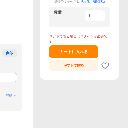
獲得のうち4.5%は
利用先・期間限定
数量
ギフトで贈る場合はログインが必要で
す
カートに入れる
内訳
ギフトで
贈る
付
詳細