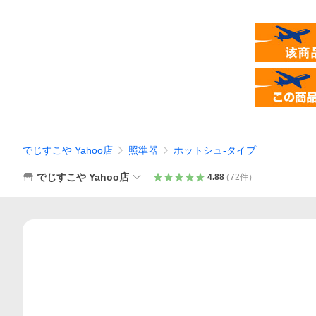
でじすこや Yahoo店
照準器
ホットシュ-タイプ
でじすこや Yahoo店
4.88
（
72
件
）