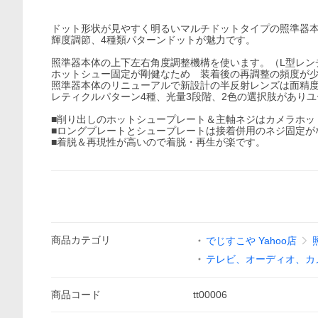
ドット形状が見やすく明るいマルチドットタイプの照準器本
輝度調節、4種類パターンドットが魅力です。
照準器本体の上下左右角度調整機構を使います。（L型レン
ホットシュー固定が剛健なため 装着後の再調整の頻度が
照準器本体のリニューアルで新設計の半反射レンズは面精
レティクルパターン4種、光量3段階、2色の選択肢があり
■削り出しのホットシュープレート＆主軸ネジはカメラホッ
■ロングプレートとシュープレートは接着併用のネジ固定が
■着脱＆再現性が高いので着脱・再生が楽です。
商品
カテゴリ
でじすこや Yahoo店
テレビ、オーディオ、カ
商品
コード
tt00006