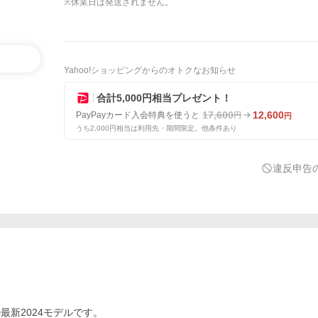
※休業日は発送されません。
Yahoo!ショッピングからのオトクなお知らせ
合計5,000円相当プレゼント！
17,600
12,600
PayPayカード入会特典を使うと
円
円
うち2,000円相当は利用先・期間限定。他条件あり
違反申告
最新2024モデルです。