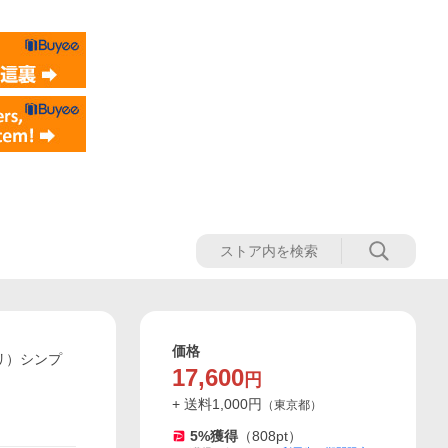
価格
リ）シンプ
17,600
円
+ 送料
1,000
円
（
東京都
）
5
%獲得
（
808
pt）