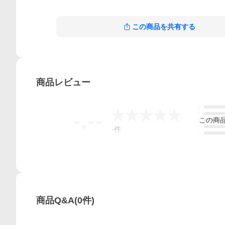
この商品を共有する
商品
レビュー
5
-.--
4
この
商
3
2
-
件
1
商品Q&A
(
0
件)