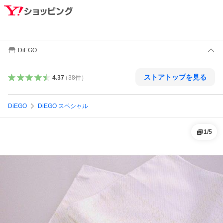
DiEGO
ストアトップを見る
4.37
（
38
件
）
DiEGO
DiEGO スペシャル
1
/
5