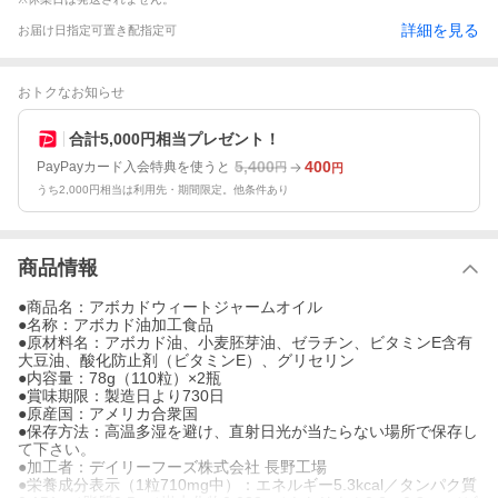
詳細を見る
お届け日指定可
置き配指定可
おトクなお知らせ
合計5,000円相当プレゼント！
5,400
400
PayPayカード入会特典を使うと
円
円
うち2,000円相当は利用先・期間限定。他条件あり
商品情報
●商品名：アボカドウィートジャームオイル
●名称：アボカド油加工食品
●原材料名：アボカド油、小麦胚芽油、ゼラチン、ビタミンE含有
大豆油、酸化防止剤（ビタミンE）、グリセリン
●内容量：78g（110粒）×2瓶
●賞味期限：製造日より730日
●原産国：アメリカ合衆国
●保存方法：高温多湿を避け、直射日光が当たらない場所で保存し
て下さい。
●加工者：デイリーフーズ株式会社 長野工場
●栄養成分表示（1粒710mg中）：エネルギー5.3kcal／タンパク質