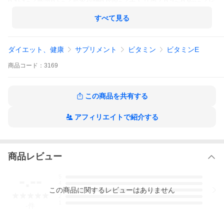
0.151g／脂質0.5g／炭水化物0.038g／ナトリウム0.2〜0.8mg／ビ
タミンE（α-トコフェロール）10mg
※開封後は、高温多湿を避け涼しい場所で保管してください。
すべて見る
ダイエット、健康
サプリメント
ビタミン
ビタミンE
商品
コード：
3169
この商品を共有する
アフィリエイトで紹介する
商品レビュー
-.--
5
4
この
商品
に関するレビューはありません
3
2
1
-
件