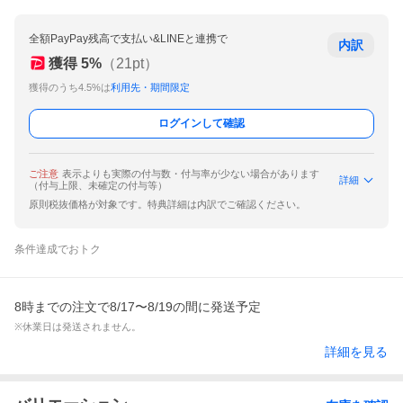
全額PayPay残高で支払い&LINEと連携で
内訳
獲得
5
%
（
21
pt）
獲得のうち4.5%は
利用先・期間限定
ログインして確認
ご注意
表示よりも実際の付与数・付与率が少ない場合があります
詳細
（付与上限、未確定の付与等）
原則税抜価格が対象です。特典詳細は内訳でご確認ください。
条件達成でおトク
8時までの注文で8/17〜8/19の間に発送予定
※休業日は発送されません。
詳細を見る