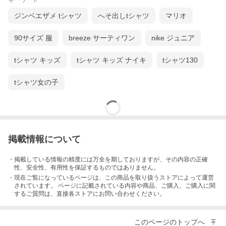
キーワード
ジンベエザメ tシャツ
へそ出しtシャツ
マリオ
90サイズ 服
breeze サーティワン
nike ジュニア
tシャツ キッズ
tシャツ キッズ ナイキ
tシャツ130
tシャツ女の子
掲載情報について
・掲載している情報の精度には万全を期しておりますが、その内容の正確
性、安全性、有用性を保証するものではありません。
・現在ご覧になっているページは、この
商品
を取り扱うストアによって運営
されています。 ページに記載されている内容
や商品、ご購入
、ご購入に関
するご質問は、直接各ストアにお問い合わせください。
このページのトップへ