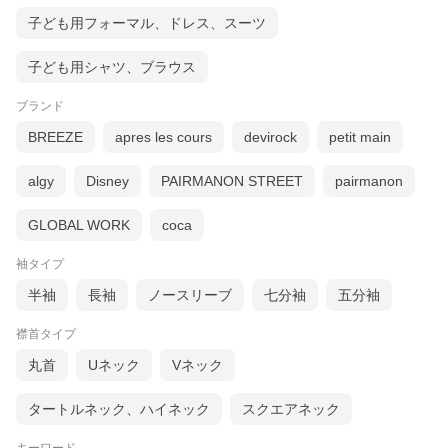
子ども用フォーマル、ドレス、スーツ
子ども用シャツ、ブラウス
ブランド
BREEZE
apres les cours
devirock
petit main
algy
Disney
PAIRMANON STREET
pairmanon
GLOBAL WORK
coca
袖タイプ
半袖
長袖
ノースリーブ
七分袖
五分袖
襟首タイプ
丸首
Uネック
Vネック
タートルネック、ハイネック
スクエアネック