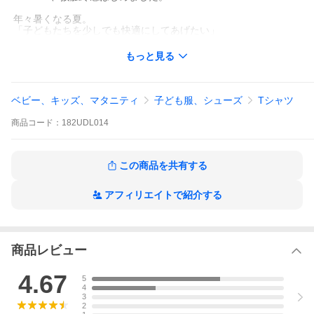
年々暑くなる夏。
「子どもたちを少しでも快適にしてあげたい」
そんな思いからはじめました。
もっと見る
接触冷感性のある糸を使用しているから、
繰り返しお洗濯しても"ひやっ"と感が長く続く。
さらに、"シャリっ"と感のある綿混素材なので
ベビー、キッズ、マタニティ
子ども服、シューズ
Tシャツ
シーン問わず、毎日着られる。
商品
コード：
182UDL014
今年の夏はdevirockのひやシャリを
試してみませんか？
この商品を共有する
■素材
ひんやり心地よい接触冷感素材
アフィリエイトで紹介する
さらっとした肌ざわりと清涼感のある風合いが魅力。
素肌にやさしい綿混素材で、ほどよいハリ感があるのもポイン
ト。
通気性がよく、暑い日も快適に過ごせます。
商品レビュー
伸縮性：ふつう
■スタイリング
4.67
5
ベーシックなアイテムを合わせれば、通園・通学コーデにも〇
4
トレンド感のあるゆるっとしたボトムスやフレアパンツなどを合
3
わせれば、お出かけシーンにもぴったり。
2