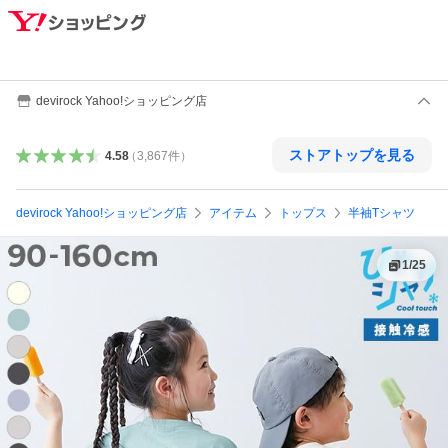
devirock Yahoo!ショッピング店
ストアトップを見る
4.58
（
3,867
件
）
devirock Yahoo!ショッピング店
アイテム
トップス
半袖Tシャツ
1
/
25