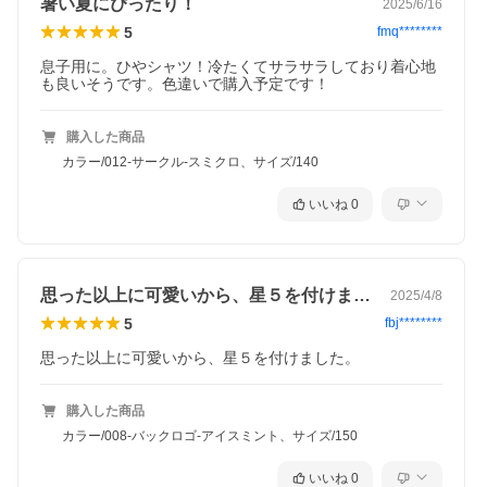
可 / 日陰つり干し/ 洗濯ネット使用 / プリント部分アイロン禁止
暑い夏にぴったり！
2025/6/16
5
fmq********
ご注意事項
・摩擦や水、汗などで色が移ることがあります。ご注意くださ
息子用に。ひやシャツ！冷たくてサラサラしており着心地
い。
・平置きにて採寸しているため、サイズや形に多少の誤差が生じ
る場合があります。あらかじめご了承ください。
・生産時期により、多少色味が異なる場合がございますが、素
購入した商品
材・サイズ等の品質に違いはございません。
カラー/012-サークル-スミクロ、サイズ/140
いいね
0
思った以上に可愛いから、星５を付けまし…
2025/4/8
5
fbj********
思った以上に可愛いから、星５を付けました。
購入した商品
カラー/008-バックロゴ-アイスミント、サイズ/150
いいね
0