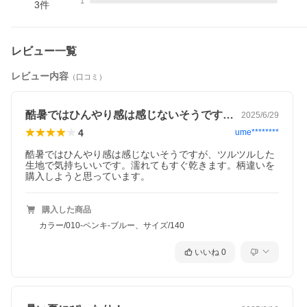
この夏は、アウトドアテイストのボトムスやカラーパンツとのコ
1
3
件
ーディネートが特におすすめです。
レビュー一覧
サイズ/スペック
レビュー内容
（口コミ）
サイズ
着丈
身幅
袖丈
肩幅
90cm
38.5
36
11.5
37
100cm
41
37.5
12.5
39
酷暑ではひんやり感は感じないそうですが…
2025/6/29
110cm
44
39
13.5
41
120cm
47
41
14.5
43
4
ume********
130cm
50
43
15.5
45
140cm
54
45
16.5
47
酷暑ではひんやり感は感じないそうですが、ツルツルした
150cm
58
47
17
49
生地で気持ちいいです。濡れてもすぐ乾きます。柄違いを
160cm
61
49
18
51
購入しようと思っています。
»サイズガイド
■素材・仕様
購入した商品
本体：綿65% ポリエステル35% / リブ：綿95% ポリウレタン5%
カラー/010-ペンキ-ブルー、サイズ/140
■生産国
CHINA
いいね
0
■仕様
洗濯方法
洗濯機洗い可(デリケート洗い) / 漂白剤使用不可 / 乾燥機使用不