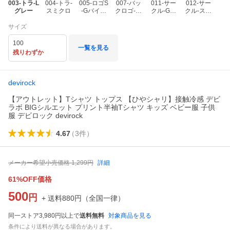
003-トラ-L
004-トラ-
005-ロゴS
007-バッ
011-サー
012-サー
グレー
スミクロ
-Gバイオ
クロゴ-ス
クル-Gバ
クル-スミ
レット
ミクロ
イオレット
クロ
サイズ
100
一覧を見る
残りわずか
devirock
【アウトレット】Tシャツ トップス 【ひやシャリ】接触冷感 デビ
ラボ BIGシルエット プリント半袖Tシャツ キッズ ベビー服 子供
服 デビロック devirock
4.67
（
3
件
）
メーカー希望小売価格
1,299
円
詳細
61%OFF価格
500
円
+ 送料
880
円
（
全国一律
）
同一ストア3,980円以上で
送料無料
対象商品を見る
条件により送料が異なる場合があります。