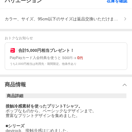
バリエーション
在庫を確認
カラー、サイズ、95cm以下のサイズは返品交換いただけません
おトクなお知らせ
合計5,000円相当プレゼント！
500
0
PayPayカード入会特典を使うと
円
円
うち2,000円相当は利用先・期間限定。他条件あり
商品情報
商品詳細
接触冷感素材を使ったプリントTシャツ。
ポップなものから、ベーシックなデザインまで。
豊富なプリントデザインを集めました。
■シリーズ
devirock、接触冷感はじめました。