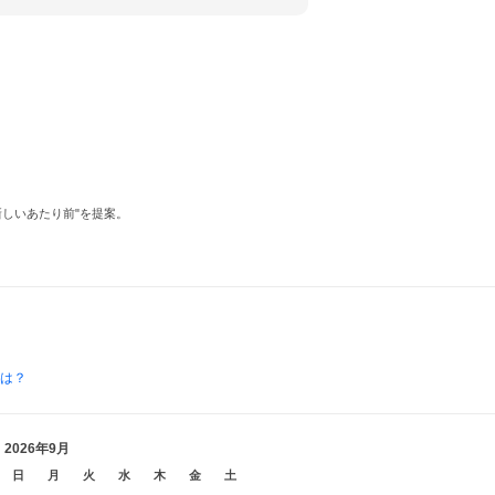
しいあたり前"を提案。
とは？
2026年9月
日
月
火
水
木
金
土