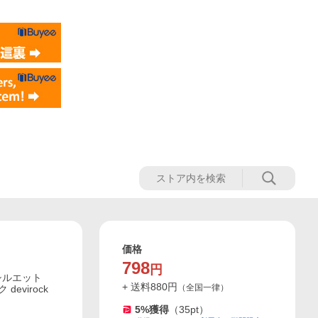
価格
798
円
シルエット
+ 送料
880
円
（
全国一律
）
evirock
5
%獲得
（
35
pt）