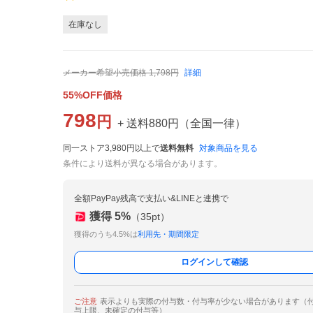
在庫なし
メーカー希望小売価格
1,798
円
詳細
55%OFF価格
798
円
+ 送料
880
円
（
全国一律
）
同一ストア3,980円以上で
送料無料
対象商品を見る
条件により送料が異なる場合があります。
全額PayPay残高で支払い&LINEと連携で
獲得
5
%
（
35
pt）
獲得のうち4.5%は
利用先・期間限定
ログインして確認
ご注意
表示よりも実際の付与数・付与率が少ない場合があります（
与上限、未確定の付与等）