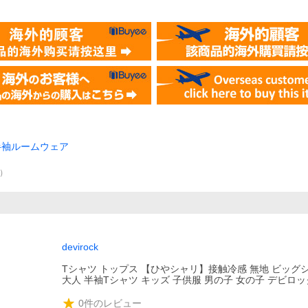
半袖ルームウェア
）
devirock
Tシャツ トップス 【ひやシャリ】接触冷感 無地 ビッグ
大人 半袖Tシャツ キッズ 子供服 男の子 女の子 デビロック d
0
件のレビュー