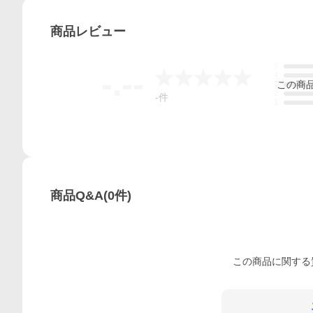
商品
レビュー
5
-.--
4
この
商
3
2
-
件
1
商品Q&A
(
0
件)
この
商品
に関する