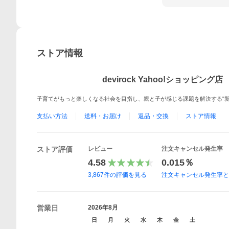
ストア情報
devirock Yahoo!ショッピング店
子育てがもっと楽しくなる社会を目指し、親と子が感じる課題を解決する"新
支払い方法
送料・お届け
返品・交換
ストア情報
ストア評価
レビュー
注文キャンセル発生率
4.58
0.015％
3,867
件の評価を見る
注文キャンセル発生率
営業日
2026年8月
日
月
火
水
木
金
土