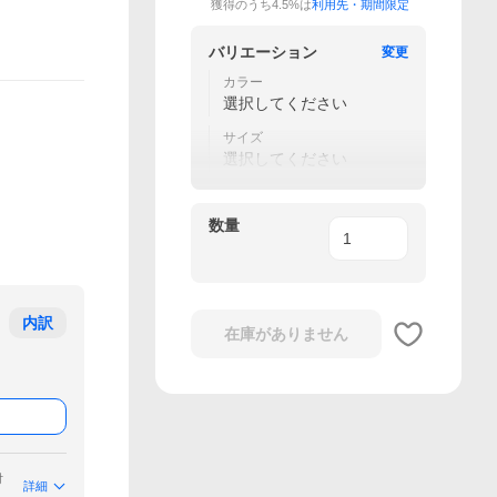
獲得のうち4.5%は
利用先・期間限定
バリエーション
変更
カラー
選択してください
サイズ
選択してください
数量
内訳
在庫がありません
付
詳細