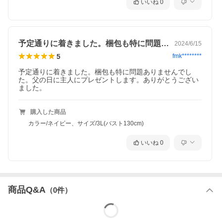
いいね
0
予定通りに着きました。梱包も特に問題あ…
2024/6/15
5
fmk********
予定通りに着きました。梱包も特に問題ありませんでし
た。父の日に主人にプレゼントします。ありがとうござい
ました。
購入した商品
カラー/ネイビー、サイズ/3L(バスト130cm)
いいね
0
商品Q&A
（
0
件）