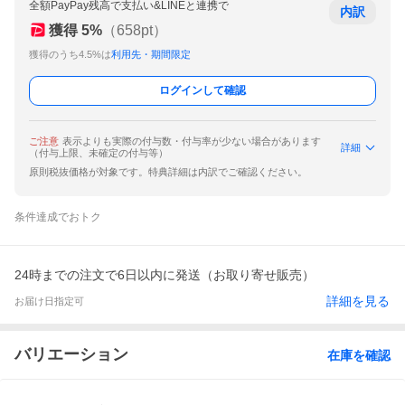
全額PayPay残高で支払い&LINEと連携で
内訳
獲得
5
%
（
658
pt）
獲得のうち4.5%は
利用先・期間限定
ログインして確認
ご注意
表示よりも実際の付与数・付与率が少ない場合があります
詳細
（付与上限、未確定の付与等）
原則税抜価格が対象です。特典詳細は内訳でご確認ください。
条件達成でおトク
24時までの注文で6日以内に発送（お取り寄せ販売）
詳細を見る
お届け日指定可
バリエーション
在庫を確認