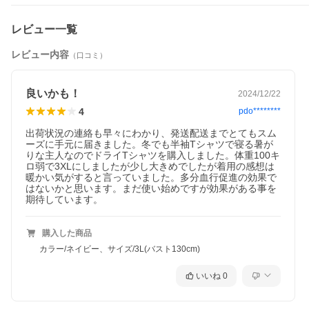
大きいサイズの特注サイズ別注企画限定の
TENTIAL（テンシャル）のバクネのリカバリーウェア(上下別売)
です。
レビュー一覧
レギュラーサイズで大人気のTENTIAL（テンシャル）の
レビュー内容
バクネのリカバリーウェア(上下別売)の別注企画の
（口コミ）
大きいサイズ専門サイズモデルになります。
寝苦しい夏の夜もぐっすりと。
良いかも！
2024/12/22
1日頑張った疲れを癒すメッシュ素材のリカバリーウェア。
4
まるで着ていないような軽さと、汗をかいてもさらっとした肌触
pdo********
りで、
出荷状況の連絡も早々にわかり、発送配送までとてもスム
夏の睡眠環境をもっと快適に。
ーズに手元に届きました。冬でも半袖Tシャツで寝る暑が
りな主人なのでドライTシャツを購入しました。体重100キ
ロ弱で3XLにしましたが少し大きめでしたが着用の感想は
暖かい気がすると言っていました。多分血行促進の効果で
はないかと思います。まだ使い始めですが効果がある事を
期待しています。
購入した商品
カラー/ネイビー、サイズ/3L(バスト130cm)
いいね
0