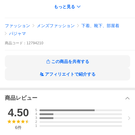
モデル写真の掲載もしております。
もっと見る
ぜひ、お読みになってください！
（大きいサイズ デビルーズ ゆるぎ）
ファッション
メンズファッション
下着、靴下、部屋着
↓ ↓ ↓ ↓ ↓ ↓ ↓ ↓ ↓
パジャマ
商品
コード：
12794210
この商品を共有する
アフィリエイトで紹介する
商品レビュー
4.50
5
4
3
2
1
6
件