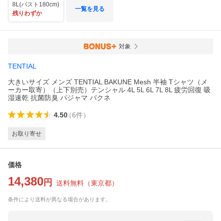
8L(バスト180cm)
一覧を見る
残りわずか
対象
TENTIAL
大きいサイズ メンズ TENTIAL BAKUNE Mesh 半袖 Tシャツ（メ
ーカー取寄）（上下別売）テンシャル 4L 5L 6L 7L 8L 疲労回復 吸
湿速乾 抗菌防臭 パジャマ バクネ
4.50
（
6
件
）
お取り寄せ
価格
14,380
円
送料無料
（
東京都
）
条件により送料が異なる場合があります。