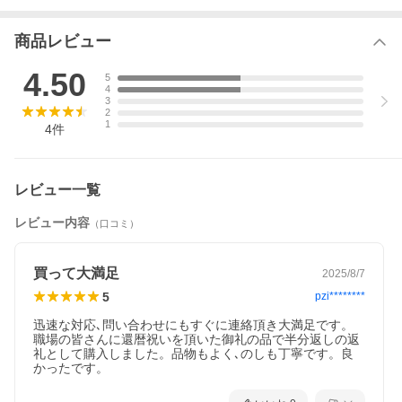
【重要】ヤマト運輸様の荷物転送の有料化について
この度ヤマト運輸の規約変更により2023年6月1日(木)お届け分か
ら出荷後のお届け先変更が有料となります。 お届け先を変更（転
商品レビュー
送）する場合、転送料金をヤマト運輸がお届け先様から着払いで
収受することとなりました。
4.50
5
転送料金は、ご贈答用の場合でもお届け先様のご負担となります
4
ので、ご住所にお間違えがないか、十分にご確認の上ご注文くだ
3
さい。
2
1
4
件
レビュー一覧
レビュー内容
シックなグレーと優しさを感じるベージュのボーダ
（口コミ）
ー柄の今治タオル
買って大満足
2025/8/7
ハンガーに掛けて干せる実用的なバスタオルで少しだけサスティ
ナブル（持続可能）な暮らしを取り入れて、お洗濯もコンパクト
5
pzi********
に、エコロジーに。
迅速な対応､問い合わせにもすぐに連絡頂き大満足です。
商品名：Lara Maison -ララメゾン- タオルギフト[ベージュ]
職場の皆さんに還暦祝いを頂いた御礼の品で半分返しの返
型 番：64010
礼として購入しました。品物もよく､のしも丁寧です。良
かったです。
●商品内容：フェイスタオル×1
●商品サイズ：フェイスタオル：34×75cm