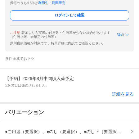
獲得のうち4.5%は
利用先・期間限定
ログインして確認
ご注意
表示よりも実際の付与数・付与率が少ない場合があります
詳細
（付与上限、未確定の付与等）
原則税抜価格が対象です。特典詳細は内訳でご確認ください。
条件達成でおトク
【予約】2026年8月中旬頃入荷予定
※休業日は発送されません。
詳細を見る
バリエーション
●ご用途（要選択）、●のし（要選択）、●のし下（要選択）、●ギ