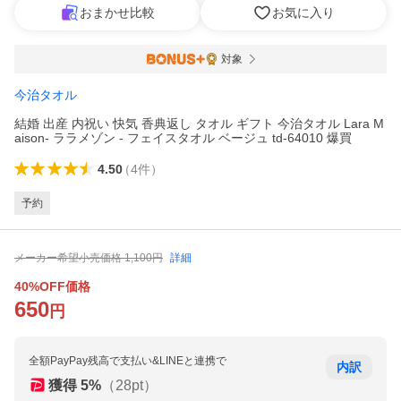
おまかせ比較
お気に入り
対象
今治タオル
結婚 出産 内祝い 快気 香典返し タオル ギフト 今治タオル Lara M
aison- ララメゾン - フェイスタオル ベージュ td-64010 爆買
4.50
（
4
件
）
予約
メーカー希望小売価格
1,100
円
詳細
40%OFF価格
650
円
全額PayPay残高で支払い&LINEと連携で
内訳
獲得
5
%
（
28
pt）