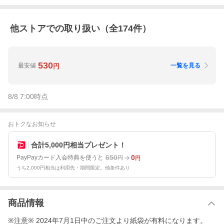
他ストアでの取り扱い（全
174
件）
530
最安値
一覧を見る
円
8/8 7:00
時点
おトクなお知らせ
合計5,000円相当プレゼント！
650
0
PayPayカード入会特典を使うと
円
円
うち2,000円相当は利用先・期間限定。他条件あり
商品情報
※注意※ 2024年7月1日中のご注文より紙袋が有料になります。