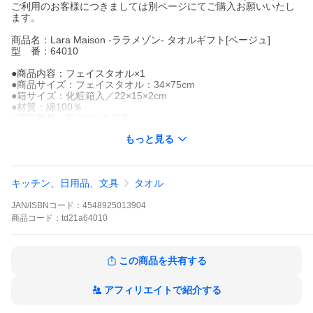
ご利用のお客様につきましては別ページにてご購入お願いいたし
ます。
商品名：Lara Maison -ララメゾン- タオルギフト[ベージュ]
型 番：64010
●商品内容：フェイスタオル×1
●商品サイズ：フェイスタオル：34×75cm
●箱サイズ：化粧箱入／22×15×2cm
●材質：綿100％
●認定番号：第2020−875号
●生産国：日本
もっと見る
◇ 内祝い 出産内祝い 結婚内祝い 快気内祝い 快気祝い 引出物 引
き出物 結婚式 新築内祝い お返し 入園内祝い 入学内祝い 就職内祝
キッチン、日用品、文具
タオル
い 成人内祝い 退職内祝い 満中陰志 香典返し 志 法要 年忌 仏事 法
事 法事引き出物 仏事法要 お祝い 御祝い ギフト 一周忌 三回忌 七
JAN/ISBNコード：
4548925013904
回忌 出産祝い 結婚祝い 新築祝い 入園祝い 入学祝い 就職祝い 成
人祝い 退職祝い 退職記念 お中元 お歳暮 お年賀 粗品 プレゼント
商品
コード：
td21a64010
お見舞い 記念品 賞品 景品 二次会 ゴルフコンペ ノベルティ 母の
日 父の日 敬老の日 敬老祝い お誕生日お祝い バースデイ クリスマ
スプレゼント バレンタインデー ホワイトデー 結婚記念日 贈り物
この商品を共有する
2021 敬老の日 敬老記念品 おじいちゃん おばあちゃん 祖父 祖母
◇
ポイント利用
アフィリエイトで紹介する
[ 爆買 ]