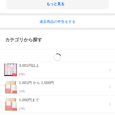
もっと見る
違反
商品の
申告をする
カテゴリから探す
※当店では、特別にご指示（備考欄等）がない場合には
「内の
し」
にてご準備いたします。
●熨斗の由来についてはこちら
3,001円以上
(
9
件)
1,001円 から 1,500円
(
7
件)
1,000円まで
(
7
件)