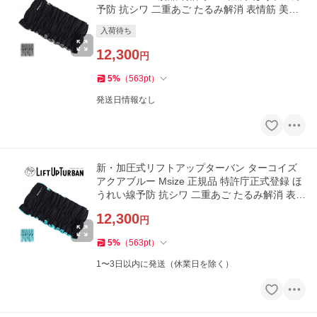
予防 抗シワ 二重あご たるみ解消 表情筋 美顔
小顔 矯正
入荷待ち
12,300
円
5
%
（
563
pt
）
発送日情報なし
新・加圧式リフトアップターバン ターコイズ
アクアブルー Msize 正規品 特許庁正式登録 ほ
うれい線予防 抗シワ 二重あご たるみ解消 表情
筋 美顔 小顔 矯正
12,300
円
5
%
（
563
pt
）
1〜3日以内に発送（休業日を除く）