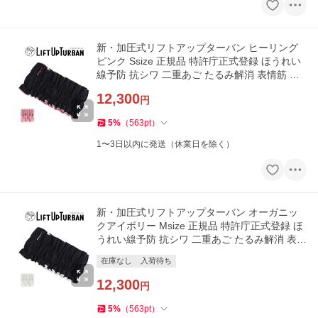
新・加圧式リフトアップターバン ヒーリング
ピンク Ssize 正規品 特許庁正式登録 ほうれい
線予防 抗シワ 二重あご たるみ解消 表情筋 美
顔 小顔 矯正
12,300
円
5
%
（
563
pt
）
1〜3日以内に発送（休業日を除く）
新・加圧式リフトアップターバン オーガニッ
クアイボリー Msize 正規品 特許庁正式登録 ほ
うれい線予防 抗シワ 二重あご たるみ解消 表情
筋 美顔 小顔 矯正
在庫なし
入荷待ち
12,300
円
5
%
（
563
pt
）