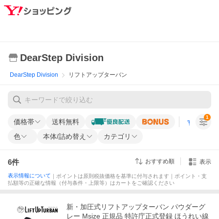
DearStep Division
DearStep Division
リフトアップターバン
1
価格帯
送料無料
すべての条
色
本体/詰め替え
カテゴリ
6
件
おすすめ順
表示
表示情報について
｜ポイントは原則税抜価格を基準に付与されます｜ポイント・支
払額等の正確な情報（付与条件・上限等）はカートをご確認ください
新・加圧式リフトアップターバン パウダーグ
レー Msize 正規品 特許庁正式登録 ほうれい線