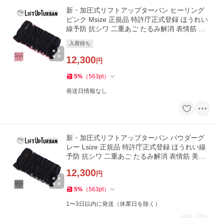
新・加圧式リフトアップターバン ヒーリング
ピンク Msize 正規品 特許庁正式登録 ほうれい
線予防 抗シワ 二重あご たるみ解消 表情筋 美
顔 小顔 矯正
入荷待ち
12,300
円
5
%
（
563
pt
）
発送日情報なし
新・加圧式リフトアップターバン パウダーグ
レー Lsize 正規品 特許庁正式登録 ほうれい線
予防 抗シワ 二重あご たるみ解消 表情筋 美顔
小顔 矯正
12,300
円
5
%
（
563
pt
）
1〜3日以内に発送（休業日を除く）