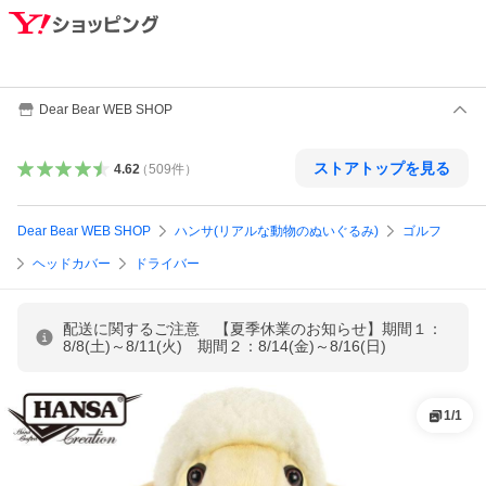
Dear Bear WEB SHOP
ストアトップを見る
4.62
（
509
件
）
Dear Bear WEB SHOP
ハンサ(リアルな動物のぬいぐるみ)
ゴルフ
ヘッドカバー
ドライバー
配送に関するご注意 【夏季休業のお知らせ】期間１：
8/8(土)～8/11(火) 期間２：8/14(金)～8/16(日)
1
/
1