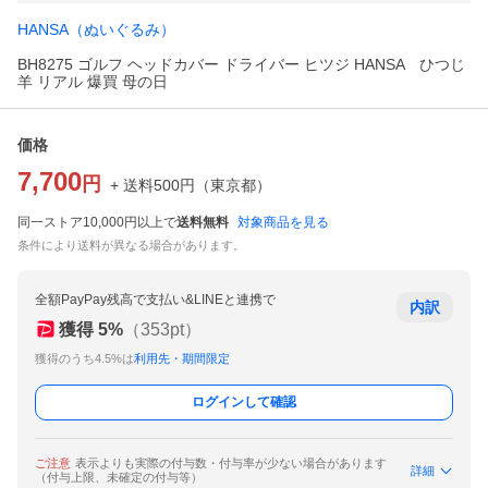
HANSA（ぬいぐるみ）
BH8275 ゴルフ ヘッドカバー ドライバー ヒツジ HANSA ひつじ
羊 リアル 爆買 母の日
価格
7,700
円
+ 送料
500
円
（
東京都
）
同一ストア10,000円以上で
送料無料
対象商品を見る
条件により送料が異なる場合があります。
全額PayPay残高で支払い&LINEと連携で
内訳
獲得
5
%
（
353
pt）
獲得のうち4.5%は
利用先・期間限定
ログインして確認
ご注意
表示よりも実際の付与数・付与率が少ない場合があります
詳細
（付与上限、未確定の付与等）