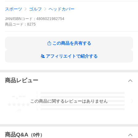
手のひらサイズの小動物から、4m80cmの等身大サイズのキリン
まで、7000種以上の様々な生物を研究し、細部までリアルなぬい
スポーツ
ゴルフ
ヘッドカバー
ぐるみを製造しています。
環境保全を理念に掲げるHANSAは、美しい地球に住む動物たちの
JAN/ISBNコード：
4806021982754
姿を次世代に伝えるため、ぬいぐるみを通して生物の多様性を発
信し続けています。
商品
コード：
8275
※デザイン・仕様は予告なく変更される場合がございます。
この商品を共有する
リアル 動物 ヒツジ ぬいぐるみ 動物園 お土産 サスティナブル
【ゴルフアイテム特集ページはこちら】
アフィリエイトで紹介する
商品レビュー
-.--
5
4
この
商品
に関するレビューはありません
3
2
1
-
件
商品Q&A
（
0
件）