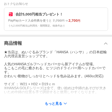
おトクなお知らせ
合計5,000円相当プレゼント！
7,700
2,700
PayPayカード入会特典を使うと
円
円
うち2,000円相当は利用先・期間限定。他条件あり
商品情報
★当店は、ぬいぐるみブランド「HANSA（ハンサ）」の日本総輸
入代理店直営ショップです。
人気のHANSAゴルフヘッドカバーから新アイテムが登場。
もこもこの毛に癒される、ヒツジのドライバー用ヘッドカバーで
す。
かわいい動物がしっかりとヘッドを包み込みます。(460cc対応)
サイズ ： W21 × H32 × D19ｃｍ
※HANSA GOLFシリーズは全て、使い始めは中綿のあそびが大き
いため中綿の位置を手で調節すると使用しやすくなります。
【HANSA(ハンサ)とは？】
もっと見る
地球上に生息する様々な動物をリアルに再現するぬいぐるみメー
カーです。