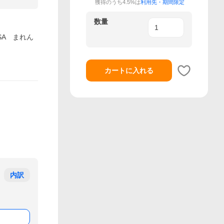
獲得のうち4.5%は
利用先・期間限定
数量
SA まれん
カートに入れる
内訳