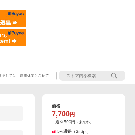
きましては、夏季休業とさせてい
4日(金)～8月16日(日) 営業日の午
ご了承ください。 ※休業日：土日
価格
7,700
円
+ 送料
500
円
（
東京都
）
5
%獲得
（
353
pt）