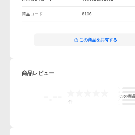
商品
コード
8106
この商品を共有する
商品
レビュー
5
-.--
4
この
商
3
2
-
件
1