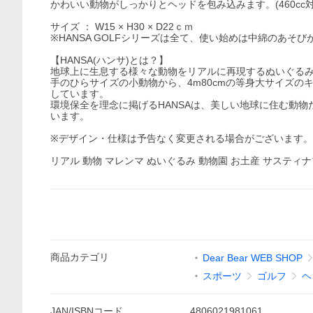
かわいい動物がしっかりとヘッドを包み込みます。(460cc対
サイズ ： W15 × H30 × D22ｃｍ
※HANSA GOLFシリーズは全て、使い始めは中綿のあ
【HANSA(ハンサ)とは？】
地球上に生息する様々な動物をリアルに再現するぬいぐる
手のひらサイズの小動物から、4m80cmの等身大サイズの
しています。
環境保全を理念に掲げるHANSAは、美しい地球に住む動
います。
※デザイン・仕様は予告なく変更される場合がございます。
リアル 動物 マレンマ ぬいぐるみ 動物園 お土産 サスティ
商品
カテゴリ
Dear Bear WEB SHOP
スポーツ
ゴルフ
ヘ
JAN/ISBNコード
4806021981061