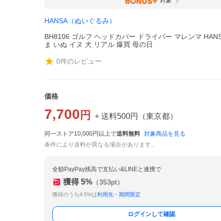
対象
HANSA（ぬいぐるみ）
BH8106 ゴルフ ヘッドカバー ドライバー マレンマ HAN
ま いぬ イヌ 犬 リアル 爆買 母の日
0
件のレビュー
価格
7,700
円
+ 送料
500
円
（
東京都
）
同一ストア10,000円以上で
送料無料
対象商品を見る
条件により送料が異なる場合があります。
全額PayPay残高で支払い&LINEと連携で
獲得
5
%
（
353
pt）
獲得のうち4.5%は
利用先・期間限定
ログインして確認