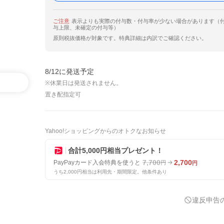
ご注意
表示よりも実際の付与数・付与率が少ない場合があります（
与上限、未確定の付与等）
原則税抜価格が対象です。特典詳細は内訳でご確認ください。
8/12に発送予定
※休業日は発送されません。
置き配指定可
Yahoo!ショッピングからのオトクなお知らせ
合計5,000円相当プレゼント！
7,700
2,700
PayPayカード入会特典を使うと
円
円
うち2,000円相当は利用先・期間限定。他条件あり
違反申告