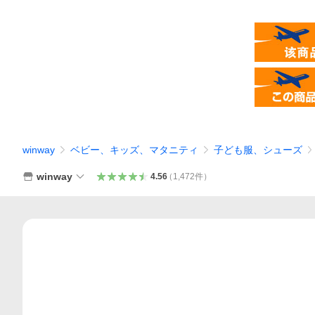
winway
ベビー、キッズ、マタニティ
子ども服、シューズ
winway
4.56
（
1,472
件
）