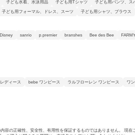
子ども水着、水泳用品
子ども用Tシャツ
子ども用パンツ、ス
子ども用フォーマル、ドレス、スーツ
子ども用シャツ、ブラウス
Disney
sanrio
p.premier
branshes
Bee des Bee
FARM
 レディース
bebe ワンピース
ラルフローレン ワンピース
ワン
内容の正確性、安全性、有用性を保証するものではありません。 現在