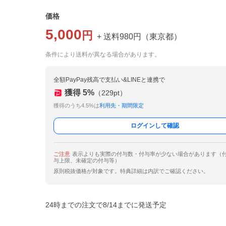
価格
5,000
円
+ 送料
980
円
（
東京都
）
条件により送料が異なる場合があります。
全額PayPay残高で支払い&LINEと連携で
獲得
5
%
（
229
pt）
獲得のうち4.5%は
利用先・期間限定
ログインして確認
ご注意
表示よりも実際の付与数・付与率が少ない場合があります（
与上限、未確定の付与等）
原則税抜価格が対象です。特典詳細は内訳でご確認ください。
24時までの注文で8/14までに発送予定