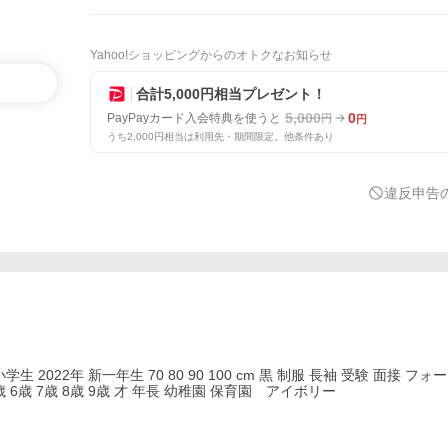
Yahoo!ショッピングからのオトクなお知らせ
合計5,000円相当プレゼント！
5,000
0
PayPayカード入会特典を使うと
円
円
うち2,000円相当は利用先・期間限定。他条件あり
違反申告
2022年 新一年生 70 80 90 100 cm 黒 制服 長袖 受験 面接 フォ
6歳 7歳 8歳 9歳 才 年長 幼稚園 保育園 アイボリー