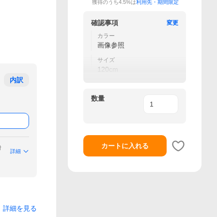
獲得のうち4.5%は
利用先・期間限定
確認事項
変更
カラー
画像参照
サイズ
120cm
内訳
数量
カートに入れる
付
詳細
詳細を見る