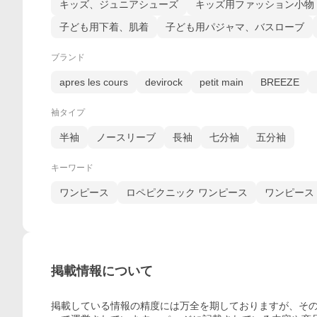
キッズ、ジュニアシューズ
キッズ用ファッション小物
子ども用下着、肌着
子ども用パジャマ、バスローブ
ブランド
apres les cours
devirock
petit main
BREEZE
袖タイプ
半袖
ノースリーブ
長袖
七分袖
五分袖
キーワード
ワンピース
ロペピクニック ワンピース
ワンピース
掲載情報について
掲載している情報の精度には万全を期しておりますが、その