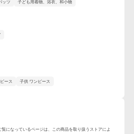
パッツ
子ども用着物、浴衣、和小物
Y
ビース
子供 ワンピース
ご覧になっているページは、この
商品
を取り扱うストアによ