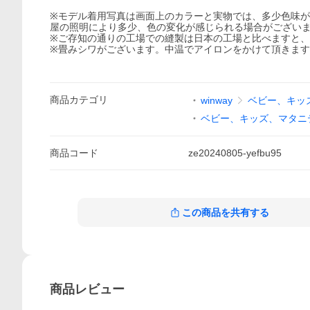
※モデル着用写真は画面上のカラーと実物では、多少色味
屋の照明により多少、色の変化が感じられる場合がござい
※ご存知の通りの工場での縫製は日本の工場と比べますと
※畳みシワがございます。中温でアイロンをかけて頂きま
商品
カテゴリ
winway
ベビー、キッ
ベビー、キッズ、マタニ
商品
コード
ze20240805-yefbu95
この商品を共有する
商品
レビュー