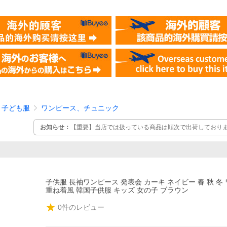
子ども服
ワンピース、チュニック
お知らせ：
【重要】当店では扱っている商品は順次で出荷しておりま
ジの方は最短の配達時間で、商品によっては遅くなる恐れもあり、予
客様はお届け納期に関するトラブルを防ぐ為にも、ご注文前に直接
します。 ご了承した上で、注文してください。
子供服 長袖ワンピース 発表会 カーキ ネイビー 春 秋 冬
重ね着風 韓国子供服 キッズ 女の子 ブラウン
0
件のレビュー