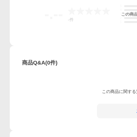
5
-.--
4
この
商
3
2
-
件
1
商品Q&A
(
0
件)
この
商品
に関する