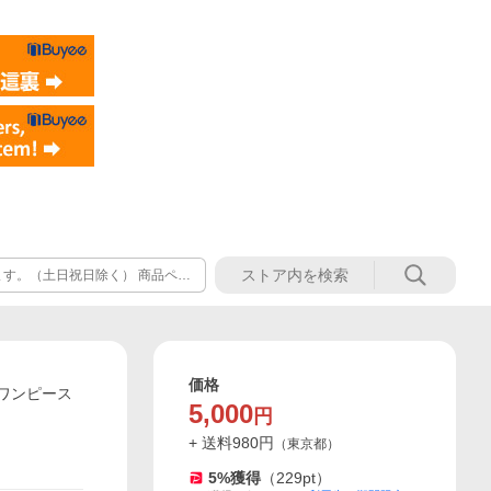
す。（土日祝日除く） 商品ペー
めご了承ください。 お急ぎのお
ストアへご確認頂きますお願い致
価格
 ワンピース
5,000
円
+ 送料
980
円
（
東京都
）
5
%獲得
（
229
pt）