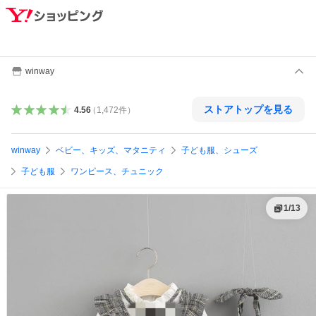
winway
ストアトップを見る
4.56
（
1,472
件
）
winway
ベビー、キッズ、マタニティ
子ども服、シューズ
子ども服
ワンピース、チュニック
1
/
13