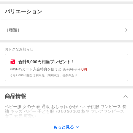
バリエーション
［種類］
おトクなお知らせ
合計5,000円相当プレゼント！
3,704
0
PayPayカード入会特典を使うと
円
円
うち2,000円相当は利用先・期間限定。他条件あり
商品情報
ベビー服 女の子 春 通販 おしゃれ かわいい 子供服 ワンピース 長
袖 キッズ ベビー 子ども服 70 80 90 100 秋冬 フレアワンピース
女子 女児 可愛い
もっと見る