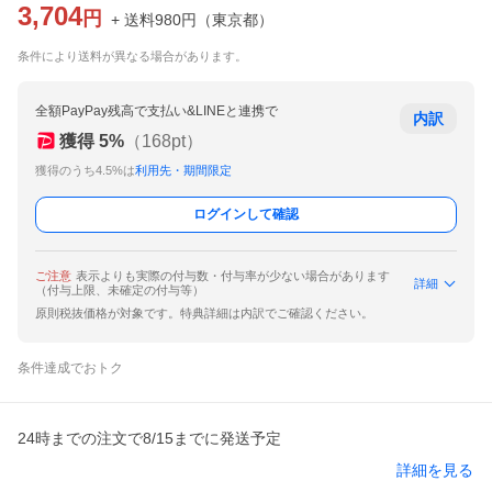
3,704
円
+ 送料
980
円
（
東京都
）
条件により送料が異なる場合があります。
全額PayPay残高で支払い&LINEと連携で
内訳
獲得
5
%
（
168
pt）
獲得のうち4.5%は
利用先・期間限定
ログインして確認
ご注意
表示よりも実際の付与数・付与率が少ない場合があります
詳細
（付与上限、未確定の付与等）
原則税抜価格が対象です。特典詳細は内訳でご確認ください。
条件達成でおトク
24時までの注文で8/15までに発送予定
詳細を見る