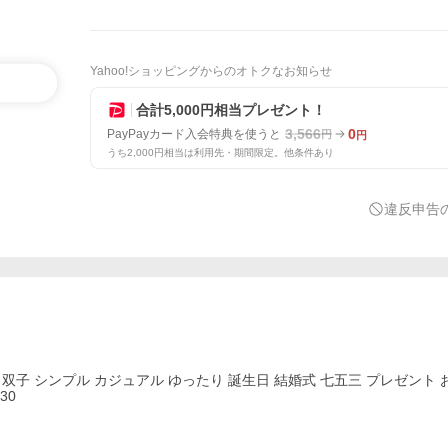
Yahoo!ショッピングからのオトクなお知らせ
合計5,000円相当プレゼント！
3,566
0
PayPayカード入会特典を使うと
円
円
うち2,000円相当は利用先・期間限定。他条件あり
違反申告
 双子 シンプル カジュアル ゆったり 誕生日 結婚式 七五三 プレゼント 
30