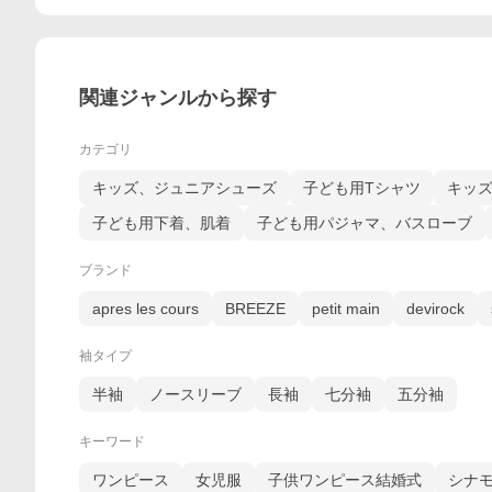
関連ジャンルから探す
カテゴリ
キッズ、ジュニアシューズ
子ども用Tシャツ
キッ
子ども用下着、肌着
子ども用パジャマ、バスローブ
ブランド
apres les cours
BREEZE
petit main
devirock
袖タイプ
半袖
ノースリーブ
長袖
七分袖
五分袖
キーワード
ワンピース
女児服
子供ワンピース結婚式
シナモ