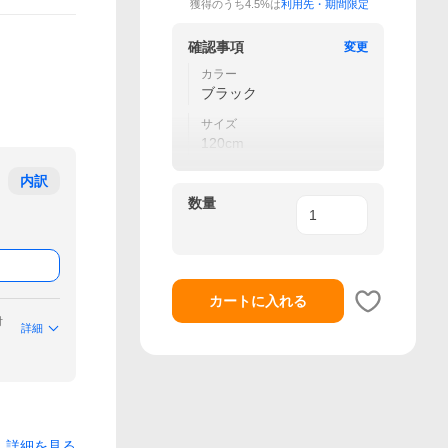
獲得のうち4.5%は
利用先・期間限定
確認事項
変更
カラー
ブラック
サイズ
120cm
内訳
数量
カートに入れる
付
詳細
詳細を見る