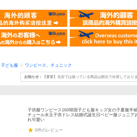
子ども服
ワンピース、チュニック
お知らせ：
【重要】当店では扱っている商品は順次で出荷しておりま
ジの方は最短の配達時間で、商品によっては遅くなる恐れもあり、予
客様はお届け納期に関するトラブルを防ぐ為にも、ご注文前に直接
します。 ご了承した上で、注文してください。
子供服ワンピース160韓国子ども服キッズ女の子夏服半
チュール水玉子供ドレス結婚式誕生日ベビー服ジュニア
れ可愛い
0
件のレビュー