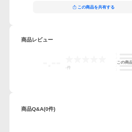
この商品を共有する
商品
レビュー
5
-.--
4
この
商
3
2
-
件
1
商品Q&A
(
0
件)