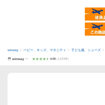
winway
ベビー、キッズ、マタニティ
子ども服、シューズ
winway
4.56
（
1,472
件
）