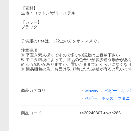
【素材】
生地：コットン/ポリエステル
【カラー】
ブラック
子供服のsizeは、1?2上の方をオススメです
注意事項:
※ 平置き素人採寸ですので多少の誤差はご容赦下さい
※ モニタ環境によって、商品の色合いが多少違う場合があ
※ 少々匂いがありますが、置いたままで2-くらいになくな
※ 簡易梱包の為、お受け取り時にたたみ皺が有ると思いま
商品
カテゴリ
winway
ベビー、キッ
ベビー、キッズ、マタニ
商品
コード
ze20240307-uwzh286