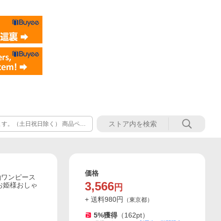
す。（土日祝日除く） 商品ペー
めご了承ください。 お急ぎのお
ストアへご確認頂きますお願い致
価格
袖ワンピース
3,566
お姫様おしゃ
円
+ 送料
980
円
（
東京都
）
5
%獲得
（
162
pt）