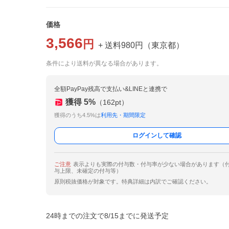
価格
3,566
円
+ 送料
980
円
（
東京都
）
条件により送料が異なる場合があります。
全額PayPay残高で支払い&LINEと連携で
獲得
5
%
（
162
pt）
獲得のうち4.5%は
利用先・期間限定
ログインして確認
ご注意
表示よりも実際の付与数・付与率が少ない場合があります（
与上限、未確定の付与等）
原則税抜価格が対象です。特典詳細は内訳でご確認ください。
24時までの注文で8/15までに発送予定