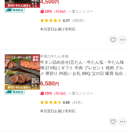
4,500
円
10
%
（
416
pt
）
要エントリー
4.37
（
383
件
）
本日翌日お届け非対応
伊達の牛たん本舗
牛タン詰め合せ(芯たん・牛たん塩・牛たん味
噌:計3包) | ギフト 牛肉 プレゼント 焼肉 グル
メ 厚切り 内祝い お礼 BBQ 父の日 爆買 仙台
宮城《RSME-2》
6,580
円
15
%
（
913
pt
）
要エントリー
4.68
（
41
件
）
本日翌日お届け非対応