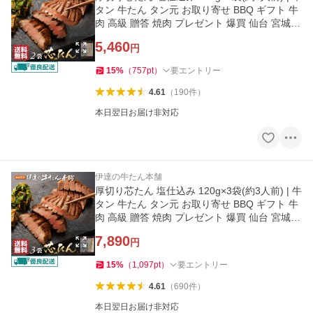
タン 牛たん タン元 お取り寄せ BBQ ギフト 牛
肉 高級 贈答 焼肉 プレゼント 爆買 仙台 宮城
父の日《ES-2》
5,460
円
15
%
（
757
pt
）
要エントリー
4.61
（
190
件
）
本日翌日お届け非対応
伊達の牛たん本舗
厚切り芯たん 塩仕込み 120g×3袋(約3人前) | 牛
タン 牛たん タン元 お取り寄せ BBQ ギフト 牛
肉 高級 贈答 焼肉 プレゼント 爆買 仙台 宮城
父の日《ES-3》
7,890
円
15
%
（
1,097
pt
）
要エントリー
4.61
（
690
件
）
本日翌日お届け非対応