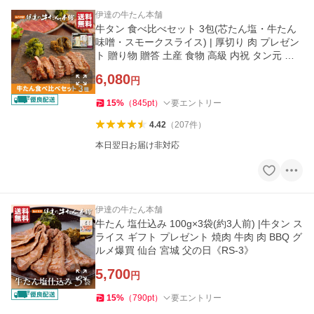
伊達の牛たん本舗
牛タン 食べ比べセット 3包(芯たん塩・牛たん
味噌・スモークスライス) | 厚切り 肉 プレゼン
ト 贈り物 贈答 土産 食物 高級 内祝 タン元 爆
買《RMAE-1》
6,080
円
15
%
（
845
pt
）
要エントリー
4.42
（
207
件
）
本日翌日お届け非対応
伊達の牛たん本舗
牛たん 塩仕込み 100g×3袋(約3人前) |牛タン ス
ライス ギフト プレゼント 焼肉 牛肉 肉 BBQ グ
ルメ爆買 仙台 宮城 父の日《RS-3》
5,700
円
15
%
（
790
pt
）
要エントリー