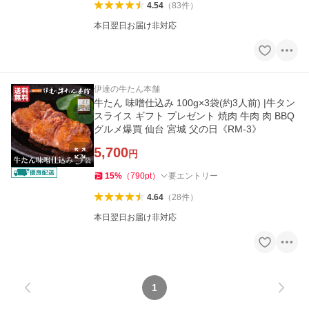
4.54
（
83
件
）
本日翌日お届け非対応
伊達の牛たん本舗
牛たん 味噌仕込み 100g×3袋(約3人前) |牛タン
スライス ギフト プレゼント 焼肉 牛肉 肉 BBQ
グルメ爆買 仙台 宮城 父の日《RM-3》
5,700
円
15
%
（
790
pt
）
要エントリー
4.64
（
28
件
）
本日翌日お届け非対応
1