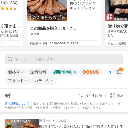
1
価格帯
送料無料
すべての条
ブランド
カテゴリ
8
件
おすすめ順
表示
表示情報について
｜ポイントは原則税抜価格を基準に付与されます｜ポイント・支
払額等の正確な情報（付与条件・上限等）はカートをご確認ください
伊達の牛たん本舗
厚切り芯たん 塩仕込み 120g×2袋(約2人前) | 牛