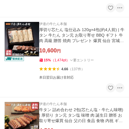
伊達の牛たん本舗
厚切り芯たん 塩仕込み 120g×4包(約4人前) | 牛
タン 牛たん タン元 お取り寄せ BBQ ギフト 牛
肉 高級 贈答 焼肉 プレゼント 爆買 仙台 宮城
父の日《ES-4》
10,600
円
15
%
（
1,474
pt
）
要エントリー
4.66
（
137
件
）
本日翌日お届け非対応
伊達の牛たん本舗
牛タン 詰め合わせ 2包(芯たん塩・牛たん味噌)
| 厚切り タン元 タン塩 味噌 肉 誕生日 贈答 お
取り寄せ爆買 仙台 父の日 食品 食物 内祝 ギフ
ト《RME-30》