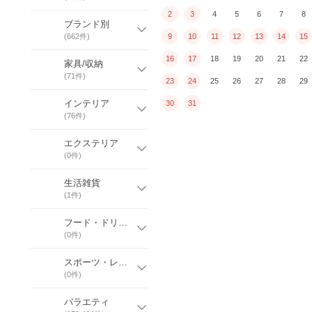
2
3
4
5
6
7
8
ブランド別
(
662
件)
9
10
11
12
13
14
15
16
17
18
19
20
21
22
家具/収納
(
71
件)
23
24
25
26
27
28
29
インテリア
30
31
(
76
件)
エクステリア
(
0
件)
生活雑貨
(
1
件)
フード・ドリンク・スイーツ
(
0
件)
スポーツ・レジャー
(
0
件)
バラエティ