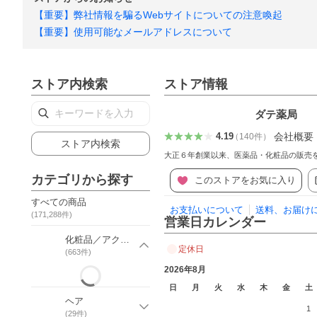
【重要】弊社情報を騙るWebサイトについての注意喚起
【重要】使用可能なメールアドレスについて
ストア内検索
ストア情報
ダテ薬局
会社概要
4.19
（
140
件
）
ストア内検索
大正６年創業以来、医薬品・化粧品の販売
カテゴリから探す
このストアをお気に入り
すべての商品
お支払いについて
送料、お届け
(
171,288
件)
営業日カレンダー
化粧品／アクセーヌ他
定休日
(
663
件)
2026年8月
日
月
火
水
木
金
土
ヘア
1
(
29
件)