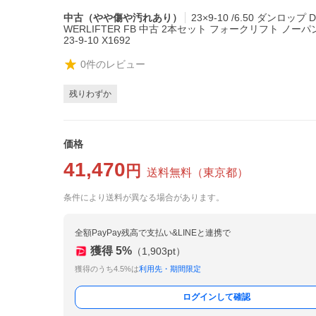
中古（やや傷や汚れあり）
23×9-10 /6.50 ダンロップ 
WERLIFTER FB 中古 2本セット フォークリフト ノーパンク
23-9-10 X1692
0
件のレビュー
残りわずか
価格
41,470
円
送料無料
（
東京都
）
条件により送料が異なる場合があります。
全額PayPay残高で支払い&LINEと連携で
獲得
5
%
（
1,903
pt）
獲得のうち4.5%は
利用先・期間限定
ログインして確認