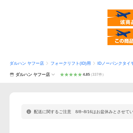
ダルハン ヤフー店
フォークリフト(ID)用
IDノーパンクタイ
ダルハン ヤフー店
4.85
（
337
件
）
配送に関するご注意 8/8~8/16はお盆休みとさ