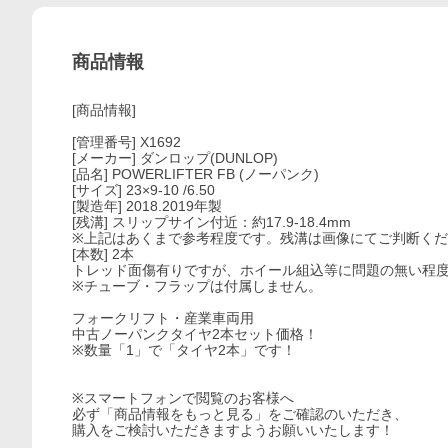
商品情報
[商品情報]
[管理番号] X1692
[メーカー] ダンロップ(DUNLOP)
[品名] POWERLIFTER FB (ノーパンク)
[サイズ] 23×9-10 /6.50
[製造年] 2018.2019年製
[残溝] スリップサイン付近：約17.9-18.4mm
※上記はあくまで参考程度です。残溝は画像にてご判断く
[本数] 2本
トレッド面傷有りですが、ホイール組込等に問題の無い程
※チューブ・フラップは付属しません。
フォークリフト・産業車両用
中古ノーパンクタイヤ2本セット価格！
※数量「1」で「タイヤ2本」です！
※スマートフォンで閲覧のお客様へ
必ず「商品情報をもっと見る」をご確認のいただき、
購入をご検討いただきますようお願いいたします！