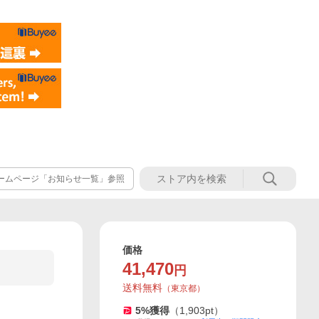
ホームページ「お知らせ一覧」参照
価格
41,470
円
送料無料
（
東京都
）
5
%獲得
（
1,903
pt）