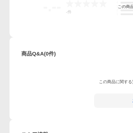
-.--
4
この
商
3
2
-
件
1
商品Q&A
(
0
件)
この
商品
に関する