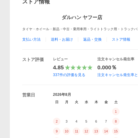
ストア情報
ダルハン ヤフー店
タイヤ・ホイール・新品・中古・乗用車用・ライトトラック用・トラックバ
支払い方法
送料・お届け
返品・交換
ストア情報
ストア評価
レビュー
注文キャンセル発生率
4.85
0.000％
337
件の評価を見る
注文キャンセル発生率
営業日
2026年8月
日
月
火
水
木
金
土
1
2
3
4
5
6
7
8
9
10
11
12
13
14
15