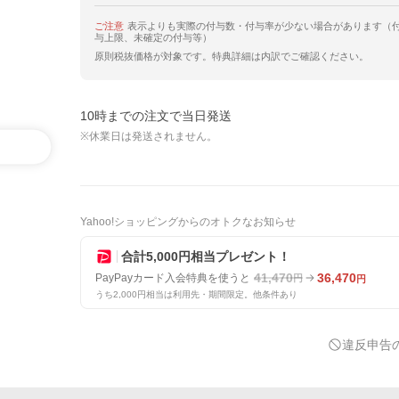
ご注意
表示よりも実際の付与数・付与率が少ない場合があります（
与上限、未確定の付与等）
原則税抜価格が対象です。特典詳細は内訳でご確認ください。
10時までの注文で当日発送
※休業日は発送されません。
Yahoo!ショッピングからのオトクなお知らせ
合計5,000円相当プレゼント！
41,470
36,470
PayPayカード入会特典を使うと
円
円
うち2,000円相当は利用先・期間限定。他条件あり
違反申告