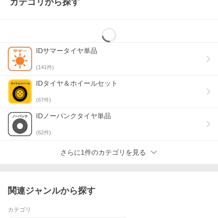
カテゴリから探す
各コンビニエンスストアへ領収書の発行を依頼してください。
■銀行振込をお選びいただいた場合
金融機関への払込受領書・振込依頼書・振替払込請求書兼受領証
をご利用ください。
※税務署で認められている会計法規上、正式な領収書となります
IDサマータイヤ単品
ので、商品に同梱される納品書と合わせて保管してください。
(
141
件)
■商品代引をお選びいただいた場合
配送会社より発行される代引金額領収書をご利用ください。
IDタイヤ＆ホイールセット
※お届け先名が領収書の宛名となりますので、ご注意ください。
(
67
件)
IDノーパンクタイヤ単品
(
62
件)
さらに1件のカテゴリを見る
関連ジャンルから探す
カテゴリ