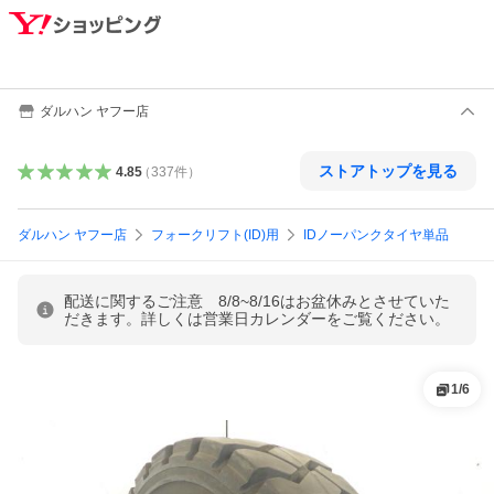
ダルハン ヤフー店
ストアトップを見る
4.85
（
337
件
）
ダルハン ヤフー店
フォークリフト(ID)用
IDノーパンクタイヤ単品
配送に関するご注意 8/8~8/16はお盆休みとさせていた
だきます。詳しくは営業日カレンダーをご覧ください。
1
/
6