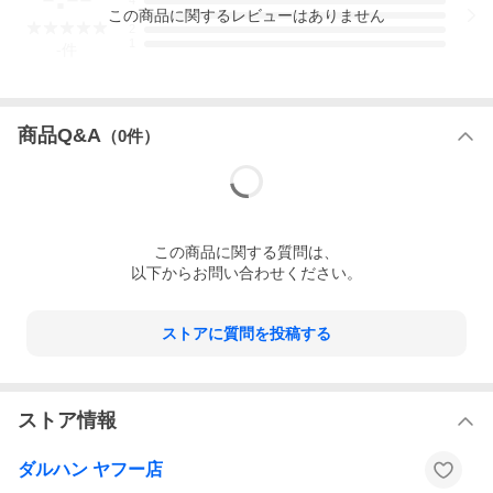
4
[メーカー] AICHI
この
商品
に関するレビューはありません
3
2
[品名] ME310 (ノーパンク)
1
[サイズ] 21×8-9 6.00
-
件
[製造年] 不明 (日本製)
[残溝] スリップサイン付近：約16.5-16.6mm
※上記はあくまで参考程度です。残溝は画像にてご判断くださ
い。
商品Q&A
（
0
件）
[本数] 1本
フォークリフト・産業車両用
中古ノーパンクタイヤ1本のみ！
■ご注意：当日出荷締切・・・当ストア営業日「午前10時」まで
※お急ぎの方は、必ず
「営業日カレンダー」
と「配達不能・遅延
この
商品
に関する質問は、
情報」を確認の上、ご検討いただきますようお願いいたします。
以下からお問い合わせください。
[お届け方法]
ストアに質問を投稿する
西濃運輸(大型商品)
ご注意：個人宅への配送不可（会社様宛のみ）
※個人様宛の場合は、営業所止めとなりますので、予めご了承く
ストア情報
ださい。
※西濃運輸（大型商品）については、配達日・時間帯の指定等は
ダルハン ヤフー店
一切できません。
※配送会社のご指定はお受けできませんので、予めご了承くださ