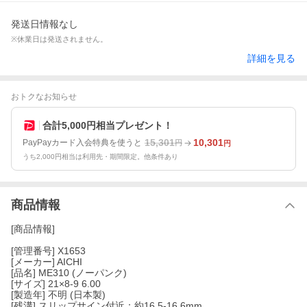
発送日情報なし
※休業日は発送されません。
詳細を見る
おトクなお知らせ
合計5,000円相当プレゼント！
15,301
10,301
PayPayカード入会特典を使うと
円
円
うち2,000円相当は利用先・期間限定。他条件あり
商品情報
[商品情報]
[管理番号] X1653
[メーカー] AICHI
[品名] ME310 (ノーパンク)
[サイズ] 21×8-9 6.00
[製造年] 不明 (日本製)
[残溝] スリップサイン付近：約16.5-16.6mm