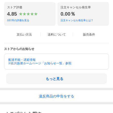
い。
※出荷が完了した際にはメールにてご連絡いたします。
ストア評価
注文キャンセル発生率
※出荷後に、お届け先を変更することはできませんので、予めご
4.85
0.00％
了承ください。
※当ストアは海外への配送は行っておりません（日本国内の配送
337
件の評価を見る
注文キャンセル発生率とは？
のみとなります）。
支払い方法
送料について
販売条件
[送料]
基本送料無料
※下記の地域の方は追加料金を頂戴しております。何卒ご理解の
ストアからのお知らせ
ほどよろしくお願い致します。
※1本バラ商品1,000円※北海道1本につき1,000円
※沖縄・離島の場合は中継料金が必要となります。金額はご購入
配達不能・遅延情報
※佐川急便ホームページ「お知らせ一覧」参照
前にお問い合わせください。
[領収書について]
当ストアからの領収書発行はしておりません。
もっと見る
■クレジットカード決済・PayPay残高払い・キャリア決済・ポイ
ント全額払いをお選びいただいた場合
商品出荷後、注文履歴にて領収書発行を行うことができます。
※電子式の領収書発行となり、印紙税の対象となる課税物件では
違反
商品の
申告をする
ないため、印紙税はかかりません。
※詳細については
「ヘルプ」
をご参照ください。
■コンビニ決済をお選びいただいた場合