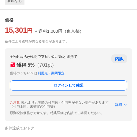
在庫なし
価格
15,301
円
+ 送料
1,000
円
（
東京都
）
条件により送料が異なる場合があります。
全額PayPay残高で支払い&LINEと連携で
内訳
獲得
5
%
（
701
pt）
獲得のうち4.5%は
利用先・期間限定
ログインして確認
ご注意
表示よりも実際の付与数・付与率が少ない場合があります
詳細
（付与上限、未確定の付与等）
原則税抜価格が対象です。特典詳細は内訳でご確認ください。
条件達成でおトク