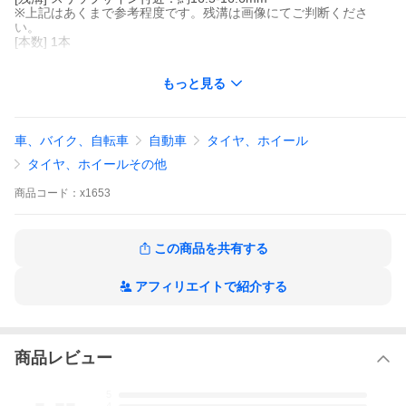
※上記はあくまで参考程度です。残溝は画像にてご判断くださ
い。
[本数] 1本
フォークリフト・産業車両用
もっと見る
中古ノーパンクタイヤ1本のみ！
※スマートフォンで閲覧のお客様へ
車、バイク、自転車
自動車
タイヤ、ホイール
必ず「商品情報をもっと見る」をご確認のいただき、
購入をご検討いただきますようお願いいたします！
タイヤ、ホイールその他
商品
コード：
x1653
この商品を共有する
アフィリエイトで紹介する
商品レビュー
[商品情報]
-.--
5
[管理番号] X1653