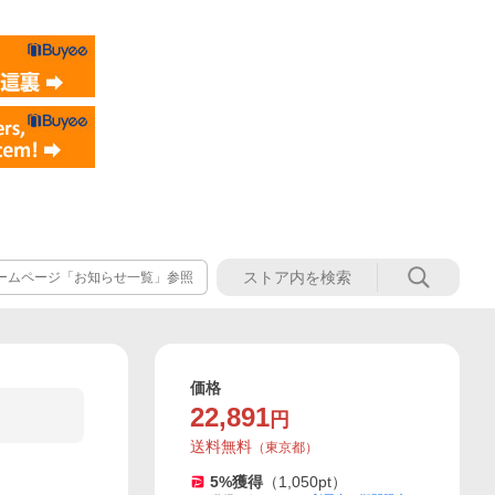
ホームページ「お知らせ一覧」参照
価格
22,891
円
送料無料
（
東京都
）
5
%獲得
（
1,050
pt）