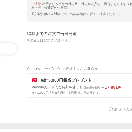
ご注意
表示よりも実際の付与数・付与率が少ない場合があります（
与上限、未確定の付与等）
原則税抜価格が対象です。特典詳細は内訳でご確認ください。
10時までの注文で当日発送
※休業日は発送されません。
Yahoo!ショッピングからのオトクなお知らせ
合計5,000円相当プレゼント！
22,891
17,891
PayPayカード入会特典を使うと
円
円
うち2,000円相当は利用先・期間限定。他条件あり
違反申告