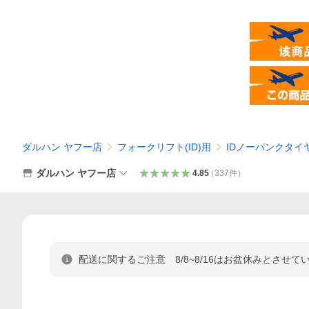
ダルハン ヤフー店
フォークリフト(ID)用
IDノーパンクタイ
ダルハン ヤフー店
4.85
（
337
件
）
配送に関するご注意 8/8~8/16はお盆休みとさ