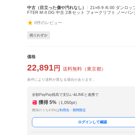
中古（目立った傷や汚れなし）
21×8-9 /6.00 ダンロッ
FTER M-II DG 中古 2本セット フォークリフト ノーパンク
0
件のレビュー
残りわずか
価格
22,891
円
送料無料
（
東京都
）
条件により送料が異なる場合があります。
全額PayPay残高で支払い&LINEと連携で
獲得
5
%
（
1,050
pt）
獲得のうち4.5%は
利用先・期間限定
ログインして確認