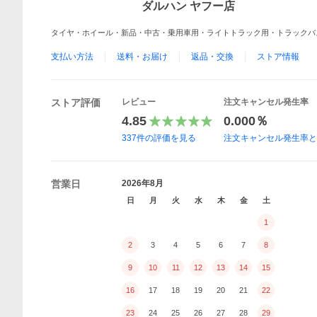
ダルハン ヤフー店
タイヤ・ホイール・新品・中古・乗用車用・ライトトラック用・トラックバ
支払い方法
送料・お届け
返品・交換
ストア情報
ストア評価
レビュー
注文キャンセル発生率
4.85
0.000％
337
件の評価を見る
注文キャンセル発生率
営業日
2026年8月
日
月
火
水
木
金
土
1
2
3
4
5
6
7
8
9
10
11
12
13
14
15
16
17
18
19
20
21
22
23
24
25
26
27
28
29