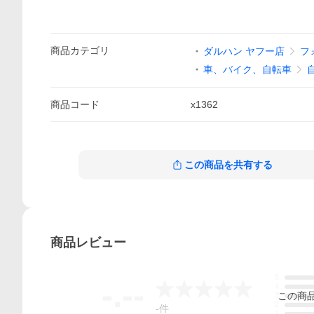
商品
カテゴリ
ダルハン ヤフー店
フ
車、バイク、自転車
商品
コード
x1362
この商品を共有する
商品
レビュー
5
-.--
4
この
商
3
2
-
件
1