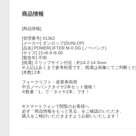
商品情報
[商品情報]
[管理番号] X1362
[メーカー] ダンロップ(DUNLOP)
[品名] POWERLIFTER M-II DG (ノーパンク)
[サイズ] 21×8-9 /6.00
[製造年] 不明
[残溝] スリップサイン付近：約14.2-14.3mm
※上記はあくまで参考程度です。残溝は画像にてご判断く
[本数] 2本
フォークリフト・産業車両用
中古ノーパンクタイヤ2本セット価格！
※数量「1」で「タイヤ2本」です！
※スマートフォンで閲覧のお客様へ
必ず「商品情報をもっと見る」をご確認のいただき、
購入をご検討いただきますようお願いいたします！