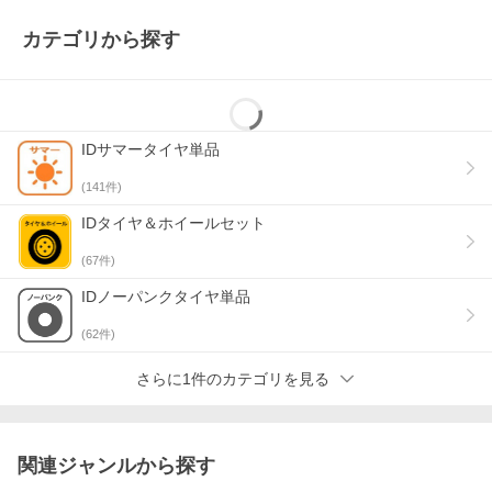
商品出荷後、注文履歴にて領収書発行を行うことができます。
※電子式の領収書発行となり、印紙税の対象となる課税物件では
カテゴリから探す
ないため、印紙税はかかりません。
※詳細については
「ヘルプ」
をご参照ください。
■コンビニ決済をお選びいただいた場合
各コンビニエンスストアへ領収書の発行を依頼してください。
IDサマータイヤ単品
■銀行振込をお選びいただいた場合
金融機関への払込受領書・振込依頼書・振替払込請求書兼受領証
(
141
件)
をご利用ください。
※税務署で認められている会計法規上、正式な領収書となります
IDタイヤ＆ホイールセット
ので、商品に同梱される納品書と合わせて保管してください。
■商品代引をお選びいただいた場合
(
67
件)
配送会社より発行される代引金額領収書をご利用ください。
※お届け先名が領収書の宛名となりますので、ご注意ください。
IDノーパンクタイヤ単品
(
62
件)
さらに1件のカテゴリを見る
関連ジャンルから探す