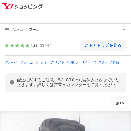
ダルハン ヤフー店
ストアトップを見る
4.85
（
337
件
）
ダルハン ヤフー店
フォークリフト(ID)用
IDノーパンクタイヤ単品
配送に関するご注意 8/8~8/16はお盆休みとさせていた
だきます。詳しくは営業日カレンダーをご覧ください。
1
/
7