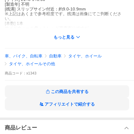
[製造年] 不明
[残溝] スリップサイン付近：約9.0-10.9mm
※上記はあくまで参考程度です。残溝は画像にてご判断くださ
い。
[本数] 1本
サイドウォール傷・トレッド面傷有りですが、
ホイール組込等に問題の無い程度だと思います。
もっと見る
フォークリフト・産業車両用
中古ノーパンクタイヤ1本のみ！
車、バイク、自転車
自動車
タイヤ、ホイール
※スマートフォンで閲覧のお客様へ
タイヤ、ホイールその他
必ず「商品情報をもっと見る」をご確認のいただき、
購入をご検討いただきますようお願いいたします！
商品
コード：
x1343
この商品を共有する
アフィリエイトで紹介する
商品レビュー