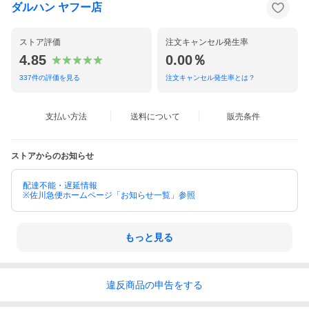
ダルハン ヤフー店
※個人様宛の場合は、営業所止めとなりますので、予めご了承く
ださい。
※西濃運輸（大型商品）については、配達日・時間帯の指定等は
ストア評価
注文キャンセル発生率
一切できません。
4.85
0.00％
※配送会社のご指定はお受けできませんので、予めご了承くださ
い。
337
件の評価を見る
注文キャンセル発生率とは？
※出荷が完了した際にはメールにてご連絡いたします。
※出荷後に、お届け先を変更することはできませんので、予めご
了承ください。
支払い方法
送料について
販売条件
※当ストアは海外への配送は行っておりません（日本国内の配送
のみとなります）。
ストアからのお知らせ
[送料]
基本送料無料
配達不能・遅延情報
※佐川急便ホームページ「お知らせ一覧」参照
※下記の地域の方は追加料金を頂戴しております。何卒ご理解の
ほどよろしくお願い致します。
※1本バラ商品1,000円※北海道1本につき1,000円
※沖縄・離島の場合は中継料金が必要となります。金額はご購入
もっと見る
前にお問い合わせください。
[領収書について]
当ストアからの領収書発行はしておりません。
違反
商品の
申告をする
■クレジットカード決済・PayPay残高払い・キャリア決済・ポイ
ント全額払いをお選びいただいた場合