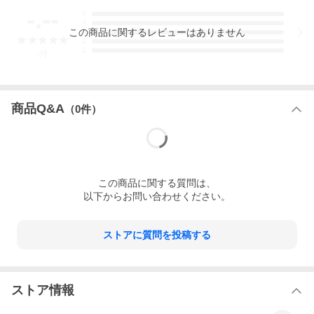
-.--
5
[商品情報]
4
この
商品
に関するレビューはありません
3
2
[管理番号] X1343
1
[メーカー] ダンロップ(DUNLOP)
-
件
[品名] POWERLIFTER M-II FB (ノーパンク)
[サイズ] 21×8-9 /6.00
[製造年] 不明
[残溝] スリップサイン付近：約9.0-10.9mm
商品Q&A
（
0
件）
※上記はあくまで参考程度です。残溝は画像にてご判断くださ
い。
[本数] 1本
サイドウォール傷・トレッド面傷有りですが、
ホイール組込等に問題の無い程度だと思います。
フォークリフト・産業車両用
この
商品
に関する質問は、
中古ノーパンクタイヤ1本のみ！
以下からお問い合わせください。
※お急ぎの方は、必ず
「営業日カレンダー」
を確認の上、ご検討
いただきますようお願いいたします。
ストアに質問を投稿する
■ご注意：当日出荷締切・・・当ストア営業日「午前10時」まで
[お届け方法]
ストア情報
西濃運輸(大型商品)
ご注意：個人宅への配送不可（会社様宛のみ）