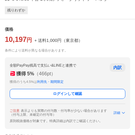
残りわずか
価格
10,197
円
+ 送料
1,000
円
（
東京都
）
条件により送料が異なる場合があります。
全額PayPay残高で支払い&LINEと連携で
内訳
獲得
5
%
（
466
pt）
獲得のうち4.5%は
利用先・期間限定
ログインして確認
ご注意
表示よりも実際の付与数・付与率が少ない場合があります
詳細
（付与上限、未確定の付与等）
原則税抜価格が対象です。特典詳細は内訳でご確認ください。