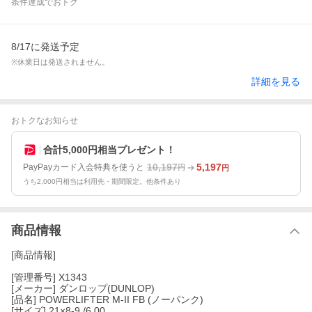
条件達成でおトク
8/17に発送予定
※休業日は発送されません。
詳細を見る
おトクなお知らせ
合計5,000円相当プレゼント！
10,197
5,197
PayPayカード入会特典を使うと
円
円
うち2,000円相当は利用先・期間限定。他条件あり
商品情報
[商品情報]
[管理番号] X1343
[メーカー] ダンロップ(DUNLOP)
[品名] POWERLIFTER M-II FB (ノーパンク)
[サイズ] 21×8-9 /6.00