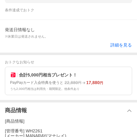
条件達成でおトク
発送日情報なし
※休業日は発送されません。
詳細を見る
おトクなお知らせ
合計5,000円相当プレゼント！
22,880
17,880
PayPayカード入会特典を使うと
円
円
うち2,000円相当は利用先・期間限定。他条件あり
商品情報
[商品情報]
[管理番号] WH2261
[メーカー] MANARAY(マナレイ)