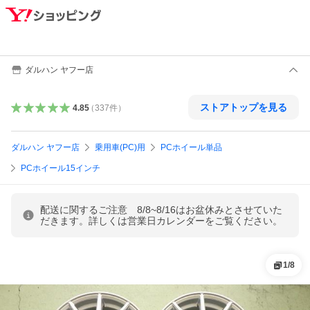
ダルハン ヤフー店
ストアトップを見る
4.85
（
337
件
）
ダルハン ヤフー店
乗用車(PC)用
PCホイール単品
PCホイール15インチ
配送に関するご注意 8/8~8/16はお盆休みとさせていた
だきます。詳しくは営業日カレンダーをご覧ください。
1
/
8