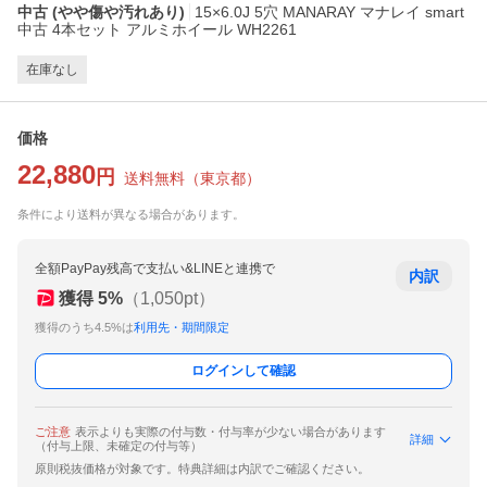
中古 (やや傷や汚れあり)
15×6.0J 5穴 MANARAY マナレイ smart
中古 4本セット アルミホイール WH2261
在庫なし
価格
22,880
円
送料無料
（
東京都
）
条件により送料が異なる場合があります。
全額PayPay残高で支払い&LINEと連携で
内訳
獲得
5
%
（
1,050
pt）
獲得のうち4.5%は
利用先・期間限定
ログインして確認
ご注意
表示よりも実際の付与数・付与率が少ない場合があります
詳細
（付与上限、未確定の付与等）
原則税抜価格が対象です。特典詳細は内訳でご確認ください。