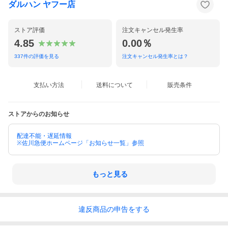
ダルハン ヤフー店
※出荷が完了した際にはメールにてご連絡いたします。
※出荷後に、お届け先を変更することはできませんので、予めご
了承ください。
※当ストアは海外への配送は行っておりません（日本国内の配送
ストア評価
注文キャンセル発生率
のみとなります）。
4.85
0.00％
337
件の評価を見る
注文キャンセル発生率とは？
[送料]
基本送料無料
支払い方法
送料について
販売条件
※下記の地域の方は追加料金を頂戴しております。何卒ご理解の
ほどよろしくお願い致します。
※1本バラ商品1,000円※北海道１本につき1,000円
※沖縄・離島の場合は中継料金が必要となります。金額はご購入
ストアからのお知らせ
前にお問い合わせください。
[領収書について]
配達不能・遅延情報
※佐川急便ホームページ「お知らせ一覧」参照
当ストアからの領収書発行はしておりません。
■クレジットカード決済・PayPay残高払い・キャリア決済・ポイ
ント全額払いをお選びいただいた場合
もっと見る
商品出荷後、注文履歴にて領収書発行を行うことができます。
※電子式の領収書発行となり、印紙税の対象となる課税物件では
ないため、印紙税はかかりません。
※詳細については
「ヘルプ」
をご参照ください。
違反
商品の
申告をする
■コンビニ決済をお選びいただいた場合
各コンビニエンスストアへ領収書の発行を依頼してください。