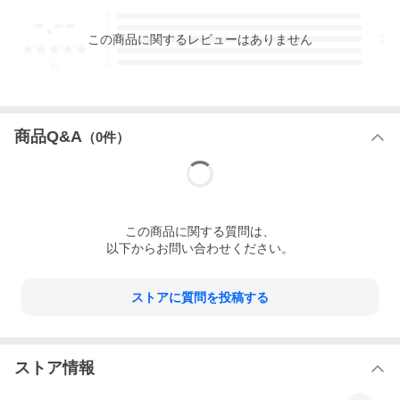
-.--
5
[商品情報]
4
この
商品
に関するレビューはありません
3
2
[管理番号] WH2237
1
[メーカー] TAS
-
件
[品名] TECMAG
[サイズ] 16×6.5J
[PCD] 120mm
[穴数] 5穴
商品Q&A
（
0
件）
[オフセット] +40mm
[ハブ径] φ72.6mm
[本数] 4本
傷・汚れ等ありますが、機能的な問題は無いと思います。
製造国：中国製
中古アルミホイール4本セット価格！
この
商品
に関する質問は、
※数量「1」で「ホイール4本」です！
以下からお問い合わせください。
※お急ぎの方は、必ず
「営業日カレンダー」
を確認の上、ご検討
いただきますようお願いいたします。
ストアに質問を投稿する
■ご注意：当日出荷締切・・・当ストア営業日「午前10時」まで
[お届け方法]
ストア情報
佐川急便(通常商品)
※配送会社のご指定はお受けできませんので、予めご了承くださ
い。