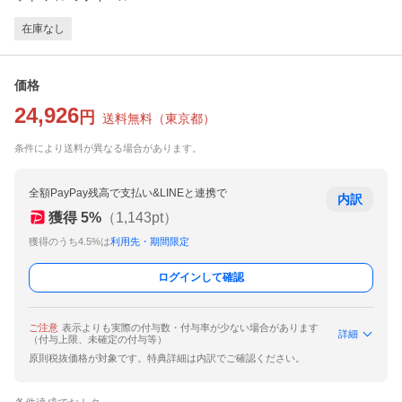
在庫なし
価格
24,926
円
送料無料
（
東京都
）
条件により送料が異なる場合があります。
全額PayPay残高で支払い&LINEと連携で
内訳
獲得
5
%
（
1,143
pt）
獲得のうち4.5%は
利用先・期間限定
ログインして確認
ご注意
表示よりも実際の付与数・付与率が少ない場合があります
詳細
（付与上限、未確定の付与等）
原則税抜価格が対象です。特典詳細は内訳でご確認ください。