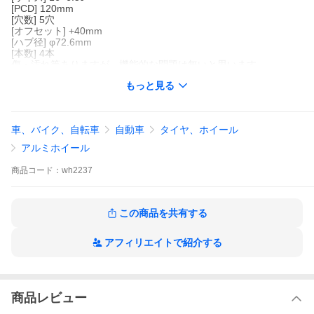
[PCD] 120mm
[穴数] 5穴
[オフセット] +40mm
[ハブ径] φ72.6mm
[本数] 4本
傷・汚れ等ありますが、機能的な問題は無いと思います。
製造国：中国製
もっと見る
中古アルミホイール4本セット価格！
※数量「1」で「ホイール4本」です！
車、バイク、自転車
自動車
タイヤ、ホイール
※スマートフォンで閲覧のお客様へ
アルミホイール
必ず「商品情報をもっと見る」をご確認のいただき、
購入をご検討いただきますようお願いいたします！
商品
コード：
wh2237
この商品を共有する
アフィリエイトで紹介する
商品レビュー