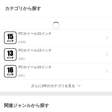
■銀行振込をお選びいただいた場合
カテゴリから探す
金融機関への払込受領書・振込依頼書・振替払込請求書兼受領証
をご利用ください。
※税務署で認められている会計法規上、正式な領収書となります
ので、商品に同梱される納品書と合わせて保管してください。
■商品代引をお選びいただいた場合
PCホイール15インチ
配送会社より発行される代引金額領収書をご利用ください。
※お届け先名が領収書の宛名となりますので、ご注意ください。
(
15
件)
PCホイール13インチ
(
6
件)
PCホイール16インチ
(
6
件)
さらに3件のカテゴリを見る
関連ジャンルから探す