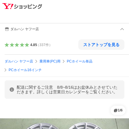
ダルハン ヤフー店
ストアトップを見る
4.85
（
337
件
）
ダルハン ヤフー店
乗用車(PC)用
PCホイール単品
PCホイール16インチ
配送に関するご注意 8/8~8/16はお盆休みとさせていた
だきます。詳しくは営業日カレンダーをご覧ください。
1
/
6