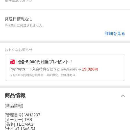
条件達成でおトク
発送日情報なし
※休業日は発送されません。
詳細を見る
おトクなお知らせ
合計5,000円相当プレゼント！
24,926
19,926
PayPayカード入会特典を使うと
円
円
うち2,000円相当は利用先・期間限定。他条件あり
商品情報
[商品情報]
[管理番号] WH2237
[メーカー] TAS
[品名] TECMAG
[サイズ] 16×6.5J