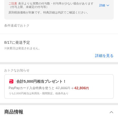
ご注意
表示よりも実際の付与数・付与率が少ない場合があります
詳細
（付与上限、未確定の付与等）
原則税抜価格が対象です。特典詳細は内訳でご確認ください。
条件達成でおトク
8/17に発送予定
※休業日は発送されません。
詳細を見る
おトクなお知らせ
合計5,000円相当プレゼント！
47,806
42,806
PayPayカード入会特典を使うと
円
円
うち2,000円相当は利用先・期間限定。他条件あり
商品情報