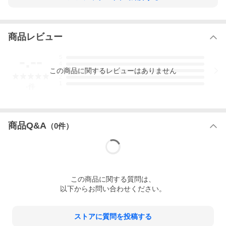
商品レビュー
-.--
5
[商品情報]
4
この
商品
に関するレビューはありません
3
2
[管理番号] UT3261
1
[メーカー] ダンロップ(DUNLOP)
-
件
[品名] - SP330
[サイズ] 275/80R22.5 151/148J
[製造年] 2024年製 (日本製)
[残溝] センター付近：約10.2-10.4mm (7分山程度)
商品Q&A
（
0
件）
[本数] 2本
トレッド面傷有りですが、ホイール組込等に問題の無い程度だと
思います。
まだまだ溝あります。
中古サマータイヤ2本セット価格！
※数量「1」で「タイヤ2本」です！
この
商品
に関する質問は、
以下からお問い合わせください。
■ご注意：当日出荷締切・・・当ストア営業日「午前10時」まで
※お急ぎの方は、必ず
「営業日カレンダー」
を確認の上、ご検討
ストアに質問を投稿する
いただきますようお願いいたします。