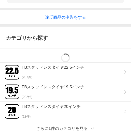
[領収書について]
当店では領収書の発行をお客様にお願いしております。
お支払方法により、インボイス番号入り領収書の発行方法が異な
違反
商品の
申告をする
ります。
■クレジットカード決済・PayPay残高払い・キャリア決済・ポイ
ント全額払いをお選びいただいた場合
カテゴリから探す
商品出荷後、注文履歴にて領収書発行を行うことができます。
※電子式の領収書発行となり、印紙税の対象となる課税物件では
ないため、印紙税はかかりません。
※詳細については
「ヘルプ」
をご参照ください。
■コンビニ決済をお選びいただいた場合
TBスタッドレスタイヤ22.5インチ
各コンビニエンスストアへ領収書の発行を依頼してください。
(
287
件)
■銀行振込をお選びいただいた場合
金融機関への払込受領書・振込依頼書・振替払込請求書兼受領証
TBスタッドレスタイヤ19.5インチ
をご利用ください。
※税務署で認められている会計法規上、正式な領収書となります
ので、商品に同梱される納品書と合わせて保管してください。
(
202
件)
■商品代引をお選びいただいた場合
TBスタッドレスタイヤ20インチ
配送会社より発行される代引金額領収書をご利用ください。
※お届け先名が領収書の宛名となりますので、ご注意ください。
(
12
件)
さらに1件のカテゴリを見る