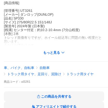
[商品情報]
[管理番号] UT3261
[メーカー] ダンロップ(DUNLOP)
[品名] SP330
[サイズ] 275/80R22.5 151/148J
[製造年] 2024年製 (日本製)
[残溝] センター付近：約10.2-10.4mm (7分山程度)
[本数] 2本
トレッド面傷有りですが、ホイール組込等に問題の無い程度だと
思います。
まだまだ溝あります。
もっと見る
中古サマータイヤ2本セット価格！
※数量「1」で「タイヤ2本」です！
車、バイク、自転車
自動車
※スマートフォンで閲覧のお客様へ
トラック用タイヤ、足回り、泥除け
トラック用タイヤ
必ず「商品情報をもっと見る」をご確認のいただき、
購入をご検討いただきますようお願いいたします！
商品
コード：
ut3261
この商品を共有する
アフィリエイトで紹介する