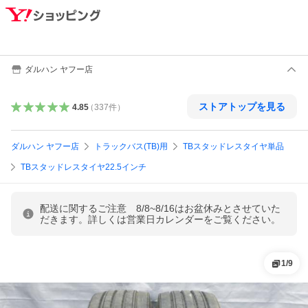
ダルハン ヤフー店
ストアトップを見る
4.85
（
337
件
）
ダルハン ヤフー店
トラックバス(TB)用
TBスタッドレスタイヤ単品
TBスタッドレスタイヤ22.5インチ
配送に関するご注意 8/8~8/16はお盆休みとさせていた
だきます。詳しくは営業日カレンダーをご覧ください。
1
/
9