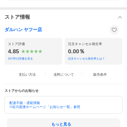
ストア情報
[お届け方法]
西濃運輸(大型商品)
ダルハン ヤフー店
ご注意：個人宅への配送不可（会社様宛のみ）
※個人様宛の場合は、営業所止めとなりますので、予めご了承く
ださい。
ストア評価
注文キャンセル発生率
※西濃運輸（大型商品）については、配達日・時間帯の指定等は
4.85
0.00％
一切できません。
※配送会社のご指定はお受けできませんので、予めご了承くださ
337
件の評価を見る
注文キャンセル発生率とは？
い。
※出荷が完了した際にはメールにてご連絡いたします。
※出荷後に、お届け先を変更することはできませんので、予めご
支払い方法
送料について
販売条件
了承ください。
※当ストアは海外への配送は行っておりません（日本国内の配送
のみとなります）。
ストアからのお知らせ
[送料]
基本送料無料
配達不能・遅延情報
※佐川急便ホームページ「お知らせ一覧」参照
※下記の地域の方は追加料金を頂戴しております。何卒ご理解の
ほどよろしくお願い致します。
※1本バラ商品1,000円※北海道1本につき1,000円
※沖縄・離島の場合は中継料金が必要となります。金額はご購入
もっと見る
前にお問い合わせください。