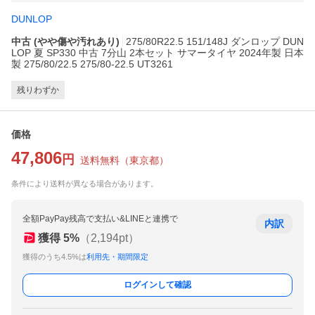
DUNLOP
中古 (やや傷や汚れあり)
275/80R22.5 151/148J ダンロップ DUN
LOP 夏 SP330 中古 7分山 2本セット サマータイヤ 2024年製 日本
製 275/80/22.5 275/80-22.5 UT3261
残りわずか
価格
47,806
円
送料無料
（
東京都
）
条件により送料が異なる場合があります。
全額PayPay残高で支払い&LINEと連携で
内訳
獲得
5
%
（
2,194
pt）
獲得のうち4.5%は
利用先・期間限定
ログインして確認