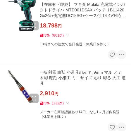
【在庫有・即納】 マキタ Makita 充電式インパ
クトドライバ MTD001DSAX バッテリBL1420
Gx2個+充電器DC18SG+ケース付 14.4V対応 m
akita
18,798
円
5
%
（
861
pt
）
13時までの注文で当日発送（休業日を除く）
与板利器 由弘 小道具のみ 丸 9mm マル ノミ
木彫 彫刻 小細工 ミニサイズ 彫り 彫る 大工 道
具
2,910
円
5
%
（
132
pt
）
メーカー在庫確認後あり14日、なし1ヶ月以内発送
（休業日を除く）