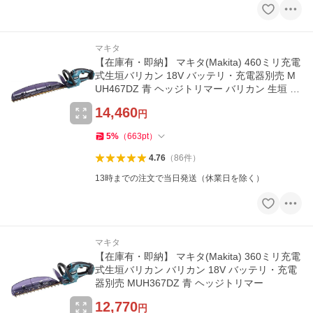
マキタ
【在庫有・即納】 マキタ(Makita) 460ミリ充電
式生垣バリカン 18V バッテリ・充電器別売 M
UH467DZ 青 ヘッジトリマー バリカン 生垣 剪
定
14,460
円
5
%
（
663
pt
）
4.76
（
86
件
）
13時までの注文で当日発送（休業日を除く）
マキタ
【在庫有・即納】 マキタ(Makita) 360ミリ充電
式生垣バリカン バリカン 18V バッテリ・充電
器別売 MUH367DZ 青 ヘッジトリマー
12,770
円