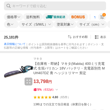
1
価格帯
送料無料
すべての条
色
サイズ（S/M/L）
塗装対象
サイズ（cm）
25,181
件
おすすめ順
表示
表示情報について
｜ポイントは原則税抜価格を基準に付与されます｜ポイント・支
払額等の正確な情報（付与条件・上限等）はカートをご確認ください
マキタ
【在庫有・即納】マキタ(Makita) 400ミリ充電
式 生垣バリカン 18V バッテリ・充電器別売 M
UH407DZ 青 ヘッジトリマー 剪定
13,798
円
5
%
（
632
pt
）
4.80
（
65
件
）
13時までの注文で当日発送（休業日を除く）