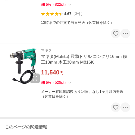
5
%
（
822
pt
）
4.67
（
3
件
）
13時までの注文で当日発送（休業日を除く）
マキタ
マキタ(Makita) 震動ドリル コンクリ16mm 鉄
工13mm 木工30mm M816K
11,540
円
5
%
（
528
pt
）
メーカー在庫確認後あり14日、なし1ヶ月以内発送
（休業日を除く）
このページの関連情報