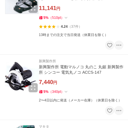
11,141
円
5
%
（
510
pt
）
4.24
（
37
件
）
13時までの注文で当日発送（休業日を除く）
新興製作所
新興製作所 電動マルノコ 丸のこ 丸鋸 新興製作
所 シンコー 電気丸ノコ ACCS-147
7,440
円
5
%
（
340
pt
）
2〜4日以内に発送（メーカー在庫）（休業日を除く）
マキタ