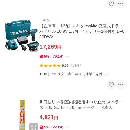
マキタ
【在庫有・即納】マキタ makita 充電式ドライ
バドリル 10.8V 1.3Ah バッテリー2個付き DF0
30DWX
17,269
円
5
%
（
792
pt
）
5.00
（
13
件
）
13時までの注文で当日発送（休業日を除く）
川口技研 木製室内階段用すべり止め スベラー
ズ 一般 SU-BE 670mm ベージュ 14本入
4,821
円
5
%
（
220
pt
）