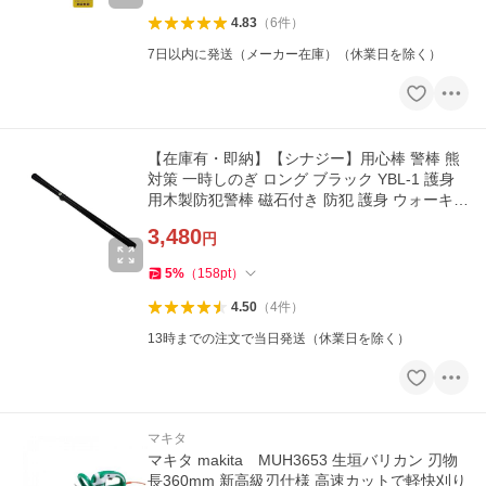
4.83
（
6
件
）
7日以内に発送（メーカー在庫）（休業日を除く）
【在庫有・即納】【シナジー】用心棒 警棒 熊
対策 一時しのぎ ロング ブラック YBL-1 護身
用木製防犯警棒 磁石付き 防犯 護身 ウォーキン
グ 野犬対策
3,480
円
5
%
（
158
pt
）
4.50
（
4
件
）
13時までの注文で当日発送（休業日を除く）
マキタ
マキタ makita MUH3653 生垣バリカン 刃物
長360mm 新高級刃仕様 高速カットで軽快刈り