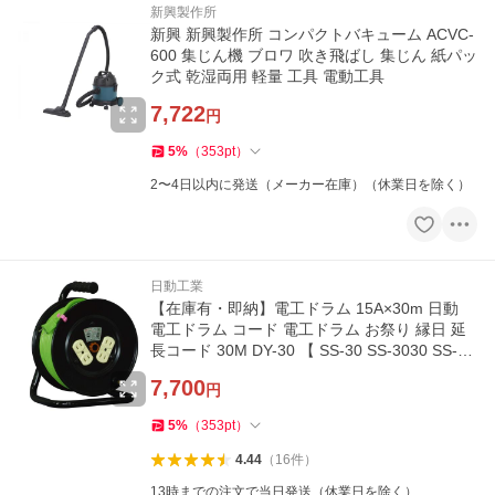
新興製作所
新興 新興製作所 コンパクトバキューム ACVC-
600 集じん機 ブロワ 吹き飛ばし 集じん 紙パッ
ク式 乾湿両用 軽量 工具 電動工具
7,722
円
5
%
（
353
pt
）
2〜4日以内に発送（メーカー在庫）（休業日を除く）
日動工業
【在庫有・即納】電工ドラム 15A×30m 日動
電工ドラム コード 電工ドラム お祭り 縁日 延
長コード 30M DY-30 【 SS-30 SS-3030 SS-30
Kではありません】
7,700
円
5
%
（
353
pt
）
4.44
（
16
件
）
13時までの注文で当日発送（休業日を除く）