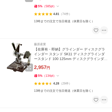
5
%
（
585
pt
）
4.81
（
74
件
）
13時までの注文で当日発送（休業日を除く）
藤原産業
【在庫有・即納】グラインダー ディスクグラ
インダー スタンド SK11 ディスクグラインダ
ースタンド 100 125mm ディスクグラインダー
用
2,957
円
5
%
（
134
pt
）
4.28
（
29
件
）
13時までの注文で当日発送（休業日を除く）