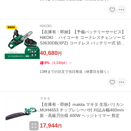
HiKOKI
【在庫有・即納】【予備バッテリーサービス】
HiKOKI ハイコーキ コードレスチェンソー C
S3630DB(XPZ) コードレス バッテリー式 切断
切断作業
40,680
円
9
%
（
3,346
pt
）
13時までの注文で当日発送（休業日を除く）
マキタ
【在庫有・即納】makita マキタ 生垣バリカン
MUH4653 チップレシーバ付 刈込み幅460mm
新・高級刃仕様 400W ヘッジトリマー 剪定
17,944
円