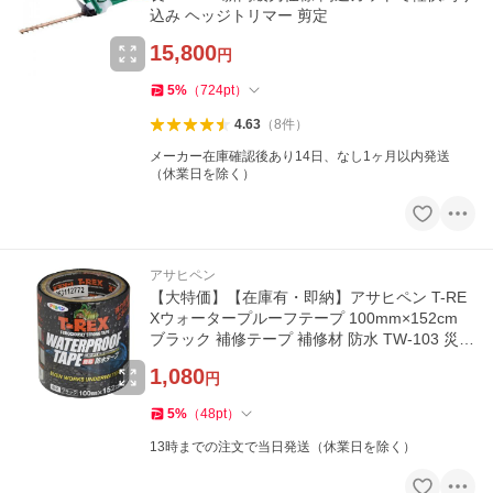
込み ヘッジトリマー 剪定
15,800
円
5
%
（
724
pt
）
4.63
（
8
件
）
メーカー在庫確認後あり14日、なし1ヶ月以内発送
（休業日を除く）
アサヒペン
【大特価】【在庫有・即納】アサヒペン T-RE
Xウォータープルーフテープ 100mm×152cm
ブラック 補修テープ 補修材 防水 TW-103 災害
水漏れ
1,080
円
5
%
（
48
pt
）
13時までの注文で当日発送（休業日を除く）