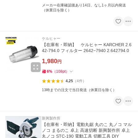
メーカー在庫確認後あり14日、なし1ヶ月以内発送
（休業日を除く）
ケルヒャー
【在庫有・即納】 ケルヒャー KARCHER 2.6
42-794.0 フィルター 2642−7940 2.642794.0
1,980
円
6
%
（
108
pt
）
4.25
（
4
件
）
13時までの注文で当日発送（休業日を除く）
新興製作所
【在庫有・即納】電動丸鋸 丸のこ 丸ノコ マル
ノコ まるのこ 卓上 高速切断 新興製作所 卓上
丸ノコ STC-190 電動工具 切断工具 DIY