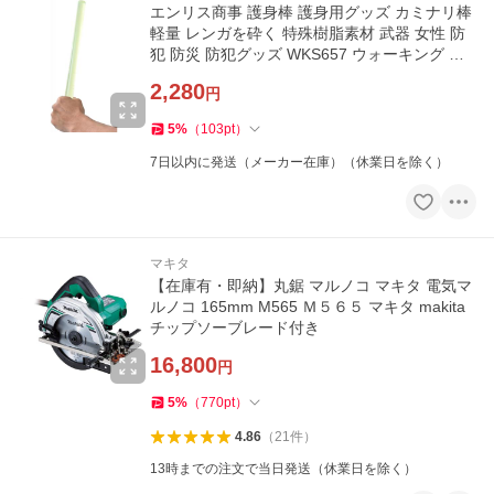
エンリス商事 護身棒 護身用グッズ カミナリ棒
軽量 レンガを砕く 特殊樹脂素材 武器 女性 防
犯 防災 防犯グッズ WKS657 ウォーキング 野
犬 熊 護身
2,280
円
5
%
（
103
pt
）
7日以内に発送（メーカー在庫）（休業日を除く）
マキタ
【在庫有・即納】丸鋸 マルノコ マキタ 電気マ
ルノコ 165mm M565 Ｍ５６５ マキタ makita
チップソーブレード付き
16,800
円
5
%
（
770
pt
）
4.86
（
21
件
）
13時までの注文で当日発送（休業日を除く）