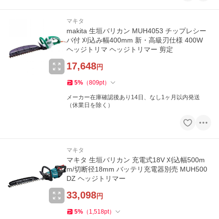
マキタ
makita 生垣バリカン MUH4053 チップレシー
バ付 刈込み幅400mm 新・高級刃仕様 400W
ヘッジトリマ ヘッジトリマー 剪定
17,648
円
5
%
（
809
pt
）
メーカー在庫確認後あり14日、なし1ヶ月以内発送
（休業日を除く）
マキタ
マキタ 生垣バリカン 充電式18V 刈込幅500m
m/切断径18mm バッテリ充電器別売 MUH500
DZ ヘッジトリマー
33,098
円
5
%
（
1,518
pt
）