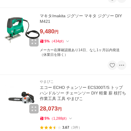
マキタ/makita ジグソー マキタ ジグソー DIY
M421
9,480
円
5
%
（
434
pt
）
メーカー在庫確認後あり14日、なし1ヶ月以内発送
（休業日を除く）
やまびこ
エコー ECHO チェンソー ECS300T/S トップ
ハンドルソー チェーンソー DIY 軽量 薪 枝打ち
作業工具 工具 やまびこ
28,073
円
5
%
（
1,288
pt
）
3.67
（
3
件
）