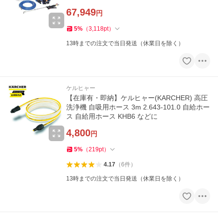
67,949
円
5
%
（
3,118
pt
）
13時までの注文で当日発送（休業日を除く）
ケルヒャー
【在庫有・即納】ケルヒャー(KARCHER) 高圧
洗浄機 自吸用ホース 3m 2.643-101.0 自給ホー
ス 自給用ホース KHB6 などに
4,800
円
5
%
（
219
pt
）
4.17
（
6
件
）
13時までの注文で当日発送（休業日を除く）