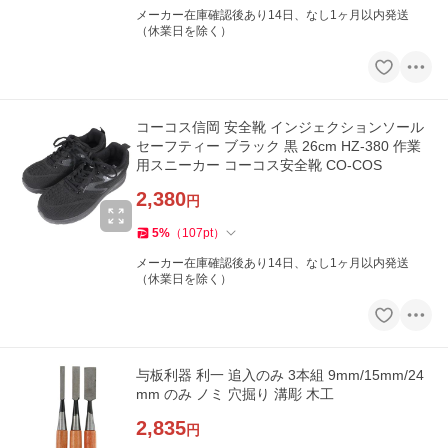
メーカー在庫確認後あり14日、なし1ヶ月以内発送
（休業日を除く）
コーコス信岡 安全靴 インジェクションソール
セーフティー ブラック 黒 26cm HZ-380 作業
用スニーカー コーコス安全靴 CO-COS
2,380
円
5
%
（
107
pt
）
メーカー在庫確認後あり14日、なし1ヶ月以内発送
（休業日を除く）
与板利器 利一 追入のみ 3本組 9mm/15mm/24
mm のみ ノミ 穴掘り 溝彫 木工
2,835
円