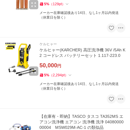
5
%
（
129
pt
）
メーカー在庫確認後あり14日、なし1ヶ月以内発送
（休業日を除く）
ケルヒャー
ケルヒャー(KARCHER) 高圧洗浄機 36V /5Ah K
2 コードレス バッテリーセット 1.117-223.0
50,000
円
5
%
（
2,294
pt
）
メーカー在庫確認後あり14日、なし1ヶ月以内発送
（休業日を除く）
【在庫有・即納】TASCO タスコ TA352MS エ
アコン洗浄機 エアコン 洗浄機 洗浄 04080000
00004 MSW029M-AC-1 の類似品