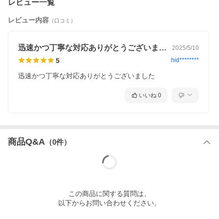
レビュー一覧
0円
レビュー内容
（口コミ）
※5,400円以上は通常送料無料
迅速かつ丁寧な対応ありがとうございまし…
2025/5/10
5
hid********
・冷凍商品２個口＝通常送料(1,332円)＋648円＝1,980円
迅速かつ丁寧な対応ありがとうございました
いいね
0
※5,400円以上は通常送料無料
商品Q&A
（
0
件）
・冷凍商品３個口＝通常送料(1,998円)＋972円＝2,970円
※5,400円以上は通常送料無料
この
商品
に関する質問は、
以下からお問い合わせください。
※沖縄・北海道通常送料(1,191円)、その他離島、一部地域は配送