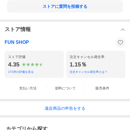
中継料がかかる場合がございます。
ストアに質問を投稿する
ストア情報
FUN SHOP
※できるかぎり迅速な発送を行っておりますが、コストコ人気商
ストア評価
注文キャンセル発生率
品のため販売状況により【納期の遅れ、欠品】となる場合もござ
4.35
1.15％
います。予めご了承ください。
171
件の評価を見る
注文キャンセル発生率とは？
支払い方法
送料について
販売条件
《賞味期限のある商品については、最新のものをお届けしま
す。》
違反
商品の
申告をする
カテゴリから探す