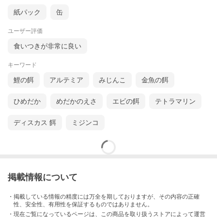
紙パック
缶
ユーザー評価
食いつきが非常に良い
キーワード
鯉の餌
アルテミア
みじんこ
金魚の餌
ひめだか
めだかのえさ
エビの餌
テトラマリン
ディスカス 餌
ミジンコ
掲載情報について
・掲載している情報の精度には万全を期しておりますが、その内容の正確
性、安全性、有用性を保証するものではありません。
・現在ご覧になっているページは、この
商品
を取り扱うストアによって運営