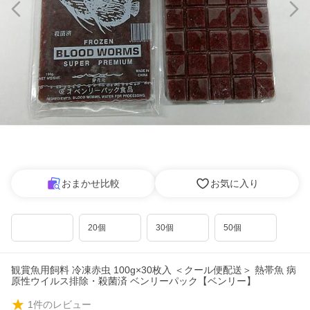
おまかせ比較
お気に入り
20個
30個
50個
観賞魚用飼料 冷凍赤虫 100g×30枚入 ＜クール便配送＞ 熱帯魚 病
原性ウイルス排除・殺菌済 ベンリーパック【ベンリー】
1
件のレビュー