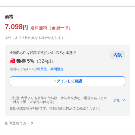
価格
7,098
円
送料無料
（
全国一律
）
条件により送料が異なる場合があります。
全額PayPay残高で支払い&LINEと連携で
内訳
獲得
5
%
（
324
pt）
獲得のうち4.5%は
利用先・期間限定
ログインして確認
ご注意
表示よりも実際の付与数・付与率が少ない場合があります
詳細
（付与上限、未確定の付与等）
原則税抜価格が対象です。特典詳細は内訳でご確認ください。
条件達成でおトク