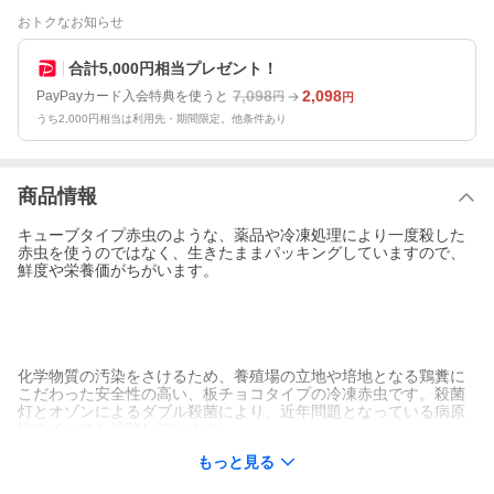
おトクなお知らせ
合計5,000円相当プレゼント！
7,098
2,098
PayPayカード入会特典を使うと
円
円
うち2,000円相当は利用先・期間限定。他条件あり
商品情報
キューブタイプ赤虫のような、薬品や冷凍処理により一度殺した
赤虫を使うのではなく、生きたままパッキングしていますので、
鮮度や栄養価がちがいます。
化学物質の汚染をさけるため、養殖場の立地や培地となる鶏糞に
こだわった安全性の高い、板チョコタイプの冷凍赤虫です。殺菌
灯とオゾンによるダブル殺菌により、近年問題となっている病原
性ウイルスも排除しています。
もっと見る