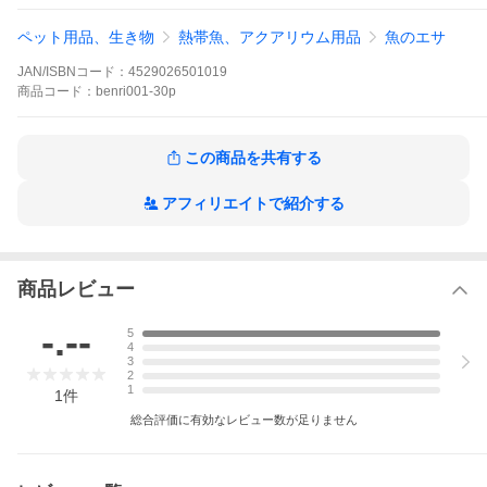
ペット用品、生き物
熱帯魚、アクアリウム用品
魚のエサ
【冷凍食品の送料＜クール便について＞】
JAN/ISBNコード：
4529026501019
●冷凍便(クール便)商品ですので(324円追加いたします)*120サイ
商品
コード：
benri001-30p
ズ以下
この商品を共有する
●冷凍便(クール便)以外との同梱不可＜通常と冷凍で２個口発送＞
アフィリエイトで紹介する
●送料無料(5,400円以上)でも冷凍商品は別途324円かかります
商品レビュー
《 送 料 例 》
-.--
5
4
3
※送料無料の場合は、クール便送料のみ追加
2
1
1
件
総合評価に有効なレビュー数が足りません
・冷凍商品１個口(120サイズ以下)＝通常送料(666円)＋324円=99