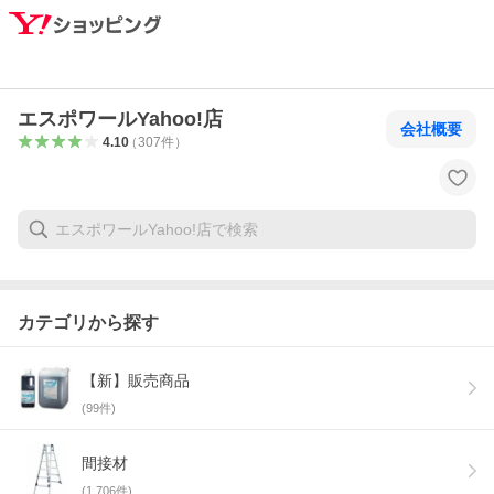
エスポワールYahoo!店
会社概要
4.10
（
307
件
）
カテゴリから探す
【新】販売商品
(
99
件)
間接材
(
1,706
件)