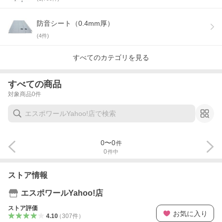
防音シート（0.4mm厚）
(
4
件)
すべてのカテゴリを見る
すべての商品
対象商品
0
件
0
〜
0
件
0
件中
ストア情報
エスポワールYahoo!店
ストア評価
お気に入り
4.10
（
307
件
）