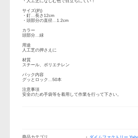
・人工芝になじむ色で目立ちにくい！
サイズ(約)
・釘…長さ12cm
・頭部分の直径…1.2cm
カラー
頭部分…緑
用途
人工芝の押さえに
材質
スチール、ポリエチレン
パック内容
グッとロック…50本
注意事項
安全のため手袋等を着用して作業を行って下さい。
商品
カテゴリ
ダイムファクトリー Yaho