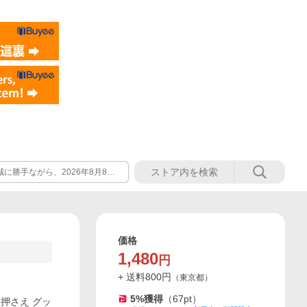
に勝手ながら、2026年8月8日
 休業期間中にいただきましたお
ただきます。 ご返信までお時間
し上げます。
価格
1,480
円
+ 送料
800
円
（
東京都
）
5
%獲得
（
67
pt）
芝押さえ グッ