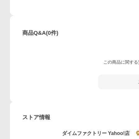
商品Q&A
(
0
件)
この
商品
に関する
ストア情報
ダイムファクトリー Yahoo!店