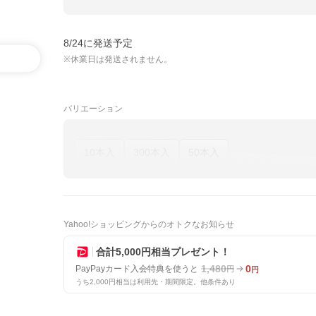
8/24に発送予定
※休業日は発送されません。
バリエーション
10本入
300本入
50本入
Yahoo!ショッピングからのオトクなお知らせ
合計5,000円相当プレゼント！
1,480
0
PayPayカード入会特典を使うと
円
円
うち2,000円相当は利用先・期間限定。他条件あり