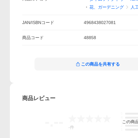
花、ガーデニング
人
JAN/ISBNコード
4968438027081
商品
コード
48858
この商品を共有する
商品
レビュー
5
-.--
4
この
商
3
2
-
件
1