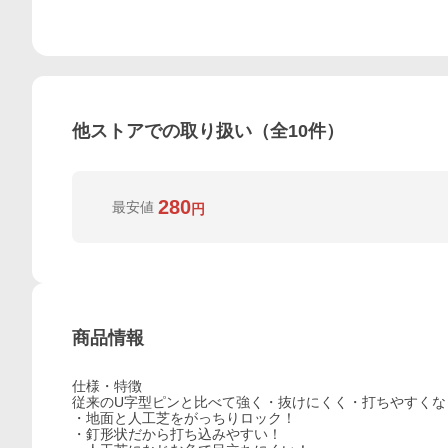
他ストアでの取り扱い（全
10
件）
280
最安値
円
商品情報
仕様・特徴
従来のU字型ピンと比べて強く・抜けにくく・打ちやすくな
・地面と人工芝をがっちりロック！
・釘形状だから打ち込みやすい！