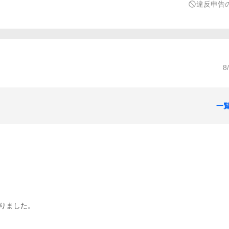
違反申告
8
一
りました。