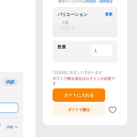
獲得のうち4.5%は
利用先・期間限定
バリエーション
変更
入数
50本入
数量
7日以内に注文した方がいます
ギフトで贈る場合はログインが必要で
内訳
す
カートに入れる
ギフトで
贈る
付
詳細