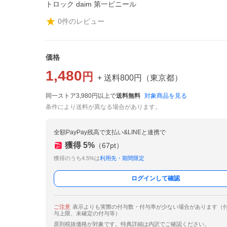
トロック daim 第一ビニール
0
件のレビュー
価格
1,480
円
+ 送料
800
円
（
東京都
）
同一ストア3,980円以上で
送料無料
対象商品を見る
条件により送料が異なる場合があります。
全額PayPay残高で支払い&LINEと連携で
獲得
5
%
（
67
pt）
獲得のうち4.5%は
利用先・期間限定
ログインして確認
ご注意
表示よりも実際の付与数・付与率が少ない場合があります（
与上限、未確定の付与等）
原則税抜価格が対象です。特典詳細は内訳でご確認ください。