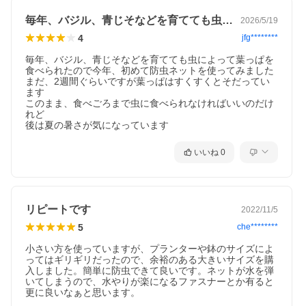
毎年、バジル、青じそなどを育てても虫に…
2026/5/19
4
jfg********
毎年、バジル、青じそなどを育てても虫によって葉っぱを
食べられたので今年、初めて防虫ネットを使ってみました

まだ、2週間ぐらいですが葉っぱはすくすくとそだってい
ます

このまま、食べごろまで虫に食べられなければいいのだけ
れど

後は夏の暑さが気になっています
いいね
0
リピートです
2022/11/5
5
che********
小さい方を使っていますが、プランターや鉢のサイズによ
ってはギリギリだったので、余裕のある大きいサイズを購
入しました。簡単に防虫できて良いです。ネットが水を弾
いてしまうので、水やりが楽になるファスナーとか有ると
更に良いなぁと思います。