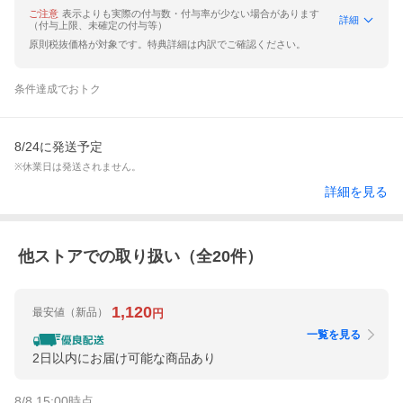
ご注意
表示よりも実際の付与数・付与率が少ない場合があります
詳細
（付与上限、未確定の付与等）
原則税抜価格が対象です。特典詳細は内訳でご確認ください。
条件達成でおトク
8/24に発送予定
※休業日は発送されません。
詳細を見る
他ストアでの取り扱い（全
20
件）
1,120
最安値
（新品）
円
一覧を見る
2日以内にお届け可能な商品あり
8/8 15:00
時点