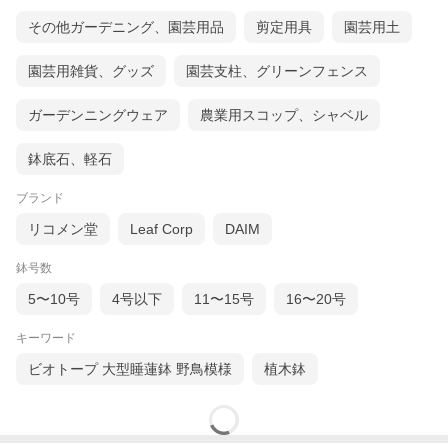
その他ガーデニング、園芸用品
剪定用具
園芸用土
園芸用雑貨、グッズ
園芸支柱、グリーンフェンス
ガーデンニングウェア
農業用スコップ、シャベル
鉢底石、軽石
ブランド
リコメン堂
Leaf Corp
DAIM
鉢号数
5〜10号
4号以下
11〜15号
16〜20号
キーワード
ビオトープ 大型睡蓮鉢 野鳥模様
植木鉢