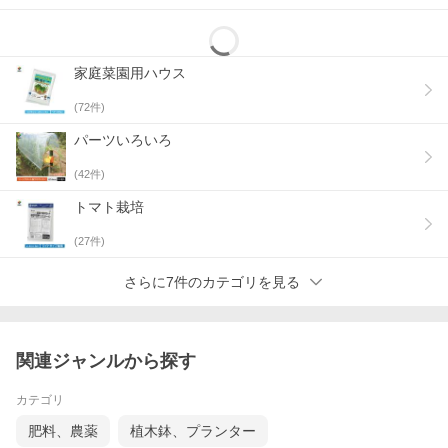
家庭菜園用ハウス
(
72
件)
パーツいろいろ
(
42
件)
トマト栽培
(
27
件)
さらに7件のカテゴリを見る
関連ジャンルから探す
カテゴリ
肥料、農薬
植木鉢、プランター