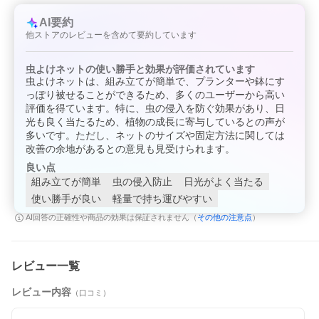
daim すっぽり虫よけカバー 大
AI要約
特徴
他ストアのレビューを含めて要約しています
プランターに被せるだけのカンタン設置。カバーの上から水やり
OK。
カバー目合い0.6mmで、
虫よけネットの使い勝手と効果が評価されています
アオムシ・コナガ・アブラムシ・ヨトウムシなどの害虫の侵入を
虫よけネットは、組み立てが簡単で、プランターや鉢にす
ブロックします。
っぽり被せることができるため、多くのユーザーから高い
葉菜類の栽培が楽しめ、栽培時のお手入れもラクにできます。
評価を得ています。特に、虫の侵入を防ぐ効果があり、日
光も良く当たるため、植物の成長に寄与しているとの声が
サイズ(約)
幅75cm×奥行40cm×高さ60cm
多いです。ただし、ネットのサイズや固定方法に関しては
改善の余地があるとの意見も見受けられます。
注意事項
良い点
本来の用途と異なるご使用はおやめください。
※替えカバーのみの単品販売はございません。
組み立てが簡単
虫の侵入防止
日光がよく当たる
使い勝手が良い
軽量で持ち運びやすい
サイズ展開
幅60cm×奥行30cm×高さ50cm
その他の注意点
AI回答の正確性や商品の効果は保証されません（
）
幅75cm×奥行40cm×高さ60cm
レビュー一覧
レビュー内容
（口コミ）