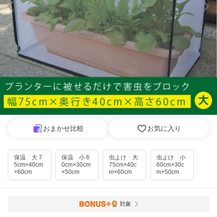
おまかせ比較
お気に入り
保温 大 7
保温 小 6
虫よけ 大
虫よけ 小
5cm×40cm
0cm×30cm
75cm×40c
60cm×30c
×60cm
×50cm
m×60cm
m×50cm
対象