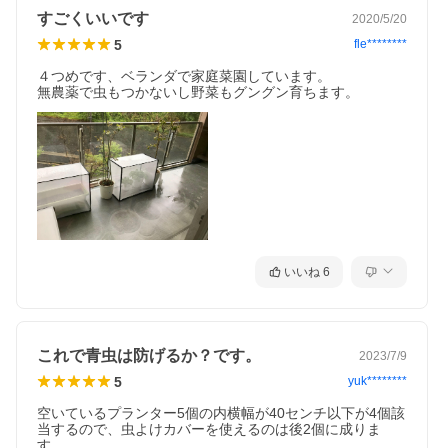
すごくいいです
2020/5/20
5
fle********
４つめです、ベランダで家庭菜園しています。

無農薬で虫もつかないし野菜もグングン育ちます。
いいね
6
これで青虫は防げるか？です。
2023/7/9
5
yuk********
空いているプランター5個の内横幅が40センチ以下が4個該
当するので、虫よけカバーを使えるのは後2個に成りま
す。
