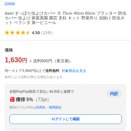
DAIM
daim すっぽり虫よけカバー 大 75cm 40cm 60cm プランター 防虫
カバー 虫よけ 家庭菜園 園芸 支柱 キット 野菜作り 虫除け 防虫ネ
ット ベランダ 第一ビニール
4.50
（
22
件
）
価格
1,630
円
+ 送料
800
円
（
東京都
）
同一ストア3,980円以上で
送料無料
対象商品を見る
条件により送料が異なる場合があります。
全額PayPay残高で支払い&LINEと連携で
内訳
獲得
5
%
（
73
pt）
獲得のうち4.5%は
利用先・期間限定
ログインして確認