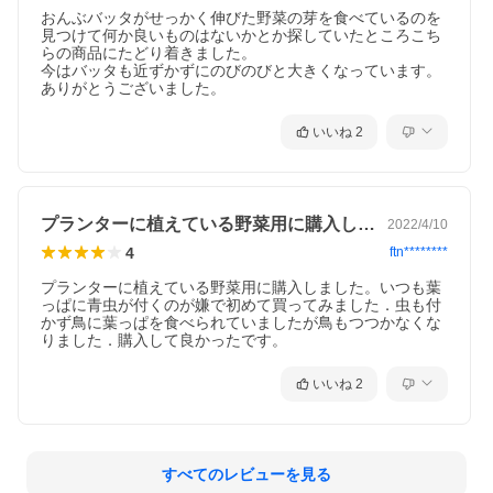
おんぶバッタがせっかく伸びた野菜の芽を食べているのを
見つけて何か良いものはないかとか探していたところこち
らの商品にたどり着きました。

今はバッタも近ずかずにのびのびと大きくなっています。

ありがとうございました。
いいね
2
プランターに植えている野菜用に購入しま…
2022/4/10
4
ftn********
プランターに植えている野菜用に購入しました。いつも葉
っぱに青虫が付くのが嫌で初めて買ってみました．虫も付
かず鳥に葉っぱを食べられていましたが鳥もつつかなくな
りました．購入して良かったです。
いいね
2
すべてのレビューを見る