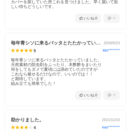
カバーを探していた所これを見つけました。早く届いて欲
しい待ちどうしいです。
いいね
0
毎年青シソに来るバッタとたたかっていま…
2026/5/23
5
kks********
毎年青シソに来るバッタとたたかっていました。

天然素材の防虫剤をふったり、木酢酢をまいたり

何をしてもダメで夏頃には諦めていたのですが

これなら被せるだけなので、いいのでは！！

と期待しています。

いいね
0
助かりました。
2021/11/10
4
kao********