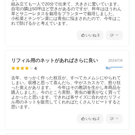
組み立ても一人で20分で出来て、大きさに驚いています。

自宅の隣は50坪ほど空きがあるのですが、昨年はほうれん
草とサニーレタスを栽培をプランターで栽培しました。

小松菜とチンゲン菜には青虫に悩まされたので、今年はこ
れで防げるかと考えています。
いいね
3
リフィル用のネットがあればさらに良い
2024/7/4
4
fko********
去年、せっかく作った枝豆が、すべてカメムシにやられて
しまい。収穫と思って喜んだら、中がスカスカで、怒り狂
った覚えがあります。　今年はその教訓を生かし本商品を
購入しました。今のところ害獣、害虫の被害がなく買って
よかったと思います。できれば各サイズに合わせたリフィ
ル用のネットを販売してくれればたくさんリピートすると
思います。
いいね
2