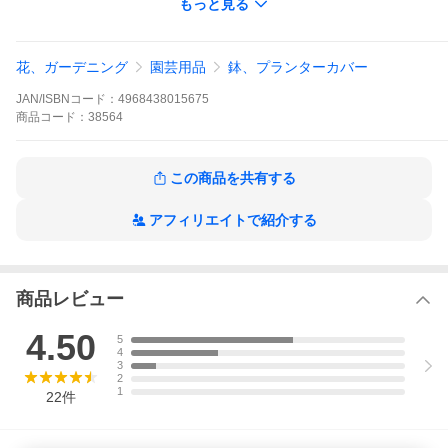
もっと見る
サイズ(約)
幅75cm×奥行40cm×高さ60cm
花、ガーデニング
園芸用品
鉢、プランターカバー
注意事項
本来の用途と異なるご使用はおやめください。
JAN/ISBNコード：
4968438015675
※替えカバーのみの単品販売はございません。
商品
コード：
38564
この商品を共有する
アフィリエイトで紹介する
商品レビュー
4.50
5
4
3
2
1
22
件
商品名