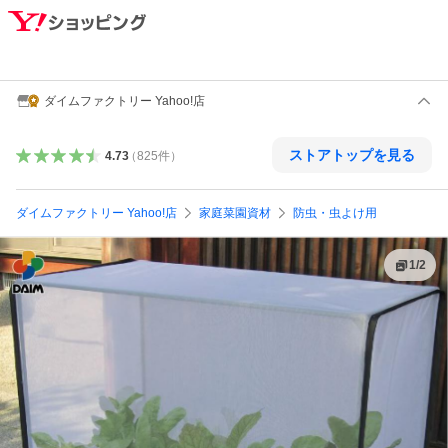
ダイムファクトリー Yahoo!店
ストアトップを見る
4.73
（
825
件
）
ダイムファクトリー Yahoo!店
家庭菜園資材
防虫・虫よけ用
1
/
2