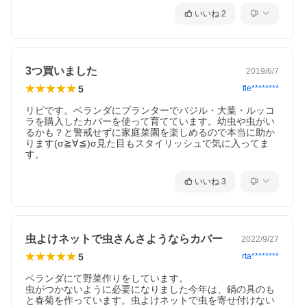
いいね
2
3つ買いました
2019/6/7
5
fle********
リピです。ベランダにプランターでバジル・大葉・ルッコ
ラを購入したカバーを使って育てています。幼虫や虫がい
るかも？と警戒せずに家庭菜園を楽しめるので本当に助か
ります(σ≧∀≦)σ見た目もスタイリッシュで気に入ってま
す。
いいね
3
虫よけネットで虫さんさようならカバー
2022/9/27
5
rta********
ベランダにて野菜作りをしています。

虫がつかないように必要になりました今年は、鍋の具のも
と春菊を作っています。虫よけネットで虫を寄せ付けない