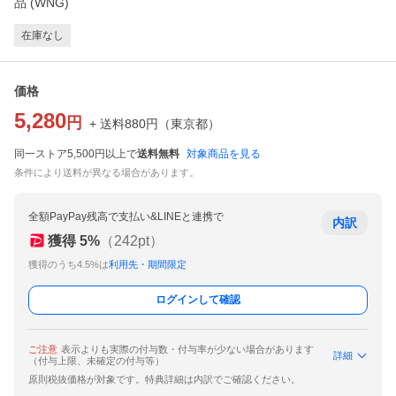
品 (WNG)
在庫なし
価格
5,280
円
+ 送料
880
円
（
東京都
）
同一ストア5,500円以上で
送料無料
対象商品を見る
条件により送料が異なる場合があります。
全額PayPay残高で支払い&LINEと連携で
内訳
獲得
5
%
（
242
pt）
獲得のうち4.5%は
利用先・期間限定
ログインして確認
ご注意
表示よりも実際の付与数・付与率が少ない場合があります
詳細
（付与上限、未確定の付与等）
原則税抜価格が対象です。特典詳細は内訳でご確認ください。