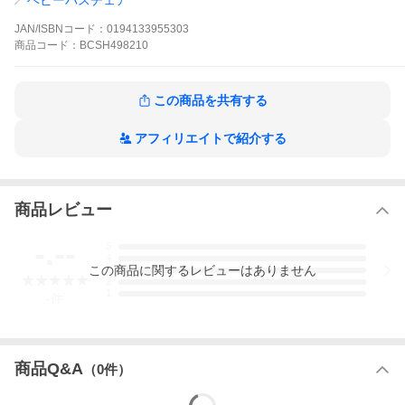
ベビーバスチェア
JAN/ISBNコード：
0194133955303
商品
コード：
BCSH498210
この商品を共有する
アフィリエイトで紹介する
商品レビュー
-.--
5
4
この
商品
に関するレビューはありません
3
2
1
-
件
商品Q&A
（
0
件）