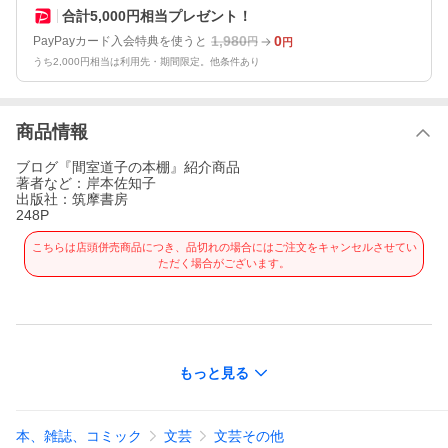
合計5,000円相当プレゼント！
1,980
0
PayPayカード入会特典を使うと
円
円
うち2,000円相当は利用先・期間限定。他条件あり
商品情報
ブログ『間室道子の本棚』紹介商品
著者など：岸本佐知子
出版社：筑摩書房
248P
こちらは店頭併売商品につき、品切れの場合にはご注文をキャンセルさせてい
ただく場合がございます。
もっと見る
本、雑誌、コミック
文芸
文芸その他