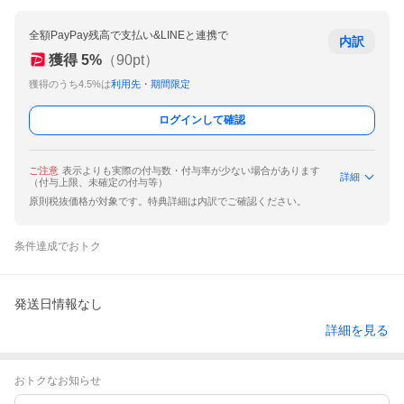
全額PayPay残高で支払い&LINEと連携で
内訳
獲得
5
%
（
90
pt）
獲得のうち4.5%は
利用先・期間限定
ログインして確認
ご注意
表示よりも実際の付与数・付与率が少ない場合があります
詳細
（付与上限、未確定の付与等）
原則税抜価格が対象です。特典詳細は内訳でご確認ください。
条件達成でおトク
発送日情報なし
詳細を見る
おトクなお知らせ