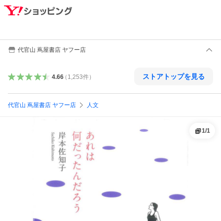
代官山 蔦屋書店 ヤフー店
ストアトップを見る
4.66
（
1,253
件
）
代官山 蔦屋書店 ヤフー店
人文
1
/
1