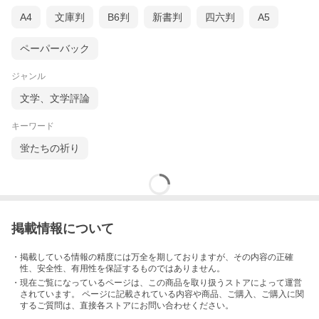
A4
文庫判
B6判
新書判
四六判
A5
ペーパーバック
ジャンル
文学、文学評論
キーワード
蛍たちの祈り
掲載情報について
・掲載している情報の精度には万全を期しておりますが、その内容の正確
性、安全性、有用性を保証するものではありません。
・現在ご覧になっているページは、この
商品
を取り扱うストアによって運営
されています。 ページに記載されている内容
や商品、ご購入
、ご購入に関
するご質問は、直接各ストアにお問い合わせください。