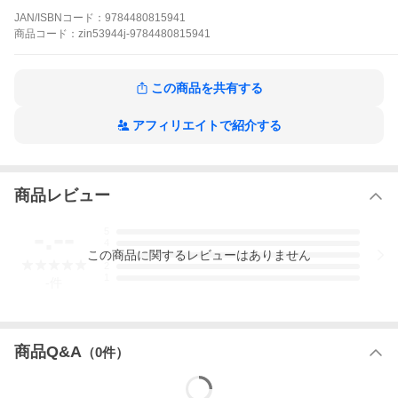
JAN/ISBNコード：
9784480815941
商品
コード：
zin53944j-9784480815941
この商品を共有する
アフィリエイトで紹介する
コンシェルジュ厳選商品
蔦屋書店 限定アイテム
もっと見る▼
もっと見る▼
商品レビュー
-.--
5
4
この
商品
に関するレビューはありません
3
2
1
-
件
商品Q&A
（
0
件）