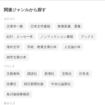
関連ジャンルから探す
カテゴリ
文庫本一般
日本文学書籍
教養新書、選書
紀行、エッセー本
ノンフィクション書籍
ブックス
海外文学
学術、教養文庫の本
人生論の本
雑学文庫の本
ブランド
文藝春秋
講談社
新潮社
宝島社
幻冬舎
扶桑社
朝日新聞出版
中央公論新社
角川春樹事務所
本サイズ