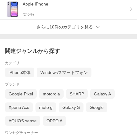
Apple iPhone
(
246
件)
履歴
残債無し 修理歴無し
さらに10件のカテゴリを見る
付属品
本体のみ
関連ジャンルから探す
保証
3大特約保証 赤ロム永久保証
カテゴリ
詳しくは
こちら
をご参照ください。
iPhone本体
Windowsスマートフォン
ブランド
ご注意
※対応回線は周波数帯を基準にしています。ご
Google Pixel
motorola
SHARP
Galaxy A
使用予定のSIMカードや環境に関する対応機種
の可否はご自身で確認してください。これらが
原因で使用できない場合は保証対象外となりま
Xperia Ace
moto g
Galaxy S
Google
す。
※海外直輸入リファビッシュ品（整備済品）に
なります。メーカー保証はありません。
AQUOS sense
OPPO A
※バッテリー状態は工場再販検査を合格してい
ます。発売日から想定できる経年劣化など消耗
ワンセグチューナー
具合は保証対象外となります。