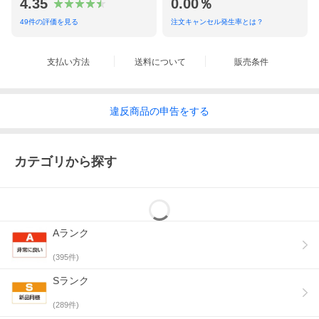
4.35
0.00％
インカメラ：800万画素
バッテリー容量：4,570mAh
49
件の評価を見る
注文キャンセル発生率とは？
増設スロット：microSDXC(最大1TBまで)
エモパー、ハイレゾワイヤレス、おサイフケー
タイ、防水など
支払い方法
送料について
販売条件
バッテリー
非常に良好（入荷時）
違反
商品の
申告をする
ネットワーク
利用制限〇
カテゴリから探す
IMEI
357015383946990
Aランク
回線
docomo/au/softbank/楽天
(
395
件)
Sランク
(
289
件)
SIM
デュアルSIM（nano-SIMとeSIM）