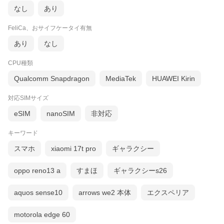
※画像は同ランク製品のイメージです。若干の
なし
あり
傷や汚れ等ある場合があります。
※複数店舗で同時販売しており、本ページ表示
の製造番号（IMEI番号）やOSバージョンの端
FeliCa、おサイフケータイ有無
末が売切れになる場合があります。売切れの場
合は番号の異なる同一モデル・同一ランクの端
あり
なし
末を発送します。
※同商品の在庫が複数ありますので事前にお問
CPU種類
合せしてください。
Qualcomm Snapdragon
MediaTek
HUAWEI Kirin
対応SIMサイズ
eSIM
nanoSIM
非対応
ランクについて
キーワード
スマホ
xiaomi 17t pro
ギャラクシー
oppo reno13 a
すまほ
ギャラクシーs26
aquos sense10
arrows we2 本体
エクスペリア
motorola edge 60