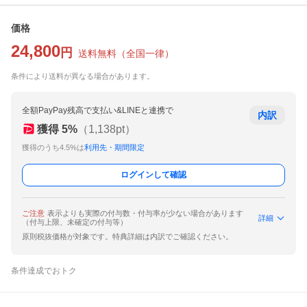
価格
24,800
円
送料無料
（
全国一律
）
条件により送料が異なる場合があります。
全額PayPay残高で支払い&LINEと連携で
内訳
獲得
5
%
（
1,138
pt）
獲得のうち4.5%は
利用先・期間限定
ログインして確認
ご注意
表示よりも実際の付与数・付与率が少ない場合があります
詳細
（付与上限、未確定の付与等）
原則税抜価格が対象です。特典詳細は内訳でご確認ください。
条件達成でおトク