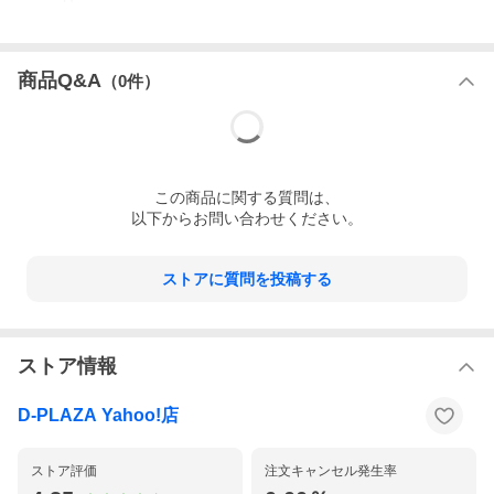
製品
AQUOS sense7 SIMフリー
商品Q&A
（
0
件）
容量
ROM128GB／RAM6GB
OS
Android13
この
商品
に関する質問は、
以下からお問い合わせください。
モデル
SH-53C ライトカッパー
ストアに質問を投稿する
液晶
6.1インチ FHD＋：1080×2432 IGZO OLED
ストア情報
D-PLAZA Yahoo!店
主な仕様
CPU：Snapdragon 695 5G Mobile Platform
2.2GHz + 1.8GHz オクタコア
メインカメラ：5030万画素（標準）+800万画
ストア評価
注文キャンセル発生率
素（広角）