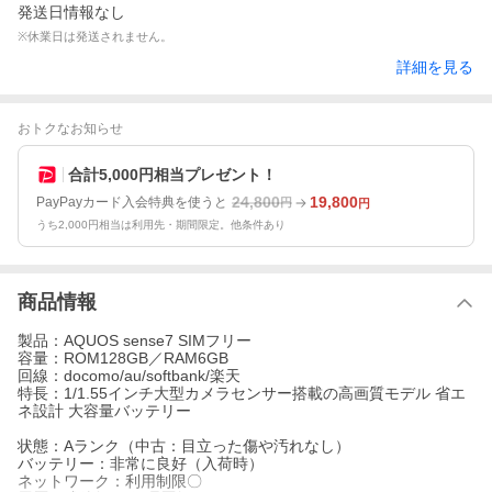
発送日情報なし
※休業日は発送されません。
詳細を見る
おトクなお知らせ
合計5,000円相当プレゼント！
24,800
19,800
PayPayカード入会特典を使うと
円
円
うち2,000円相当は利用先・期間限定。他条件あり
商品情報
製品：AQUOS sense7 SIMフリー
容量：ROM128GB／RAM6GB
回線：docomo/au/softbank/楽天
特長：1/1.55インチ大型カメラセンサー搭載の高画質モデル 省エ
ネ設計 大容量バッテリー
状態：Aランク（中古：目立った傷や汚れなし）
バッテリー：非常に良好（入荷時）
ネットワーク：利用制限〇