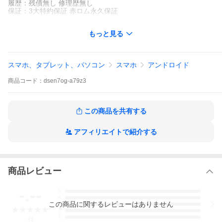
履歴：残債無し 修理歴無し
保証：3大特約保証 赤ロム永久保証
※対応回線は周波数帯を基準にしています。ご使用予定のSIMカー
もっと見る
ドや環境に関する対応機種の可否はご自身で確認してください。
これらが原因で使用できない場合は保証対象外となります。
※海外直輸入リファビッシュ品（整備済品）になります。メーカ
ー保証はありません。
スマホ、タブレット、パソコン
スマホ
アンドロイド
※バッテリー状態は工場再販検査を合格しています。発売日から
想定できる経年劣化など消耗具合は保証対象外となります。
商品
コード：
dsen7og-a79z3
※画像は同ランク製品のイメージです。若干の傷や汚れ等ある場
合があります。
※複数店舗で同時販売しており、本ページ表示の製造番号（IMEI
番号）やOSバージョンの端末が売切れになる場合があります。
この商品を共有する
※同商品の在庫が複数ありますので事前にお問合せしてくださ
い。
アフィリエイトで紹介する
商品レビュー
光を当てると少し傷が目視できる箇所が
-.--
ありますが気にならない程度です。その
5
4
他に目立つ傷が無い非常に良い状態の美
この
商品
に関するレビューはありません
3
品になります。
2
1
-
件