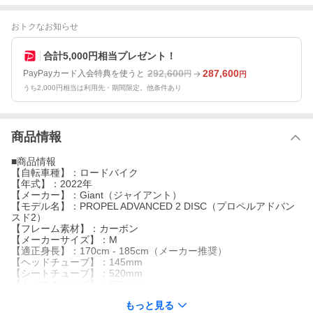
おトクなお知らせ
合計5,000円相当プレゼント！
292,600
287,600
PayPayカード入会特典を使うと
円
円
うち2,000円相当は利用先・期間限定。他条件あり
商品情報
■商品情報
【自転車種】：ロードバイク
【年式】：2022年
【メーカー】：Giant（ジャイアント）
【モデル名】：PROPEL ADVANCED 2 DISC（プロペルアドバン
スド2）
【フレーム素材】：カーボン
【メーカーサイズ】：M
【適正身長】：170cm - 185cm（メーカー推奨）
【ヘッドチューブ】：145mm
【シートチューブ】：520mm
【トップチューブ】：550mm
【重量】：9.31kg
もっと見る
【クランク】：SHIMANO 105 FC-R7000 / 52-36T / 172.5mm