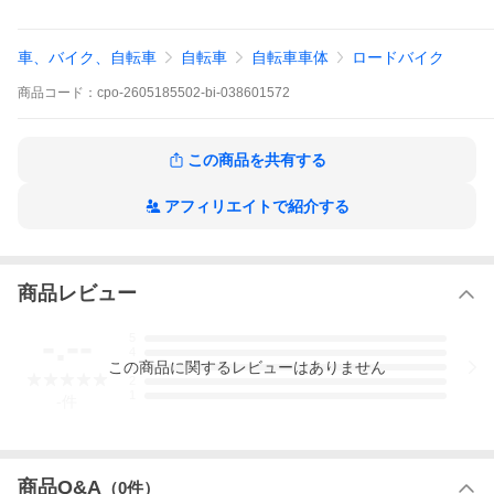
【変速レバー】：SHIMANO 105 ST-R7020
【フロントディレイラー】：SHIMANO 105 FD-R7000 / 2速
【リアディレイラー】：SHIMANO 105 RD-R7000 / 11速
車、バイク、自転車
自転車
自転車車体
ロードバイク
【スプロケット】：SHIMANO 105 CS-R7000 / 11-30T
【ブレーキキャリパー】：SHIMANO 105 BR-R7070
商品
コード：
cpo-2605185502-bi-038601572
【ホイール】：GIANT PA2
【ステム】：GIANT / 100mm
【ハンドル】：GIANT CONTACT AERO / 420mm
【シートポスト】：GIANT
この商品を共有する
【サドル】：GIANT FLEET SL
【状態レベル】：中古：B（使用感少な目/小キズ、ヨゴレ少々）
【参考価格】：407,000円
アフィリエイトで紹介する
【必ずご確認ください】
※商品ページ最下部にも商品についての詳細案内がございます。
■商品情報
【自転車種】：ロードバイク
商品レビュー
【年式】：2022年
【メーカー】：Giant（ジャイアント）
-.--
5
【モデル名】：PROPEL ADVANCED 2 DISC（プロペルアドバン
4
スド2）
この
商品
に関するレビューはありません
3
【フレーム素材】：カーボン
2
【メーカーサイズ】：M
1
-
件
【適正身長】：170cm - 185cm（メーカー推奨）
【ヘッドチューブ】：145mm
【シートチューブ】：520mm
【トップチューブ】：550mm
【重量】：9.31kg
商品Q&A
（
0
件）