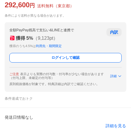
292,600
円
送料無料
（
東京都
）
条件により送料が異なる場合があります。
全額PayPay残高で支払い&LINEと連携で
内訳
獲得
5
%
（
9,123
pt）
獲得のうち4.5%は
利用先・期間限定
ログインして確認
ご注意
表示よりも実際の付与数・付与率が少ない場合があります
詳細
（付与上限、未確定の付与等）
原則税抜価格が対象です。特典詳細は内訳でご確認ください。
条件達成でおトク
発送日情報なし
詳細を見る