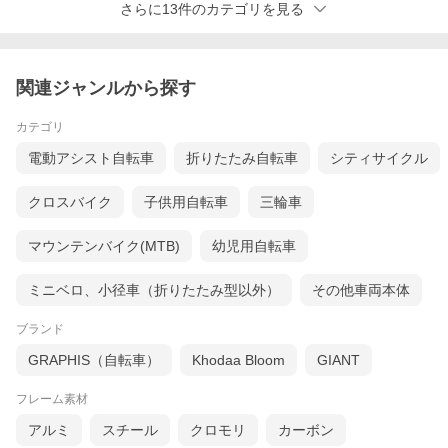
しができないお品となります。予めご了承ください。
さらに13件のカテゴリを見る
関連ジャンルから探す
カテゴリ
電動アシスト自転車
折りたたみ自転車
シティサイクル
クロスバイク
子供用自転車
三輪車
マウンテンバイク(MTB)
幼児用自転車
ミニベロ、小径車（折りたたみ型以外）
その他車両本体
ブランド
GRAPHIS（自転車）
Khodaa Bloom
GIANT
フレーム素材
アルミ
スチール
クロモリ
カーボン