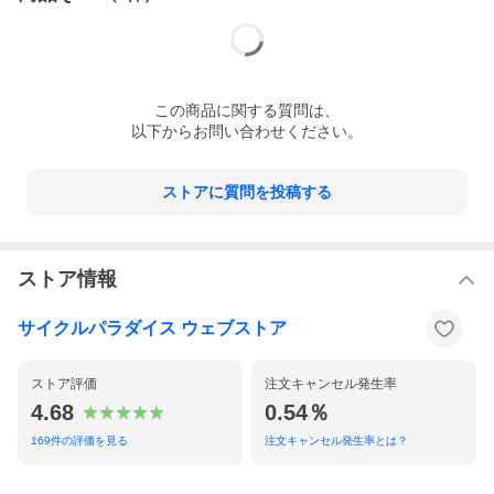
【クランク】：SHIMANO 105 FC-R7000 / 52-36T / 172.5mm
【変速レバー】：SHIMANO 105 ST-R7020
【フロントディレイラー】：SHIMANO 105 FD-R7000 / 2速
【リアディレイラー】：SHIMANO 105 RD-R7000 / 11速
【スプロケット】：SHIMANO 105 CS-R7000 / 11-30T
【ブレーキキャリパー】：SHIMANO 105 BR-R7070
この
商品
に関する質問は、
【ホイール】：GIANT PA2
【ステム】：GIANT / 100mm
以下からお問い合わせください。
【ハンドル】：GIANT CONTACT AERO / 420mm
【シートポスト】：GIANT
【サドル】：GIANT FLEET SL
ストアに質問を投稿する
【状態レベル】：中古：B（使用感少な目/小キズ、ヨゴレ少々）
【参考価格】：407,000円
ストア情報
サイクルパラダイス ウェブストア
■商品コメント
GIANT（ジャイアント）PROPEL ADVANCED 2 DISC 2022年モデ
ルの中古品です。
ストア評価
注文キャンセル発生率
上位のADVANCED SLグレードと同時にディスクブレーキ専用モ
4.68
0.54％
デルとして開発された「プロペル アドバンスド ディスク」。
169
件の評価を見る
注文キャンセル発生率とは？
史上最高のエアロダイナミクスに加え、上位のPROグレードと同
じOD2コラムを採用し、妥協のない剛性設計を踏襲。