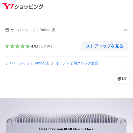
サイバーシャフト Yahoo!店
ストアトップを見る
4.92
（
104
件
）
サイバーシャフト Yahoo!店
オーディオ用クロック製品
1
/
5