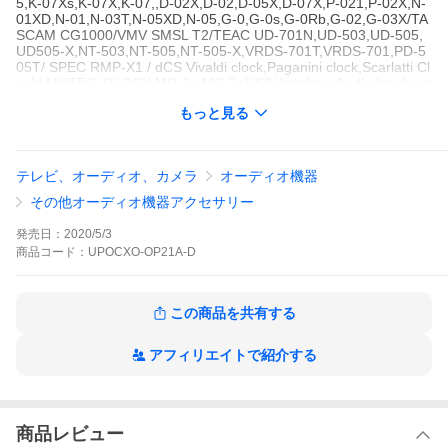
5,K-07Xs,K-07X,K-07,,D-02X,D-02,D-05X,D-07X,P-021,P-02X,N-
01XD,N-01,N-03T,N-05XD,N-05,G-0,G-0s,G-0Rb,G-02,G-03X/TA
SCAM CG1000/VMV SMSL T2/TEAC UD-701N,UD-503,UD-505,
UD505-X,NT-503,NT-505,NT-505-X,VRDS-701T,VRDS-701,PD-5
05T/ SPEC RMP-X1 / dCS Vivaldi clock,Paganini clock,Scarlatti Cl
ock/ MUTEC iCLOCK,MC-3+,MC-3+USB/Antelope Audio Isochron
e OCX HD,OCX-V,OCX,TRINITY,PURE2,ZODIAC PLATINUM,Am
もっと見る
ari /VMV SMSL D3/DELA N1-S38/SFORZATO DSP-Vera,DSP-Dor
ado,DSP-Pavo,DSC-Vera,DSC-Drado,DSC-Grus,DSP-01,DST-01,
DSP-03,DSP-05 / TechDAS D-7,D7i / CH Precision C1,D1 / Triode
TRV-CD6SE/BK / aurender W20,N20,N150 / soulnote D-3,D-2,S-
テレビ、オーディオ、カメラ
オーディオ機器
3 / SOtM sMS-200ultra,tX-USBultra,SOtM sNH-10G /GUSTARD U
16,U18,R26,A26,X26 他、10MHz外部クロック入力のある機器
その他オーディオ機器アクセサリー
▼ 営業日・臨時休業日・メンテナンス休業日のご案内 ▼
発売日：
2020/5/3
商品
コード：
UPOCXO-OP21A-D
この商品を共有する
アフィリエイトで紹介する
商品レビュー