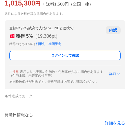
1,015,300
円
+ 送料
1,500
円
（
全国一律
）
条件により送料が異なる場合があります。
全額PayPay残高で支払い&LINEと連携で
内訳
獲得
5
%
（
19,306
pt）
獲得のうち4.5%は
利用先・期間限定
ログインして確認
ご注意
表示よりも実際の付与数・付与率が少ない場合があります
詳細
（付与上限、未確定の付与等）
原則税抜価格が対象です。特典詳細は内訳でご確認ください。
条件達成でおトク
発送日情報なし
詳細を見る