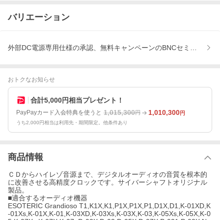
バリエーション
外部DC電源専用仕様の承認、無料キャンペーンのBNCセミリジッド
おトクなお知らせ
合計5,000円相当プレゼント！
1,015,300
1,010,300
PayPayカード入会特典を使うと
円
円
うち2,000円相当は利用先・期間限定。他条件あり
商品情報
ＣＤからハイレゾ音源まで、デジタルオーディオの音質を根本的
に改善させる高精度クロックです。サイバーシャフトオリジナル
製品。
■適合するオーディオ機器
ESOTERIC Grandioso T1,K1X,K1,P1X,P1X,P1,D1X,D1,K-01XD,K
-01Xs,K-01X,K-01,K-03XD,K-03Xs,K-03X,K-03,K-05Xs,K-05X,K-0