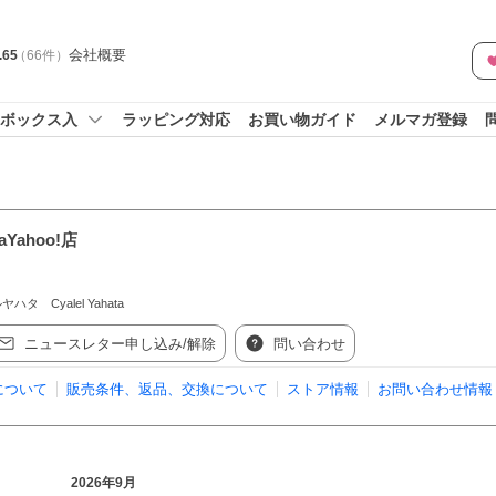
会社概要
.65
（
66
件
）
ボックス入
ラッピング対応
お買い物ガイド
メルマガ登録
taYahoo!店
 Cyalel Yahata
ニュースレター申し込み/解除
問い合わせ
について
販売条件、返品、交換について
ストア情報
お問い合わせ情報
2026年9月