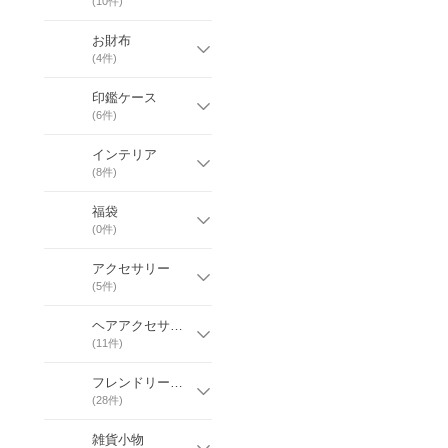
(
10
件)
お財布
(
4
件)
印鑑ケース
(
6
件)
インテリア
(
8
件)
福袋
(
0
件)
アクセサリー
(
5
件)
ヘアアクセサリー
(
11
件)
フレンドリーブランド
(
28
件)
雑貨小物