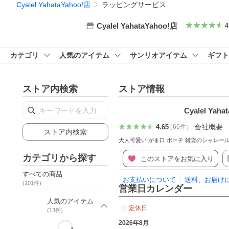
Cyalel YahataYahoo!店
ラッピングサービス
Cyalel YahataYahoo!店
4
カテゴリ
人気のアイテム
サンリオアイテム
ギフト
ストア内検索
ストア情報
Cyalel Yaha
会社概要
4.65
（
66
件
）
ストア内検索
大人可愛い がま口 ポーチ 雑貨のシャレールヤハタ
カテゴリから探す
このストアをお気に入り
すべての商品
お支払いについて
送料、お届け
(
101
件)
営業日カレンダー
人気のアイテム
定休日
(
13
件)
2026年8月