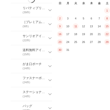
日
月
火
水
木
金
土
リバティプリントシリーズ
1
(
39
件)
2
3
4
5
6
7
8
［プレミアム］リバティプリント
(
9
件)
9
10
11
12
13
14
15
16
17
18
19
20
21
22
サンリオアイテム
(
22
件)
23
24
25
26
27
28
29
送料無料アイテム
30
31
(
15
件)
がま口ポーチ
(
14
件)
ファスナーポーチ
(
24
件)
ステーショナリー
(
14
件)
バッグ