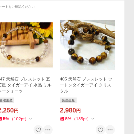
カートをご確認ください
347 天然石 ブレスレット 五
405 天然石 ブレスレット ツ
芒星 タイガーアイ 水晶 ミル
ートンタイガーアイ クリス
キークォーツ
タル
受注生産
受注生産
2,250
2,980
円
円
5
%
（
102
pt
）
5
%
（
135
pt
）