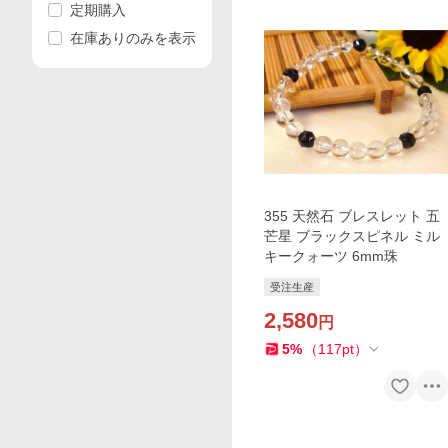
定期購入
在庫ありのみを表示
355 天然石 ブレスレット 五
芒星 ブラックスピネル ミル
キークォーツ 6mm珠
受注生産
2,580
円
5
%
（
117
pt
）