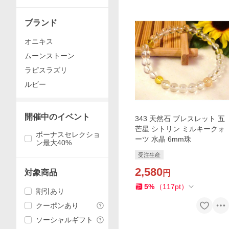
ト
ブランド
オニキス
ムーンストーン
ラピスラズリ
ルビー
開催中のイベント
343 天然石 ブレスレット 五
芒星 シトリン ミルキークォ
ボーナスセレクショ
ーツ 水晶 6mm珠
ン最大40%
受注生産
2,580
対象商品
円
5
%
（
117
pt
）
割引あり
クーポンあり
ソーシャルギフト