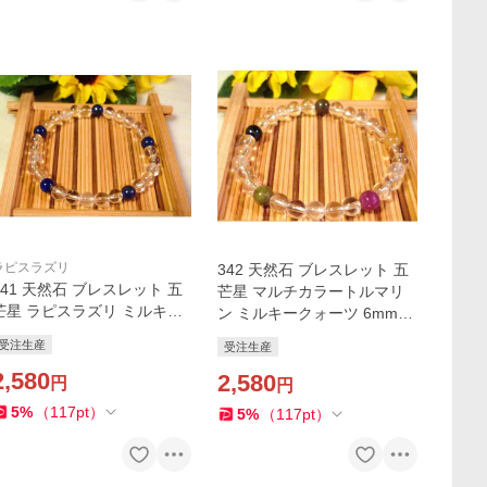
ラピスラズリ
342 天然石 ブレスレット 五
341 天然石 ブレスレット 五
芒星 マルチカラートルマリ
芒星 ラピスラズリ ミルキー
ン ミルキークォーツ 6mm
クォーツ 6mm珠
珠
受注生産
受注生産
2,580
2,580
円
円
5
%
（
117
pt
）
5
%
（
117
pt
）