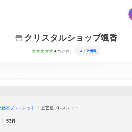
クリスタルショップ颯香
ストア情報
4.75
（
4
件
）
天然石ブレスレット
五芒星ブレスレット
53
件