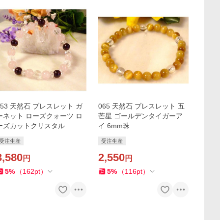
253 天然石 ブレスレット ガ
065 天然石 ブレスレット 五
ーネット ローズクォーツ ロ
芒星 ゴールデンタイガーア
ーズカットクリスタル
イ 6mm珠
受注生産
受注生産
3,580
2,550
円
円
5
%
（
162
pt
）
5
%
（
116
pt
）