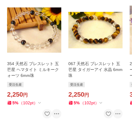
354 天然石 ブレスレット 五
067 天然石 ブレスレット 五
芒星 ヘマタイト ミルキーク
芒星 タイガーアイ 水晶 6mm
ォーツ 6mm珠
珠
受注生産
受注生産
2,250
2,250
円
円
5
%
（
102
pt
）
5
%
（
102
pt
）