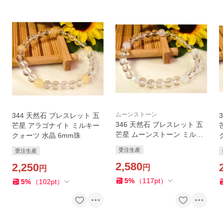
ムーンストーン
344 天然石 ブレスレット 五
346 天然石 ブレスレット 五
芒星 アラゴナイト ミルキー
芒星 ムーンストーン ミルキ
クォーツ 水晶 6mm珠
ークォーツ 6mm珠
受注生産
受注生産
2,580
2,250
円
円
5
%
（
117
pt
）
5
%
（
102
pt
）