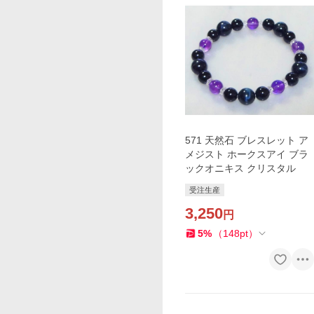
571 天然石 ブレスレット ア
メジスト ホークスアイ ブラ
ックオニキス クリスタル
受注生産
3,250
円
5
%
（
148
pt
）