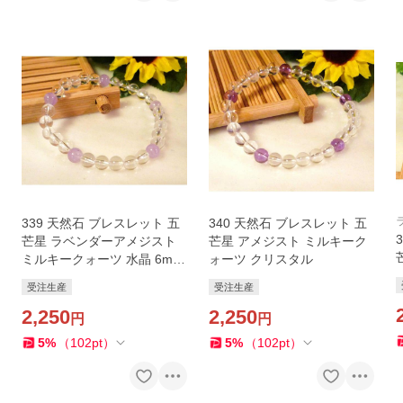
339 天然石 ブレスレット 五
340 天然石 ブレスレット 五
芒星 ラベンダーアメジスト
芒星 アメジスト ミルキーク
ミルキークォーツ 水晶 6mm
ォーツ クリスタル
珠
受注生産
受注生産
2,250
2,250
円
円
5
%
（
102
pt
）
5
%
（
102
pt
）