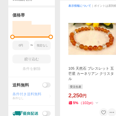
表示情報について
｜ポイントは原則
価格帯
〜
絞り込む
105 天然石 ブレスレット 五
条件を解除
芒星 カーネリアン クリスタ
ル
送料無料
受注生産
条件付き送料無料
2,250
円
条件なし
5
%
（
102
pt
）