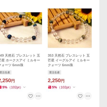
349 天然石 ブレスレット 五
353 天然石 ブレスレット 五
芒星 ホークスアイ ミルキー
芒星 イーグルアイ ミルキー
クォーツ 6mm珠
クォーツ 6mm珠
受注生産
受注生産
2,250
2,250
円
円
5
%
（
102
pt
）
5
%
（
102
pt
）