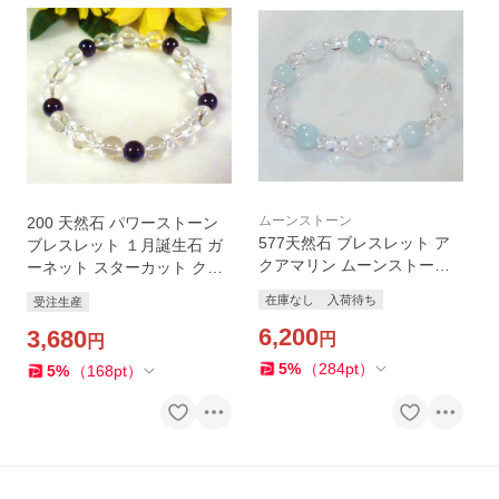
ムーンストーン
200 天然石 パワーストーン
577天然石 ブレスレット ア
ブレスレット １月誕生石 ガ
クアマリン ムーンストーン
ーネット スターカット クリ
スターカットクリスタル
スタル
在庫なし
入荷待ち
受注生産
6,200
3,680
円
円
5
%
（
284
pt
）
5
%
（
168
pt
）