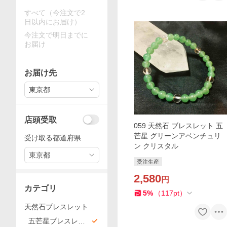
すべて（今注文で2
日以内にお届け）
今注文で明日までに
お届け
お届け先
東京都
店頭受取
059 天然石 ブレスレット 五
芒星 グリーンアベンチュリ
受け取る都道府県
ン クリスタル
東京都
受注生産
2,580
円
カテゴリ
5
%
（
117
pt
）
天然石ブレスレット
五芒星ブレスレッ