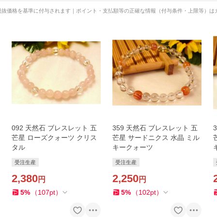
税抜価格を基準に付与されます｜ポイント・支払額等の正確な情報（付与条件・上限等）は
092 天然石 ブレスレット 五
359 天然石 ブレスレット 五
芒星 ローズクォーツ クリス
芒星 サードニクス 水晶 ミル
タル
キークォーツ
受注生産
受注生産
2,380
2,250
円
円
5
%
（
107
pt
）
5
%
（
102
pt
）