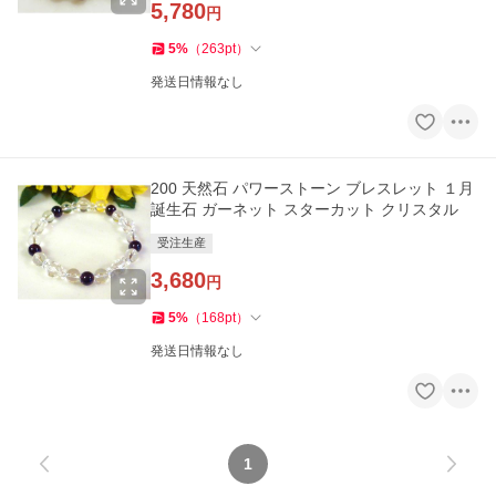
5,780
円
5
%
（
263
pt
）
発送日情報なし
200 天然石 パワーストーン ブレスレット １月
誕生石 ガーネット スターカット クリスタル
受注生産
3,680
円
5
%
（
168
pt
）
発送日情報なし
1