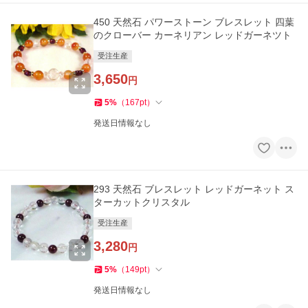
450 天然石 パワーストーン ブレスレット 四葉
のクローバー カーネリアン レッドガーネツト
受注生産
3,650
円
5
%
（
167
pt
）
発送日情報なし
293 天然石 ブレスレット レッドガーネット ス
ターカットクリスタル
受注生産
3,280
円
5
%
（
149
pt
）
発送日情報なし