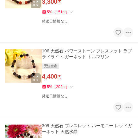
3,300
円
5
%
（
151
pt
）
発送日情報なし
106 天然石 パワーストーン ブレスレット ラブ
ラドライト ガーネット トルマリン
受注生産
4,400
円
5
%
（
202
pt
）
発送日情報なし
309 天然石 ブレスレット ハーモニー レッドガ
ーネット 天然水晶