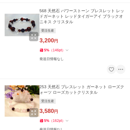
568 天然石 パワーストーン ブレスレット レッ
ドガーネット レッドタイガーアイ ブラックオ
ニキス クリスタル
受注生産
3,200
円
5
%
（
146
pt
）
発送日情報なし
253 天然石 ブレスレット ガーネット ローズク
ォーツ ローズカットクリスタル
受注生産
3,580
円
5
%
（
162
pt
）
発送日情報なし