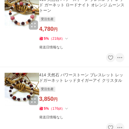
ド ガーネット ロードナイト オレンジ ムーンス
トーン
受注生産
4,780
円
5
%
（
218
pt
）
発送日情報なし
414 天然石 パワーストーン ブレスレット レッ
ドガーネット レッドタイガーアイ クリスタル
受注生産
3,850
円
5
%
（
176
pt
）
発送日情報なし