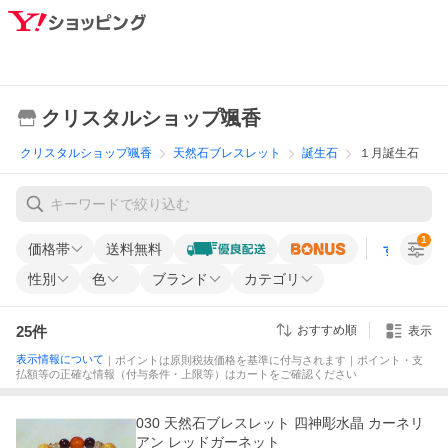
クリスタルショップ颯香
クリスタルショップ颯香
天然石ブレスレット
誕生石
１月誕生石
1
価格帯
送料無料
すべての条
性別
色
ブランド
カテゴリ
25
件
おすすめ順
表示
表示情報について
｜ポイントは原則税抜価格を基準に付与されます｜ポイント・支
払額等の正確な情報（付与条件・上限等）はカートをご確認ください
030 天然石ブレスレット 四神彫水晶 カーネリ
アン レッドガーネット