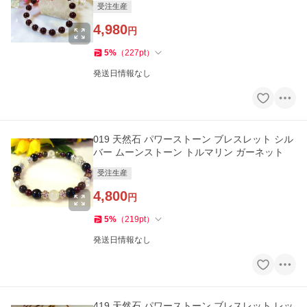
受注生産
4,980
円
5
%
（
227
pt
）
発送日情報なし
019 天然石 パワーストーン ブレスレット シル
バー ムーンストーン トルマリン ガーネット
受注生産
4,800
円
5
%
（
219
pt
）
発送日情報なし
419 天然石 パワーストーン ブレスレット レッ