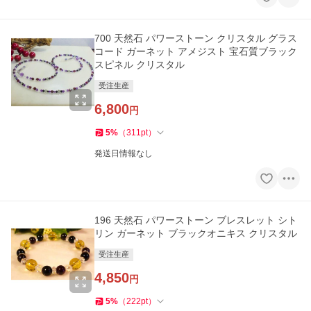
700 天然石 パワーストーン クリスタル グラス
コード ガーネット アメジスト 宝石質ブラック
スピネル クリスタル
受注生産
6,800
円
5
%
（
311
pt
）
発送日情報なし
196 天然石 パワーストーン ブレスレット シト
リン ガーネット ブラックオニキス クリスタル
受注生産
4,850
円
5
%
（
222
pt
）