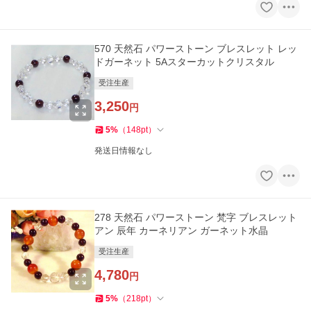
570 天然石 パワーストーン ブレスレット レッ
ドガーネット 5Aスターカットクリスタル
受注生産
3,250
円
5
%
（
148
pt
）
発送日情報なし
278 天然石 パワーストーン 梵字 ブレスレット
アン 辰年 カーネリアン ガーネット水晶
受注生産
4,780
円
5
%
（
218
pt
）