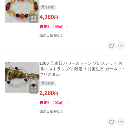
受注生産
4,380
円
5
%
（
199
pt
）
発送日情報なし
1000 天然石 パワーストーン ブレスレット お
揃い ストラップ付 限定 １月誕生石 ガーネット
クリスタル
受注生産
2,280
円
5
%
（
103
pt
）
発送日情報なし