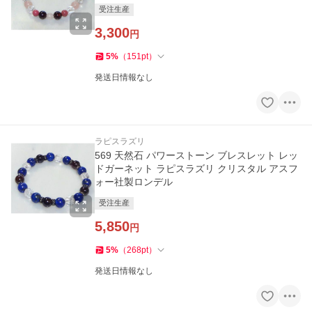
受注生産
3,300
円
5
%
（
151
pt
）
発送日情報なし
ラピスラズリ
569 天然石 パワーストーン ブレスレット レッ
ドガーネット ラピスラズリ クリスタル アスフ
ォー社製ロンデル
受注生産
5,850
円
5
%
（
268
pt
）
発送日情報なし