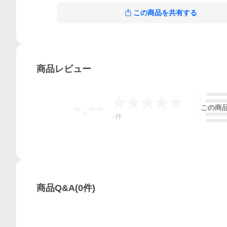
この商品を共有する
商品
レビュー
5
-.--
4
この
商
3
2
-
件
1
商品Q&A
(
0
件)