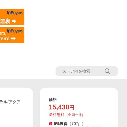
価格
ラル/アクア
15,430
円
送料無料
（
全国一律
）
5
%獲得
（
707
pt）