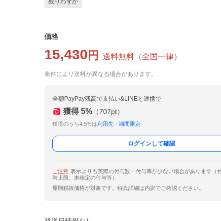
残りわずか
価格
15,430
円
送料無料
（
全国一律
）
条件により送料が異なる場合があります。
全額PayPay残高で支払い&LINEと連携で
獲得
5
%
（
707
pt）
獲得のうち4.5%は
利用先・期間限定
ログインして確認
ご注意
表示よりも実際の付与数・付与率が少ない場合があります（
与上限、未確定の付与等）
原則税抜価格が対象です。特典詳細は内訳でご確認ください。