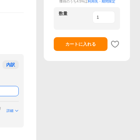
獲得のうち4.5%は
利用先・期間限定
数量
カートに入れる
内訳
付
詳細