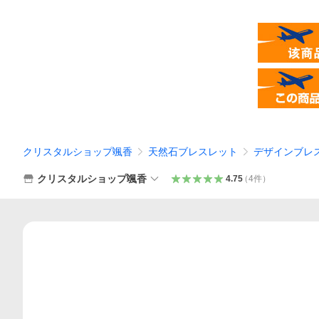
クリスタルショップ颯香
天然石ブレスレット
デザインブレ
クリスタルショップ颯香
4.75
（
4
件
）