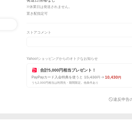
発送日情報なし
※休業日は発送されません。
置き配指定可
ストアコメント
Yahoo!ショッピングからのオトクなお知らせ
合計5,000円相当プレゼント！
15,430
10,430
PayPayカード入会特典を使うと
円
円
うち2,000円相当は利用先・期間限定。他条件あり
違反申告