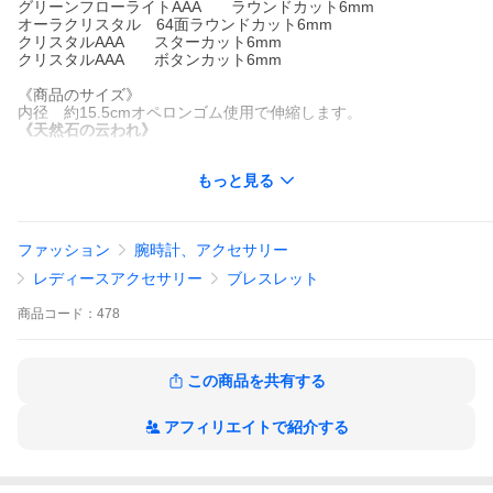
グリーンフローライトAAA ラウンドカット6mm
オーラクリスタル 64面ラウンドカット6mm
クリスタルAAA スターカット6mm
クリスタルAAA ボタンカット6mm
《商品のサイズ》
内径 約15.5cmオペロンゴム使用で伸縮します。
《天然石の云われ》
プレナイト（ぶどう石）
もっと見る
大自然のごとく穏やかな優しさで包みこんでくれます、心身の疲
れを癒し、不要なエネルギーを一掃してくれると云われます。
中には吸い込まれるように眠くなる時もあるそうです、そんな時
ファッション
腕時計、アクセサリー
は休息の時をお過ごしください。
レディースアクセサリー
ブレスレット
ムーンストーン（月長石）
商品
コード：
478
恋の予感・純粋な恋の石ことばを持つパワーストーンです。
月のパワーを閉じ込めた石で、愛・優しさ・直感・予知能力・悪
霊払い等の神秘的な言い伝えが多い石です。
この商品を共有する
フローライト（蛍石）
アフィリエイトで紹介する
集中力を思考力を高める力があるとされ「天才の石」とも云われ
ています。
特に精神面での不調を防ぎ集中力を高めてくれると云われていま
す。