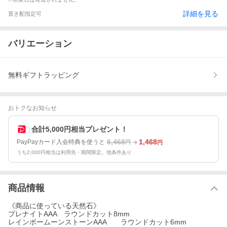
詳細を見る
置き配指定可
バリエーション
無料ギフトラッピング
おトクなお知らせ
合計5,000円相当プレゼント！
6,468
1,468
PayPayカード入会特典を使うと
円
円
うち2,000円相当は利用先・期間限定。他条件あり
商品情報
《商品に使っている天然石》
プレナイトAAA ラウンドカット8mm
レインボームーンストーンAAA ラウンドカット6mm