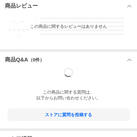
又電磁波のストレス防護もしてくれます。
商品レビュー
クリスタル（水晶）
-.--
5
良い波動を増幅させ、悪い波動は吸収してくれます。オールラウ
4
この
商品
に関するレビューはありません
ンドのパワーを持つと云われ、
3
2
潜在能力の活性・魔除などお守りとして多くに愛用されていま
1
-
件
す。
サイズ調整・アレンジ・オリジナルオーダーも承っておりますの
で、ご購入前にお気軽にお問い合わせください。
<center>
商品Q&A
（
0
件）
この
商品
に関する質問は、
以下からお問い合わせください。
ストアに質問を投稿する