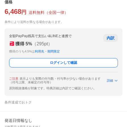
価格
6,468
円
送料無料
（
全国一律
）
条件により送料が異なる場合があります。
全額PayPay残高で支払い&LINEと連携で
内訳
獲得
5
%
（
295
pt）
獲得のうち4.5%は
利用先・期間限定
ログインして確認
ご注意
表示よりも実際の付与数・付与率が少ない場合があります
詳細
（付与上限、未確定の付与等）
原則税抜価格が対象です。特典詳細は内訳でご確認ください。
条件達成でおトク
発送日情報なし
※休業日は発送されません。