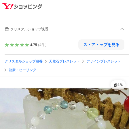
クリスタルショップ颯香
ストアトップを見る
4.75
（
4
件
）
クリスタルショップ颯香
天然石ブレスレット
デザインブレスレット
健康・ヒーリング
1
/
4