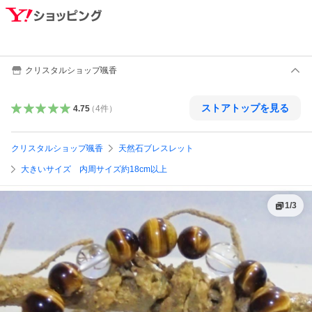
クリスタルショップ颯香
ストアトップを見る
4.75
（
4
件
）
クリスタルショップ颯香
天然石ブレスレット
大きいサイズ 内周サイズ約18cm以上
1
/
3