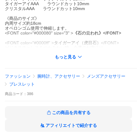
タイガーアイAAA ラウンドカット10mm
クリスタルAAA ラウンドカット10mm
《商品のサイズ》
内周サイズ約18cm
オペロンゴム使用で伸縮します。
<FONT color="#000080" size="3" >
《石の云われ》</FONT>
<FONT color="#0000ff" >
タイガーアイ（虎目石）
</FONT>
ビジネスチャンスをつかみたい時、金運のお守りに。
洞察力と知覚力を高め、目標に向けて努力している人をサポート
もっと見る
してくれます。
邪悪な力を跳ね返し、判断力を高め未然にトラブルを防ぎ金運・
仕事運を良くしてくれる石と言われています。
ファッション
腕時計、アクセサリー
メンズアクセサリー
<FONT color="#0000ff" >
クリスタル（水晶）
</FONT>
良い波動を増幅させ、悪い波動は吸収してくれます。
ブレスレット
オールラウンドのパワーを持つと云われ、潜在能力の活性・魔除
などお守りとして多くに愛用されています。
商品
コード：
386
<FONT color="#008000"size="4">
サイズ調整、オリジナルオーダ
ーも承っておりますので、
この商品を共有する
購入前にお気軽にお問い合わせください。</FONT>
アフィリエイトで紹介する