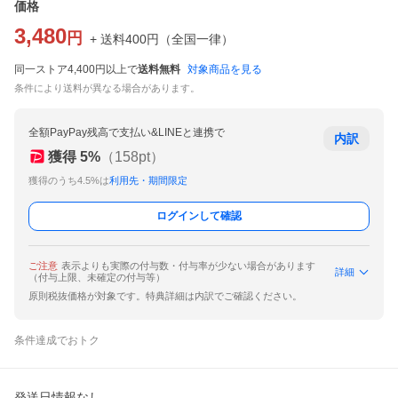
価格
3,480
円
+ 送料
400
円
（
全国一律
）
同一ストア4,400円以上で
送料無料
対象商品を見る
条件により送料が異なる場合があります。
全額PayPay残高で支払い&LINEと連携で
内訳
獲得
5
%
（
158
pt）
獲得のうち4.5%は
利用先・期間限定
ログインして確認
ご注意
表示よりも実際の付与数・付与率が少ない場合があります
詳細
（付与上限、未確定の付与等）
原則税抜価格が対象です。特典詳細は内訳でご確認ください。
条件達成でおトク
発送日情報なし