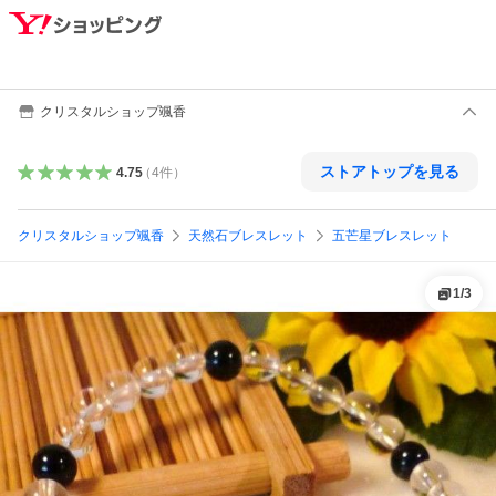
クリスタルショップ颯香
ストアトップを見る
4.75
（
4
件
）
クリスタルショップ颯香
天然石ブレスレット
五芒星ブレスレット
1
/
3