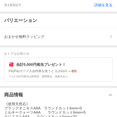
詳細を見る
置き配指定可
バリエーション
おまかせ無料ラッピング
おトクなお知らせ
合計5,000円相当プレゼント！
2,250
0
PayPayカード入会特典を使うと
円
円
うち2,000円相当は利用先・期間限定。他条件あり
商品情報
《使用天然石》
ブラックオニキスAAA ラウンドカット6mm×5
ミルキークォーツAAA ラウンドカット6mm×5
クリスタルAAA ラウンドカット6mm×20