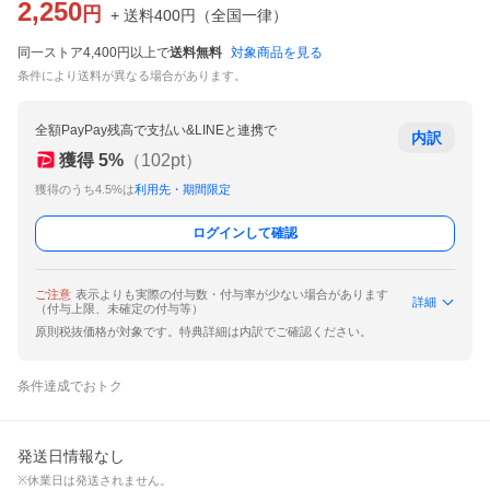
2,250
円
+ 送料
400
円
（
全国一律
）
同一ストア4,400円以上で
送料無料
対象商品を見る
条件により送料が異なる場合があります。
全額PayPay残高で支払い&LINEと連携で
内訳
獲得
5
%
（
102
pt）
獲得のうち4.5%は
利用先・期間限定
ログインして確認
ご注意
表示よりも実際の付与数・付与率が少ない場合があります
詳細
（付与上限、未確定の付与等）
原則税抜価格が対象です。特典詳細は内訳でご確認ください。
条件達成でおトク
発送日情報なし
※休業日は発送されません。