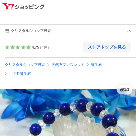
クリスタルショップ颯香
ストアトップを見る
4.75
（
4
件
）
クリスタルショップ颯香
天然石ブレスレット
誕生石
１２月誕生石
1
/
3