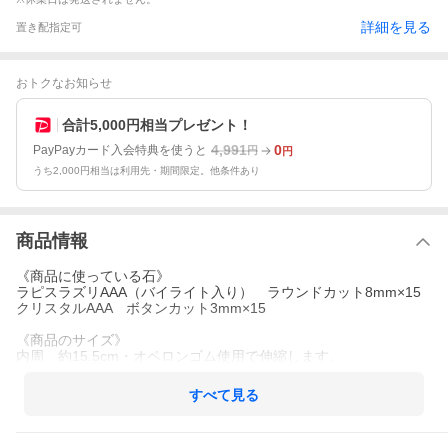
詳細を見る
置き配指定可
おトクなお知らせ
合計5,000円相当プレゼント！
4,991
0
PayPayカード入会特典を使うと
円
円
うち2,000円相当は利用先・期間限定。他条件あり
商品情報
《商品に使っている石》
ラピスラズリAAA（バイライト入り） ラウンドカット8mm×15
クリスタルAAA ボタンカット3mm×15
《商品のサイズ》
内周 約15.5cm・オペロンゴム使用で伸縮します。
すべて見る