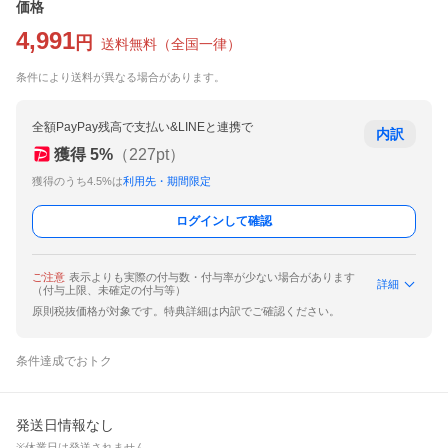
価格
4,991
円
送料無料
（
全国一律
）
条件により送料が異なる場合があります。
全額PayPay残高で支払い&LINEと連携で
内訳
獲得
5
%
（
227
pt）
獲得のうち4.5%は
利用先・期間限定
ログインして確認
ご注意
表示よりも実際の付与数・付与率が少ない場合があります
詳細
（付与上限、未確定の付与等）
原則税抜価格が対象です。特典詳細は内訳でご確認ください。
条件達成でおトク
発送日情報なし
※休業日は発送されません。