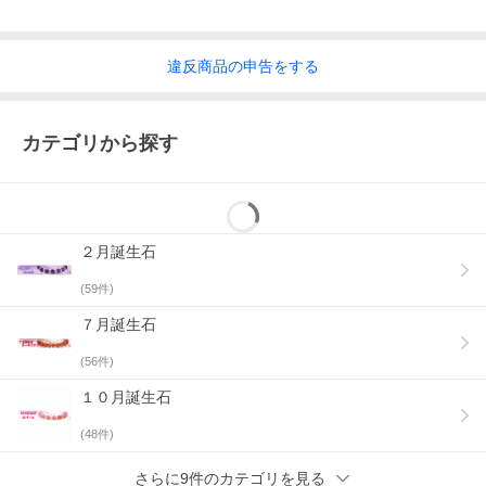
違反
商品の
申告をする
カテゴリから探す
２月誕生石
(
59
件)
７月誕生石
(
56
件)
１０月誕生石
(
48
件)
さらに9件のカテゴリを見る