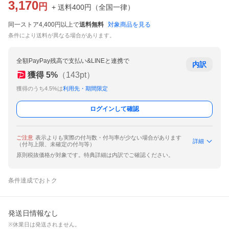
3,170
円
+ 送料
400
円
（
全国一律
）
同一ストア4,400円以上で
送料無料
対象商品を見る
条件により送料が異なる場合があります。
全額PayPay残高で支払い&LINEと連携で
内訳
獲得
5
%
（
143
pt）
獲得のうち4.5%は
利用先・期間限定
ログインして確認
ご注意
表示よりも実際の付与数・付与率が少ない場合があります
詳細
（付与上限、未確定の付与等）
原則税抜価格が対象です。特典詳細は内訳でご確認ください。
条件達成でおトク
発送日情報なし
※休業日は発送されません。