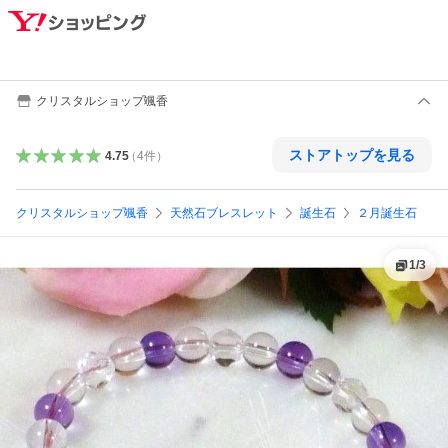
クリスタルショップ颯香
ストアトップを見る
4.75
（
4
件
）
クリスタルショップ颯香
天然石ブレスレット
誕生石
２月誕生石
1
/
3