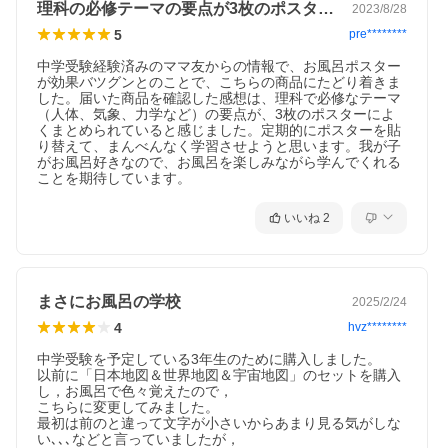
理科の必修テーマの要点が3枚のポスターに
2023/8/28
5
pre********
中学受験経験済みのママ友からの情報で、お風呂ポスター
が効果バツグンとのことで、こちらの商品にたどり着きま
した。届いた商品を確認した感想は、理科で必修なテーマ
（人体、気象、力学など）の要点が、3枚のポスターによ
くまとめられていると感じました。定期的にポスターを貼
り替えて、まんべんなく学習させようと思います。我が子
がお風呂好きなので、お風呂を楽しみながら学んでくれる
ことを期待しています。
いいね
2
まさにお風呂の学校
2025/2/24
4
hvz********
中学受験を予定している3年生のために購入しました。

以前に「日本地図＆世界地図＆宇宙地図」のセットを購入
し，お風呂で色々覚えたので，

こちらに変更してみました。

最初は前のと違って文字が小さいからあまり見る気がしな
い､､､などと言っていましたが，
