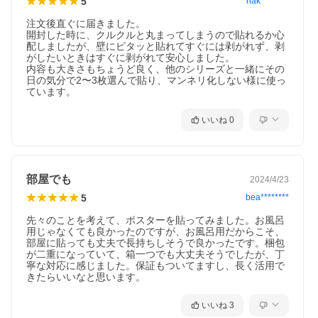
5
nak********
注文後直ぐに届きました。

開封した時に、クルクルと丸まってしまうので貼れるか心
配しましたが、壁にピタッと貼れてすぐには剥がれず、剥
がしたいときはすぐに剥がれて安心しました。

内容も大きさもちょうど良く、他のシリーズと一緒にその
日の気分で2〜3枚選んで貼り、マンネリ化しない様に使っ
ています。
いいね
0
部屋でも
2024/4/23
5
bea********
先々のことを考えて、ポスターを貼ってみました。お風呂
用じゃなくても良かったのですが、お風呂用だからこそ、
部屋に貼っても丈夫で長持ちしそうで良かったです。梱包
が二重になっていて、箱一つでも大丈夫そうでしたが、丁
寧な対応に感じました。保証もついてますし、長く活用で
きたらいいなと思います。
いいね
3