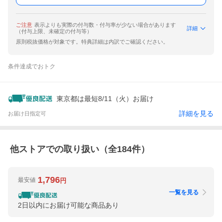
ご注意
表示よりも実際の付与数・付与率が少ない場合があります
詳細
（付与上限、未確定の付与等）
原則税抜価格が対象です。特典詳細は内訳でご確認ください。
条件達成でおトク
東京都は最短8/11（火）お届け
詳細を見る
お届け日指定可
他ストアでの取り扱い（全
184
件）
1,796
最安値
円
一覧を見る
2日以内にお届け可能な商品あり