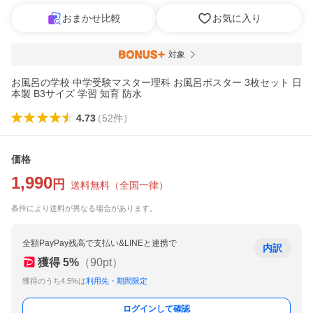
おまかせ比較
お気に入り
対象
お風呂の学校 中学受験マスター理科 お風呂ポスター 3枚セット 日
本製 B3サイズ 学習 知育 防水
4.73
（
52
件
）
価格
1,990
円
送料無料
（
全国一律
）
条件により送料が異なる場合があります。
全額PayPay残高で支払い&LINEと連携で
内訳
獲得
5
%
（
90
pt）
獲得のうち4.5%は
利用先・期間限定
ログインして確認