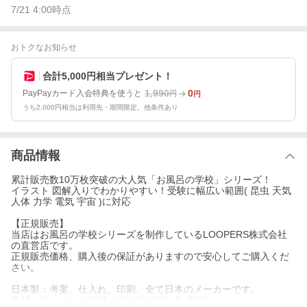
7/21 4:00
時点
おトクなお知らせ
合計5,000円相当プレゼント！
1,990
0
PayPayカード入会特典を使うと
円
円
うち2,000円相当は利用先・期間限定。他条件あり
商品情報
累計販売数10万枚突破の大人気「お風呂の学校」シリーズ！
イラスト 図解入りでわかりやすい！受験に幅広い範囲( 昆虫 天気
人体 力学 電気 宇宙 )に対応
【正規販売】
当店はお風呂の学校シリーズを制作しているLOOPERS株式会社
の直営店です。
正規販売価格、購入後の保証がありますので安心してご購入くだ
さい。
日本製：考案、仕入れ、印刷、全て日本のメーカーです。
素材：スーパーユポ紙（水や油に強い合成紙）