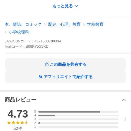
サイズ：B3（縦36.4cm 横51.4cm）
もっと見る
廃棄方法：ご家庭のゴミとして処分される場合は、各自治体のプ
ラスチックの分類に従い処理してください。
貼り方：壁にシャワーなどで水をかけることで貼ることができま
す。何度でも貼りなおせます。
本、雑誌、コミック
歴史、心理、教育
学校教育
お手入れ：カビ防止のため2週間に1度程度、剥がして壁のお掃除
をおすすめします。（ポスターには洗剤を付けないようお願いし
小学校理科
ます）
JAN/ISBNコード：
4571503780394
商品
コード：
B09KY5SSKD
この商品を共有する
アフィリエイトで紹介する
商品レビュー
4.73
5
4
3
2
1
52
件