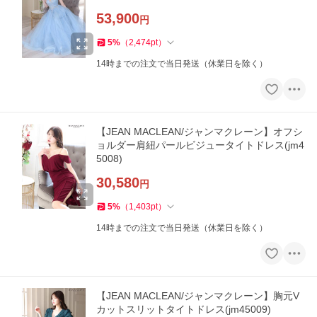
53,900
円
5
%
（
2,474
pt
）
14時までの注文で当日発送（休業日を除く）
【JEAN MACLEAN/ジャンマクレーン】オフシ
ョルダー肩紐パールビジュータイトドレス(jm4
5008)
30,580
円
5
%
（
1,403
pt
）
14時までの注文で当日発送（休業日を除く）
【JEAN MACLEAN/ジャンマクレーン】胸元V
カットスリットタイトドレス(jm45009)