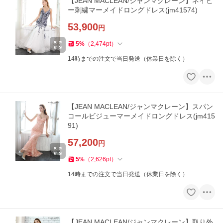
【JEAN MACLEAN/ジャンマクレーン】ネイビ
ー刺繍マーメイドロングドレス(jm41574)
53,900
円
5
%
（
2,474
pt
）
14時までの注文で当日発送（休業日を除く）
【JEAN MACLEAN/ジャンマクレーン】スパン
コールビジューマーメイドロングドレス(jm415
91)
57,200
円
5
%
（
2,626
pt
）
14時までの注文で当日発送（休業日を除く）
【JEAN MACLEAN/ジャンマクレーン】取り外