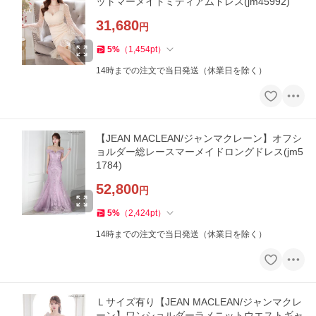
ットマーメイドミディアムドレス(jm45992)
31,680
円
5
%
（
1,454
pt
）
14時までの注文で当日発送（休業日を除く）
【JEAN MACLEAN/ジャンマクレーン】オフシ
ョルダー総レースマーメイドロングドレス(jm5
1784)
52,800
円
5
%
（
2,424
pt
）
14時までの注文で当日発送（休業日を除く）
Ｌサイズ有り【JEAN MACLEAN/ジャンマクレ
ーン】ワンショルダーラメニットウエストギャ