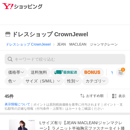
ドレスショップ CrownJewel
ドレスショップ CrownJewel
JEAN MACLEAN ジャンマクレーン
1
価格帯
送料無料
すべての条
色
サイズ（S/M/L）
性別
カテゴリ
45
件
おすすめ順
表示
表示情報について
｜ポイントは原則税抜価格を基準に付与されます｜ポイント・支
払額等の正確な情報（付与条件・上限等）はカートをご確認ください
Lサイズ有り【JEAN MACLEAN/ジャンマクレ
ーン】ラメニット半袖胸元ファスナータイト膝