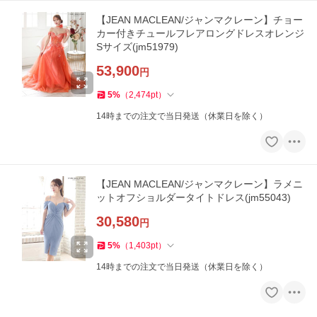
【JEAN MACLEAN/ジャンマクレーン】チョー
カー付きチュールフレアロングドレスオレンジ
Sサイズ(jm51979)
53,900
円
5
%
（
2,474
pt
）
14時までの注文で当日発送（休業日を除く）
【JEAN MACLEAN/ジャンマクレーン】ラメニ
ットオフショルダータイトドレス(jm55043)
30,580
円
5
%
（
1,403
pt
）
14時までの注文で当日発送（休業日を除く）