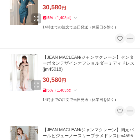
30,580
円
5
%
（
1,403
pt
）
14時までの注文で当日発送（休業日を除く）
【JEAN MACLEAN/ジャンマクレーン】センタ
ーボタンデザインオフショルダーミディドレス
(jm45018)
30,580
円
5
%
（
1,403
pt
）
14時までの注文で当日発送（休業日を除く）
【JEAN MACLEAN/ジャンマクレーン】胸元パ
ールビジューノースリーブラメドレス(jm4595