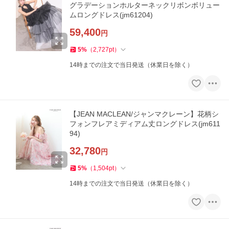
グラデーションホルターネックリボンボリュー
ムロングドレス(jm61204)
59,400
円
5
%
（
2,727
pt
）
14時までの注文で当日発送（休業日を除く）
【JEAN MACLEAN/ジャンマクレーン】花柄シ
フォンフレアミディアム丈ロングドレス(jm611
94)
32,780
円
5
%
（
1,504
pt
）
14時までの注文で当日発送（休業日を除く）