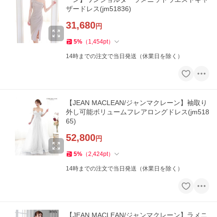
ザードレス(jm51836)
31,680
円
5
%
（
1,454
pt
）
14時までの注文で当日発送（休業日を除く）
【JEAN MACLEAN/ジャンマクレーン】袖取り
外し可能ボリュームフレアロングドレス(jm518
65)
52,800
円
5
%
（
2,424
pt
）
14時までの注文で当日発送（休業日を除く）
【JEAN MACLEAN/ジャンマクレーン】ラメニ