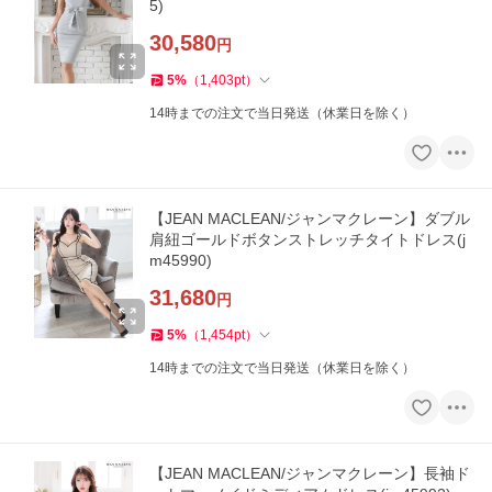
5)
30,580
円
5
%
（
1,403
pt
）
14時までの注文で当日発送（休業日を除く）
【JEAN MACLEAN/ジャンマクレーン】ダブル
肩紐ゴールドボタンストレッチタイトドレス(j
m45990)
31,680
円
5
%
（
1,454
pt
）
14時までの注文で当日発送（休業日を除く）
【JEAN MACLEAN/ジャンマクレーン】長袖ド