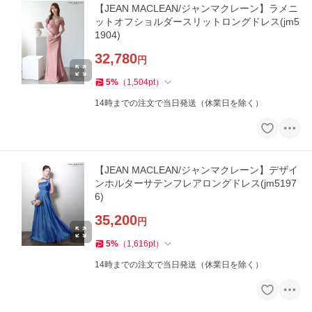
【JEAN MACLEAN/ジャンマクレーン】ラメニ
ットオフショルダースリットロングドレス(jm5
1904)
32,780
円
5
%
（
1,504
pt
）
14時までの注文で当日発送（休業日を除く）
【JEAN MACLEAN/ジャンマクレーン】デザイ
ンホルターサテンフレアロングドレス(jm5197
6)
35,200
円
5
%
（
1,616
pt
）
14時までの注文で当日発送（休業日を除く）