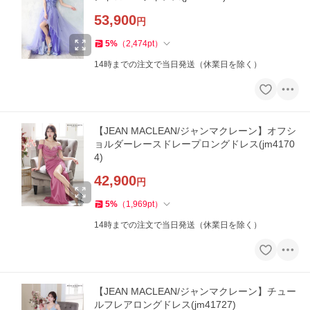
53,900
円
5
%
（
2,474
pt
）
14時までの注文で当日発送（休業日を除く）
【JEAN MACLEAN/ジャンマクレーン】オフシ
ョルダーレースドレープロングドレス(jm4170
4)
42,900
円
5
%
（
1,969
pt
）
14時までの注文で当日発送（休業日を除く）
【JEAN MACLEAN/ジャンマクレーン】チュー
ルフレアロングドレス(jm41727)