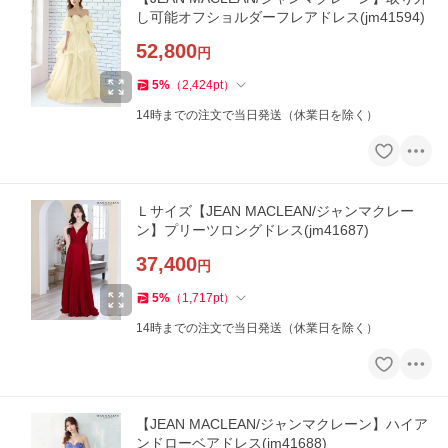
し可能オフショルダーフレアドレス(jm41594)
52,800
円
5
%
（
2,424
pt
）
14時までの注文で当日発送（休業日を除く）
Ｌサイズ【JEAN MACLEAN/ジャンマクレー
ン】プリーツロングドレス(jm41687)
37,400
円
5
%
（
1,717
pt
）
14時までの注文で当日発送（休業日を除く）
【JEAN MACLEAN/ジャンマクレーン】ハイア
ンドローベアドレス(jm41688)