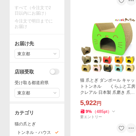
すべて（今注文で2
日以内にお届け）
今注文で明日までに
お届け
お届け先
東京都
店頭受取
猫 爪とぎ ダンボール キャッ
受け取る都道府県
トトンネル くらふと工房
クレアル 日本製 爪磨き 爪み
東京都
がき 猫用品 おしゃれ ユニー
5,922
円
ク かわいい
9
%
（
485
pt
）
カテゴリ
要エントリー
猫の爪とぎ
トンネル・ハウス