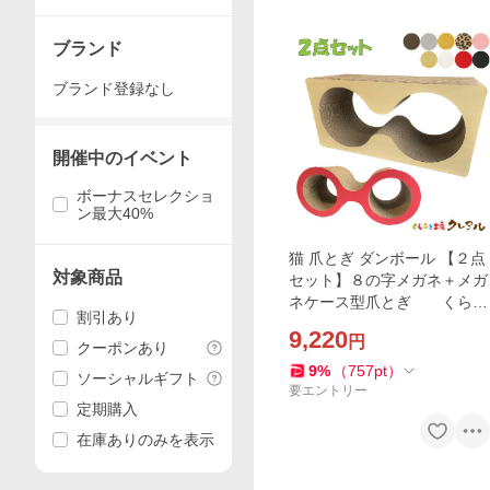
ブランド
ブランド登録なし
開催中のイベント
ボーナスセレクショ
ン最大40%
猫 爪とぎ ダンボール 【２点
対象商品
セット】８の字メガネ＋メガ
ネケース型爪とぎ くらふ
割引あり
と工房クレアル 日本製 猫用
9,220
円
品 おしゃれ ユニーク かわい
クーポンあり
い
9
%
（
757
pt
）
ソーシャルギフト
要エントリー
定期購入
在庫ありのみを表示