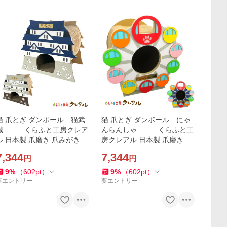
猫 爪とぎ ダンボール 猫武
猫 爪とぎ ダンボール にゃ
城 くらふと工房クレア
んらんしゃ くらふと工
日本製 爪磨き 爪みがき 猫
房クレアル 日本製 爪磨き 爪
用品 おしゃれ ユニーク かわ
みがき 猫用品 おしゃれ ユニ
7,344
7,344
円
円
いい
ーク かわいい
9
%
（
602
pt
）
9
%
（
602
pt
）
要エントリー
要エントリー