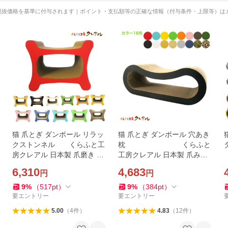
税抜価格を基準に付与されます｜ポイント・支払額等の正確な情報（付与条件・上限等）は
猫 爪とぎ ダンボール リラッ
猫 爪とぎ ダンボール 穴あき
クストンネル くらふと工
枕 くらふと
房クレアル 日本製 爪磨き 爪
工房クレアル 日本製 爪みが
みがき 猫用品 おしゃれ ユニ
き 猫用品 おしゃれ ユニーク
6,310
4,683
円
円
ーク
かわいい
9
%
（
517
pt
）
9
%
（
384
pt
）
要エントリー
要エントリー
5.00
（
4
件
）
4.83
（
12
件
）