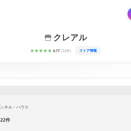
クレアル
ストア情報
4.77
（
22
件
）
ンネル・ハウス
22
件