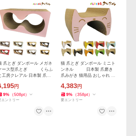
猫 爪とぎ ダンボール メガネ
猫 爪とぎ ダンボール ミニト
ケース型爪とぎ くらふ
ンネル 日本製 爪磨き
と工房クレアル 日本製 爪磨
爪みがき 猫用品 おしゃれ ユ
き 爪みがき 猫用品 おしゃれ
ニーク かわいい 猫グッズ
6,195
4,383
円
円
ユニーク かわいい
9
%
（
508
pt
）
9
%
（
358
pt
）
要エントリー
要エントリー