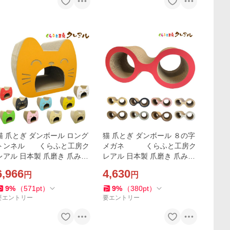
猫 爪とぎ ダンボール ロング
猫 爪とぎ ダンボール ８の字
トンネル くらふと工房ク
メガネ くらふと工房ク
アル 日本製 爪磨き 爪みが
レアル 日本製 爪磨き 爪みが
き 猫用品 おしゃれ ユニーク
き 猫用品 おしゃれ ユニーク
6,966
4,630
円
円
かわいい
かわいい
9
%
（
571
pt
）
9
%
（
380
pt
）
要エントリー
要エントリー