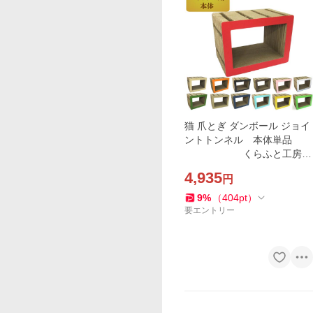
猫 爪とぎ ダンボール ジョイ
ントトンネル 本体単品
くらふと工房ク
レアル 日本製 爪みがき 猫用
4,935
円
品 おしゃれ ユニーク かわい
い
9
%
（
404
pt
）
要エントリー