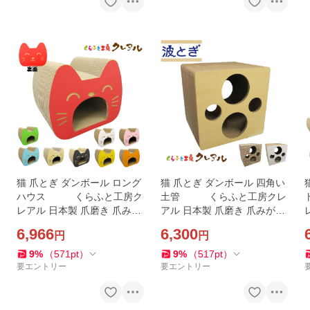
猫 爪とぎ ダンボール ロング
猫 爪とぎ ダンボール 四角い
ハウス くらふと工房ク
土管 くらふと工房クレ
レアル 日本製 爪磨き 爪みが
アル 日本製 爪磨き 爪みがき
レ
き 猫用品 おしゃれ ユニーク
猫用品 おしゃれ ユニーク か
6,966
6,300
円
円
かわいい
わいい
9
%
（
571
pt
）
9
%
（
517
pt
）
要エントリー
要エントリー