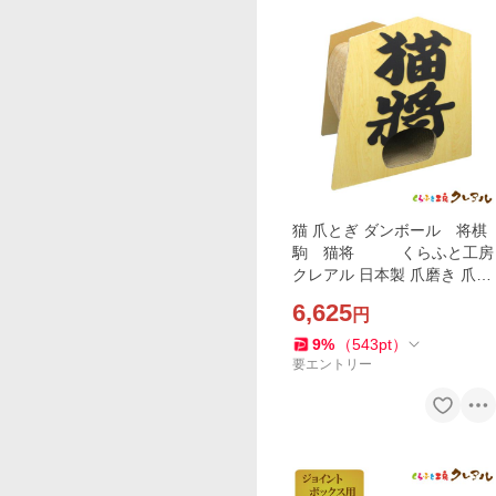
猫 爪とぎ ダンボール 将棋
駒 猫将 くらふと工房
クレアル 日本製 爪磨き 爪み
がき 猫用品 おしゃれ ユニー
6,625
円
ク かわいい
9
%
（
543
pt
）
要エントリー