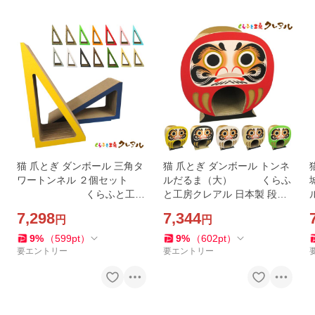
猫 爪とぎ ダンボール 三角タ
猫 爪とぎ ダンボール トンネ
ワートンネル ２個セット
ルだるま（大） くらふ
くらふと工房
と工房クレアル 日本製 段ボ
ル 
クレアル 日本製 縦型 猫用品
ール 爪みがき 猫用品 おしゃ
7,298
7,344
円
円
おしゃれ ユニーク かわいい
れ ユニーク かわいい
9
%
（
599
pt
）
9
%
（
602
pt
）
要エントリー
要エントリー