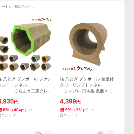
カートをご確認ください
猫 爪とぎ ダンボール ファン
猫 爪とぎ ダンボール 台座付
タジートンネル
きローリングトンネル
くらふと工房クレア
シンプル 日本製 爪磨き 爪
ル 日本製 爪みがき 猫用品 お
みがき 猫用品 おしゃれ 猫用
4,935
4,399
円
円
しゃれ ユニーク かわいい
品
9
%
（
404
pt
）
9
%
（
361
pt
）
要エントリー
要エントリー