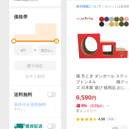
表示情報について
｜ポイントは原則
価格帯
〜
絞り込む
猫 爪とぎ ダンボール ステッ
条件を解除
プトンネル 猫グッ
ズ 日本製 遊び 猫用品 おしゃ
れ おもちゃ かわいい 階段 猫
送料無料
6,590
円
の爪とぎ
条件付き送料無料
9
%
（
539
pt
）
条件なし
要エントリー
4.56
（
9
件
）