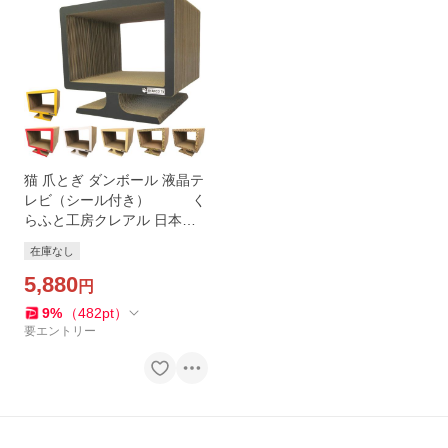
猫 爪とぎ ダンボール 液晶テ
レビ（シール付き） く
らふと工房クレアル 日本製
猫の爪とぎ 爪みがき 猫用品
在庫なし
おしゃれ ユニーク かわいい
5,880
円
9
%
（
482
pt
）
要エントリー