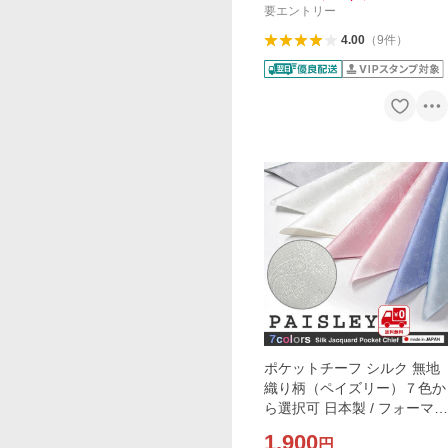
要エントリー
4.00
（
9
件
）
ポケットチーフ シルク 無地
織り柄（ペイズリー）７色か
ら選択可 日本製 / フォーマル
結婚式 パーティー ビジネス
1,900
円