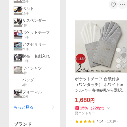
21
件
ベルト
11
件
サスペンダー
1
件
ポケットチーフ
15
件
アクセサリー
21
件
財布・名刺入れ
19
件
ワイシャツ
6
件
ポケットチーフ 台紙付き
バッグ
（ワンタッチ） ホワイトor
3
件
シルバー 各4織柄から選択可
フォーマル
（ファイブピークス）/結婚
32
件
1,680
円
式 披露宴 パーティー ポイン
もっと見る
ト消化
15
%
（
228
pt
）
要エントリー
4.54
（
131
件
）
ブランド