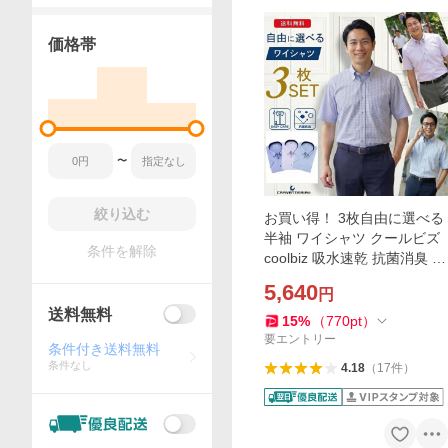
価格帯
〜
絞り込む
お買い得！ 3枚自由に選べる
半袖 ワイシャツ クールビズ
条件を解除
coolbiz 吸水速乾 抗菌消臭 形
態安定 ボタンダウン Yシャ
5,640
円
ツ カッターシャツ ドレスシ
送料無料
ャツ 父の日
15
%
（
770
pt
）
要エントリー
条件付き送料無料
条件なし
4.18
（
17
件
）