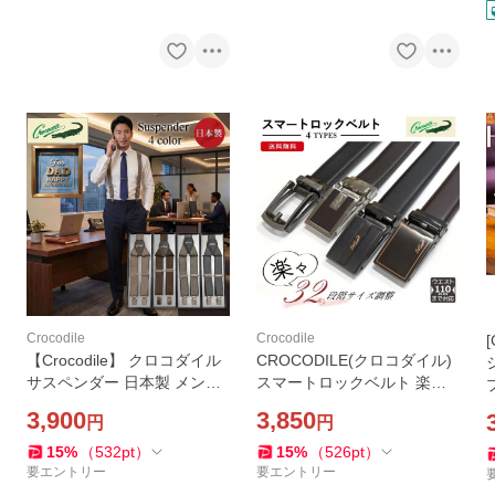
Crocodile
Crocodile
【Crocodile】 クロコダイル
CROCODILE(クロコダイル)
サスペンダー 日本製 メンズ
スマートロックベルト 楽々3
25mm Y型 mens 父の日
2段階調節 ウエスト115cm対
3,900
3,850
円
円
応 メンズ ビジネス 牛革 レザ
ー 父の日
15
%
（
532
pt
）
15
%
（
526
pt
）
要エントリー
要エントリー