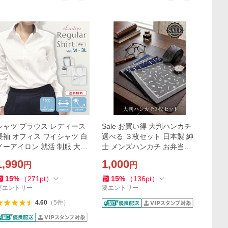
シャツ ブラウス レディース
Sale お買い得 大判ハンカチ
長袖 オフィス ワイシャツ 白
選べる ３枚セット 日本製 紳
ノーアイロン 就活 制服 大き
士 メンズハンカチ お弁当包
いサイズ
み
1,990
1,000
円
円
15
%
（
271
pt
）
15
%
（
136
pt
）
要エントリー
要エントリー
4.60
（
5
件
）