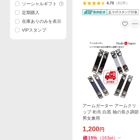
4.70
（
61
件
）
ソーシャルギフト
定期購入
在庫ありのみを表示
VIPスタンプ
アームガーター アームクリ
ップ 裄吊 白黒 袖の長さ調節
男女兼用
1,200
円
15
%
（
163
pt
）