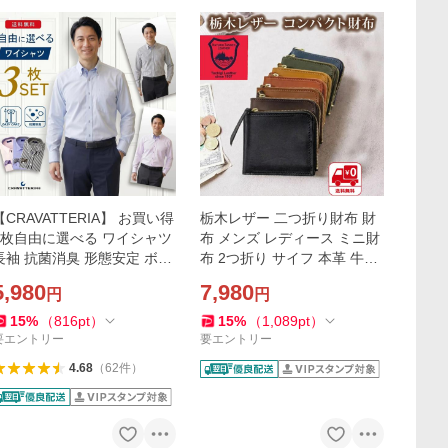
【CRAVATTERIA】 お買い得
栃木レザー 二つ折り財布 財
3枚自由に選べる ワイシャツ
布 メンズ レディース ミニ財
長袖 抗菌消臭 形態安定 ボタ
布 2つ折り サイフ 本革 牛革
ンダウン セミワイド カッタ
L字ファスナー小銭入れ 母の
5,980
7,980
円
円
ーシャツ Yシャツ オフィス
日 父の日
カジュアル 父の日
15
%
（
816
pt
）
15
%
（
1,089
pt
）
要エントリー
要エントリー
4.68
（
62
件
）