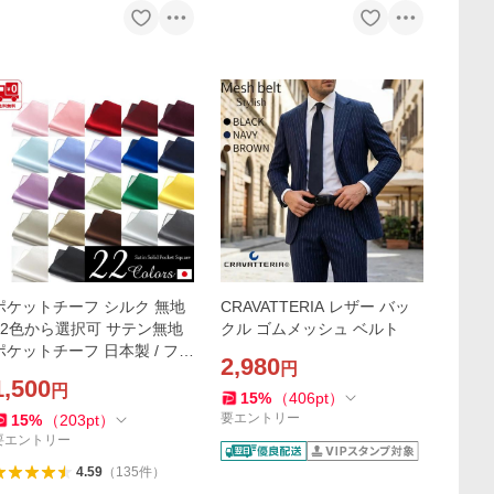
ポケットチーフ シルク 無地
CRAVATTERIA レザー バッ
22色から選択可 サテン無地
クル ゴムメッシュ ベルト
ポケットチーフ 日本製 / フォ
2,980
円
ーマル 結婚式 パーティー ビ
1,500
円
ジネス
15
%
（
406
pt
）
要エントリー
15
%
（
203
pt
）
要エントリー
4.59
（
135
件
）