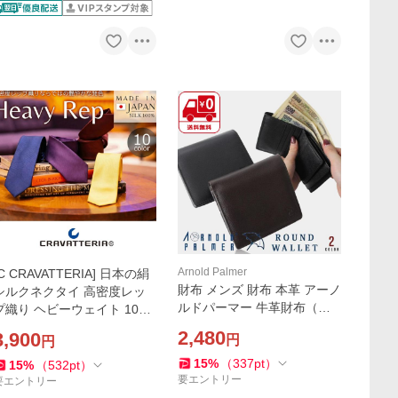
Arnold Palmer
[C CRAVATTERIA] 日本の絹
財布 メンズ 財布 本革 アーノ
シルクネクタイ 高密度レッ
ルドパーマー 牛革財布（ブ
プ織り ヘビーウェイト 10色
ラック/ブラウン）4AP3304
展開 ビジネス リクルート 丹
2,480
3,900
円
円
プレゼント 父の日
後織物工業組合認証
15
%
（
337
pt
）
15
%
（
532
pt
）
要エントリー
要エントリー