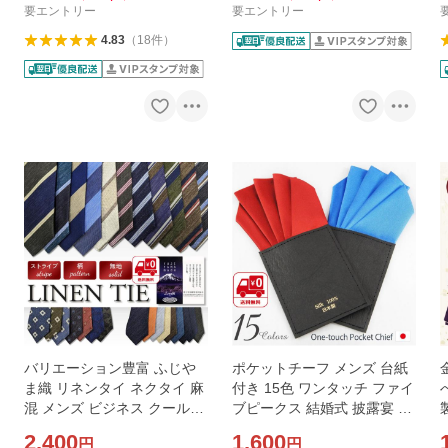
要エントリー
要エントリー
4.83
（
18
件
）
バリエーション豊富 ふじや
ポケットチーフ メンズ 台紙
ま織 リネンタイ ネクタイ 麻
付き 15色 ワンタッチ ファイ
混 メンズ ビジネス クールビ
ブピークス 結婚式 披露宴 青
ズ 日本製
赤
2,400
1,600
円
円