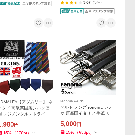
3.67
（
3
件
）
renoma PARIS
ADAMLEY【アダムリー】 ネ
ベルト メンズ renoma レノ
クタイ 高級英国製シルク使
マ 原産国イタリア 牛革 リバ
用 レジメンタルストライプ
ーシブル ビジネス 就職 祝い
無地 ペーズリー アーカイブ
5,000
1,980
円
円
成人
コレクション
15
%
（
683
pt
）
15
%
（
270
pt
）