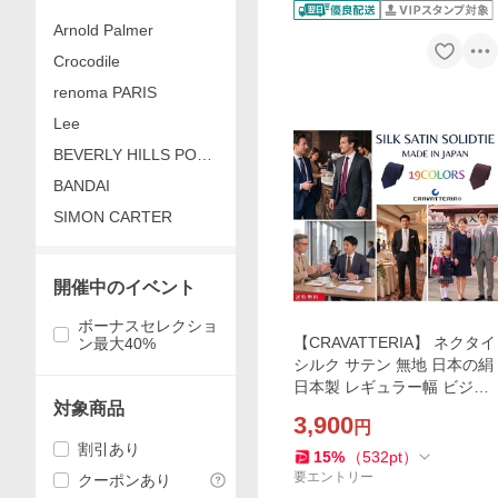
Arnold Palmer
Crocodile
renoma PARIS
Lee
BEVERLY HILLS POLO
CLUB
BANDAI
SIMON CARTER
開催中のイベント
ボーナスセレクショ
【CRAVATTERIA】 ネクタイ
ン最大40%
シルク サテン 無地 日本の絹
日本製 レギュラー幅 ビジネ
対象商品
ス 商談 プレゼン フォーマル
3,900
円
結婚式 ブライダル 冠婚葬祭
割引あり
丹後織物組合認証
15
%
（
532
pt
）
要エントリー
クーポンあり