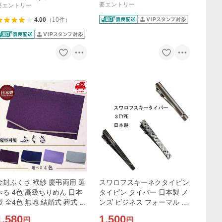
要エントリー
要エントリー
4.00
（
10
件
）
金封ふくさ 袱紗 慶弔両用 選
スワロフスキーネクタイピン
べる 4色 高級ちりめん 日本
タイピン タイバー 日本製 メ
製 全4色 無地 結婚式 葬式 香
ンズ ビジネス フォーマル 結
典 冠婚葬祭
婚式 披露宴 パーティー
1,580
1,500
円
円