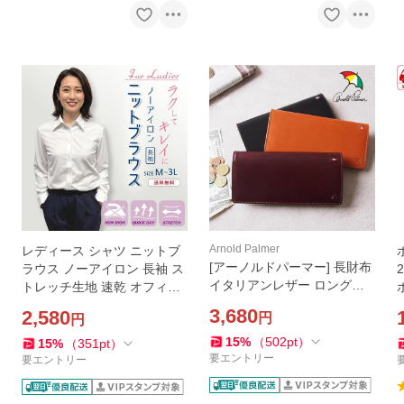
Arnold Palmer
レディース シャツ ニットブ
[アーノルドパーマー] 長財布
ラウス ノーアイロン 長袖 ス
イタリアンレザー ロングウ
トレッチ生地 速乾 オフィス
ォレット メンズ トリコロー
ワイシャツ 白就活 制服 大き
3,680
2,580
円
円
ル刺繍 ギフト 父の日 入社祝
いサイズ
い 入学祝い AP3539
15
%
（
502
pt
）
15
%
（
351
pt
）
要エントリー
要エントリー