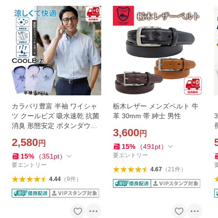
カラバリ豊富 半袖 ワイシャ
栃木レザー メンズベルト 牛
ツ クールビズ 吸水速乾 抗菌
革 30mm 帯 紳士 男性
消臭 形態安定 ボタンダウン
3,600
円
Yシャツ カッターシャツ オ
2,580
円
フィスカジュアル 父の日
15
%
（
491
pt
）
要エントリー
15
%
（
351
pt
）
要エントリー
4.67
（
21
件
）
4.44
（
9
件
）