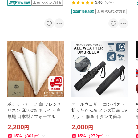
5.00
（
6
件
）
ポケットチーフ 白 フレンチ
オールウェザー コンパクト
リネン 麻100% ホワイト 白
折りたたみ傘 メンズ日傘 UV
無地 日本製 / フォーマル 結
カット 雨傘 ボタンで簡単に
婚式 パーティー ビジネス
開閉
2,200
2,000
円
円
15
%
（
301
pt
）
15
%
（
272
pt
）