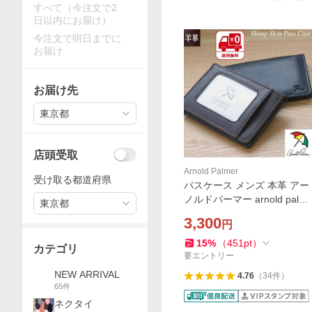
すべて（今注文で2
日以内にお届け）
今注文で明日までに
お届け
お届け先
東京都
店頭受取
Arnold Palmer
受け取る都道府県
パスケース メンズ 本革 アー
ノルドパーマー arnold palm
東京都
er 羊革 定期入れ 二つ折り ブ
3,300
円
ランド プレゼント 父の日 32
08
15
%
（
451
pt
）
カテゴリ
要エントリー
NEW ARRIVAL
4.76
（
34
件
）
65
件
ネクタイ