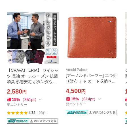
Arnold Palmer
【CRAVATTERIA】 ワイシャ
[アーノルドパーマー] 二つ折
ツ 長袖 オールシーズン 抗菌
り財布 チャ カード収納ベラ
消臭 形態安定 ボタンダウン
付仕様 イタリア ヤンキー社
セミワイドカラー カッター
4,500
2,580
円
円
ベジタブルタンニンレザー使
シャツ Yシャツ オフィスカ
用 メンズ トリコロール刺繍 I
ジュアル 父の日
15
%
（
614
pt
）
15
%
（
351
pt
）
TALY7 AP3540-tan
要エントリー
要エントリー
4.78
（
23
件
）