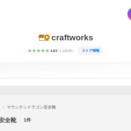
craftworks
ストア情報
4.83
（
1,182
件
）
ム
マウンテンドラゴン安全靴
安全靴
1
件