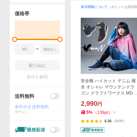
表示情報について
｜ポイントは原則
価格帯
〜
絞り込む
条件を解除
安全靴 ハイカット デニム 撥
水 オシャレ マウンテンドラ
ゴン クラフトワークス MD-0
送料無料
01N
2,990
円
条件付き送料無料
条件なし
5
%
（
136
pt
）
4.36
（
84
件
）